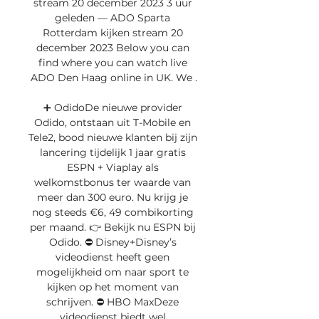
stream 20 december 2023 3 uur 
geleden — ADO Sparta 
Rotterdam kijken stream 20 
december 2023 Below you can 
find where you can watch live 
ADO Den Haag online in UK. We .

➕ OdidoDe nieuwe provider 
Odido, ontstaan uit T-Mobile en 
Tele2, bood nieuwe klanten bij zijn 
lancering tijdelijk 1 jaar gratis 
ESPN + Viaplay als 
welkomstbonus ter waarde van 
meer dan 300 euro. Nu krijg je 
nog steeds €6, 49 combikorting 
per maand. 👉 Bekijk nu ESPN bij 
Odido. ⛔️ Disney+Disney’s 
videodienst heeft geen 
mogelijkheid om naar sport te 
kijken op het moment van 
schrijven. ⛔️ HBO MaxDeze 
videodienst biedt wel 