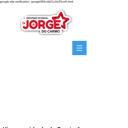
google-site-verification: google084cdd21c0e55ce8.html