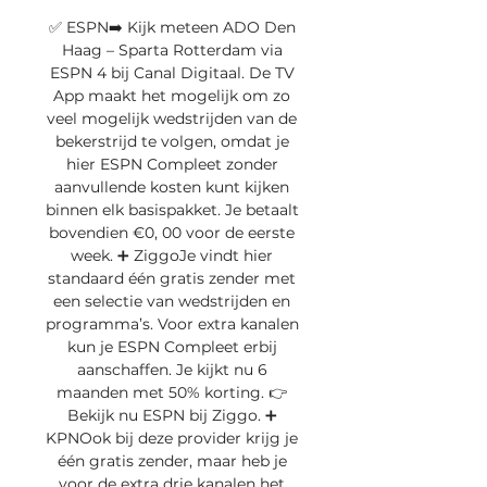
✅ ESPN➡️ Kijk meteen ADO Den 
Haag – Sparta Rotterdam via 
ESPN 4 bij Canal Digitaal. De TV 
App maakt het mogelijk om zo 
veel mogelijk wedstrijden van de 
bekerstrijd te volgen, omdat je 
hier ESPN Compleet zonder 
aanvullende kosten kunt kijken 
binnen elk basispakket. Je betaalt 
bovendien €0, 00 voor de eerste 
week. ➕ ZiggoJe vindt hier 
standaard één gratis zender met 
een selectie van wedstrijden en 
programma’s. Voor extra kanalen 
kun je ESPN Compleet erbij 
aanschaffen. Je kijkt nu 6 
maanden met 50% korting. 👉 
Bekijk nu ESPN bij Ziggo. ➕ 
KPNOok bij deze provider krijg je 
één gratis zender, maar heb je 
voor de extra drie kanalen het 