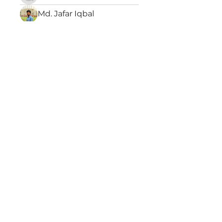
Md. Jafar Iqbal
Антон Харитонов
Богдан Кузьмин
drjorgedocarmo
Adam Haynes
Iana Vartanian