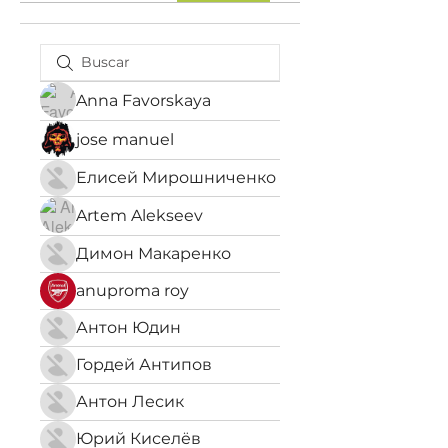
Anna Favorskaya
jose manuel
Елисей Мирошниченко
Artem Alekseev
Димон Макаренко
anuproma roy
Антон Юдин
Гордей Антипов
Антон Лесик
Юрий Киселёв