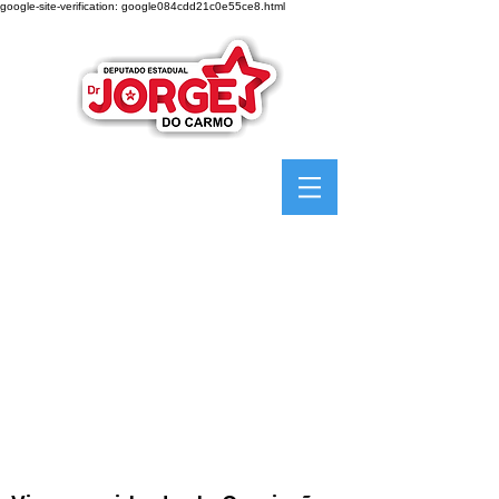
google-site-verification: google084cdd21c0e55ce8.html