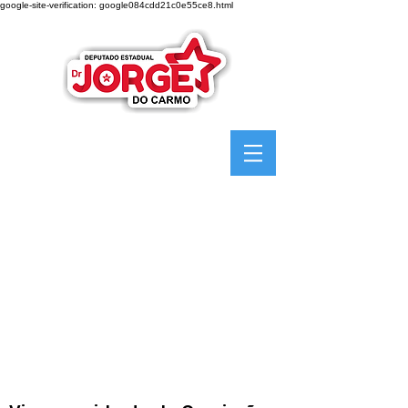
google-site-verification: google084cdd21c0e55ce8.html