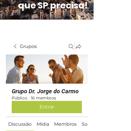
que SP precisa!
Grupos
Grupo Dr. Jorge do Carmo
Público
·
16 membros
Entrar
Discussão
Mídia
Membros
Sobre