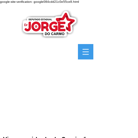
google-site-verification: google084cdd21c0e55ce8.html