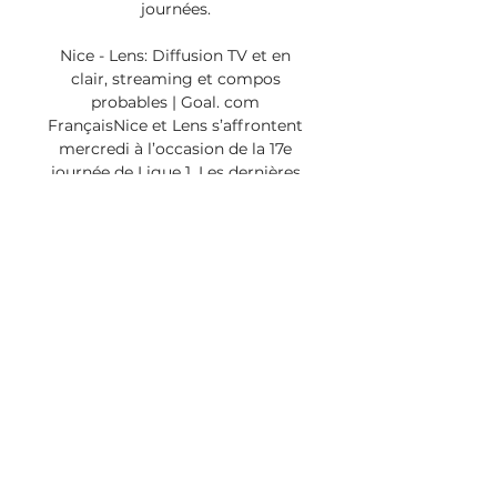
journées. 

Nice - Lens: Diffusion TV et en 
clair, streaming et compos 
probables | Goal. com 
FrançaisNice et Lens s’affrontent 
mercredi à l’occasion de la 17e 
journée de Ligue 1. Les dernières 
infos ici. La Ligue 1 aborde la 
dernière journée de la phase aller 
ce mercredi. Au programme, un 
alléchant Nice – Lens, qui promet 
d’être palpitant. Les deux équipes 
vont se défier pour le compte de 
la 17e journée du championnat 
français avec pour objectif, les 
trois points de la victoire. 

Nice - Lens : Diffusion TV et en 
clair, streaming et compos il y a 
23 heures — team-logo RCL · 