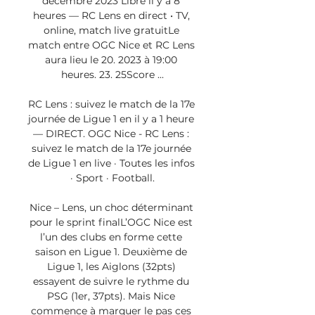
décembre 2023 Libre il y a 8 
heures — RC Lens en direct • TV, 
online, match live gratuitLe 
match entre OGC Nice et RC Lens 
aura lieu le 20. 2023 à 19:00 
heures. 23. 25Score ...

RC Lens : suivez le match de la 17e 
journée de Ligue 1 en il y a 1 heure 
— DIRECT. OGC Nice - RC Lens : 
suivez le match de la 17e journée 
de Ligue 1 en live · Toutes les infos 
· Sport · Football.

Nice – Lens, un choc déterminant 
pour le sprint finalL’OGC Nice est 
l’un des clubs en forme cette 
saison en Ligue 1. Deuxième de 
Ligue 1, les Aiglons (32pts) 
essayent de suivre le rythme du 
PSG (1er, 37pts). Mais Nice 
commence à marquer le pas ces 