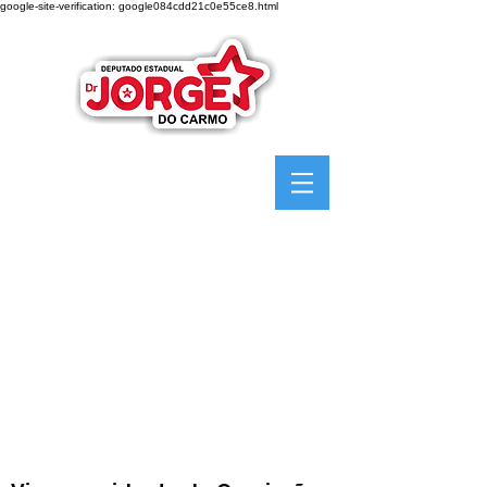
google-site-verification: google084cdd21c0e55ce8.html