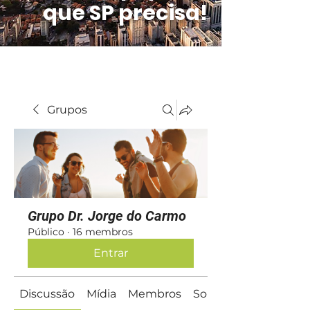
que SP precisa!
Grupos
Grupo Dr. Jorge do Carmo
Público
·
16 membros
Entrar
Discussão
Mídia
Membros
Sobre