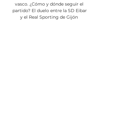
vasco. ¿Cómo y dónde seguir el 
partido? El duelo entre la SD Eibar 
y el Real Sporting de Gijón 
empezará el sábado 20 de mayo a 
las 18:30 horas en el estadio de 
Ipurúa. 

A través de la televisión, el 
encuentro podrá seguirse a través 
del canal LaLiga Smartbank TV 
M3 (dial 178 de Movistar, dial 129 
de Orange, dial 332 de Vodafone, 
dial 150 de Telco, dial 100 de 
Euskaltel y Telecable). Al tratarse 
de una jornada unificada, también 
se podrá seguir la jornada a través 
de los diversos multipantallas que 
cubrirán el desarrollo de todo el 
sábado. A través de las ondas de 
Radio MARCA Asturias (101. 7 FM 
en Gijón y Avilés y 105. 
