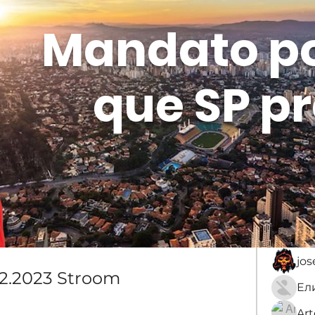
Mandato p
que SP pr
Membros
Sobre
membro
An
jo
12.2023 Stroom
Ar