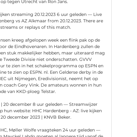
op tegen Utrecht van Ron Jans. 

ken streaming 20.12.2023 6 uur geleden — Live 
berg vs AZ Alkmaar from 20.12.2023. There are 
 streams or replays of this match.

ansen kreeg afgelopen week een flink pak op de 
oor de Eindhovenaren. In Hardenberg zullen de 
een stuk makkelijker hebben, maar uiteraard mag 
 Tweede Divisie niet onderschatten. GVVV 
uur te zien in het schakelprogramma op ESPN en 
ine te zien op ESPN. nl. Een Gelderse derby in de 
EC uit Nijmegen, Eredivisionist, neemt het op 
n coach Gery Vink. De amateurs wonnen in hun 
nde van KKD-ploeg Telstar. 

ne | 20 december 8 uur geleden — Streamwijzer 
p hun website: HHC Hardenberg - AZ: live kijken 
| 20 december 2023 | KNVB Beker.

C, Møller Wolfe vraagteken 24 uur geleden — 
Mayckel Lahdo moeten al langere tijd vanaf de 