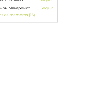
мон Макаренко
Seguir
os os membros (16)