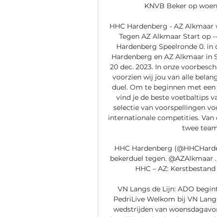
KNVB Beker op woens
HHC Hardenberg - AZ Alkmaar w
Tegen AZ Alkmaar Start op --
Hardenberg Speelronde 0. in 
Hardenberg en AZ Alkmaar in S
20 dec. 2023. In onze voorbes
voorzien wij jou van alle belan
duel. Om te beginnen met een 
vind je de beste voetbaltips v
selectie van voorspellingen vo
internationale competities. Van
twee team
HHC Hardenberg (@HHCHardenbe
bekerduel tegen. @AZAlkmaar .
HHC – AZ: Kerstbestand 
VN Langs de Lijn: ADO begint
PedriLive Welkom bij VN Langs 
wedstrijden van woensdagavond