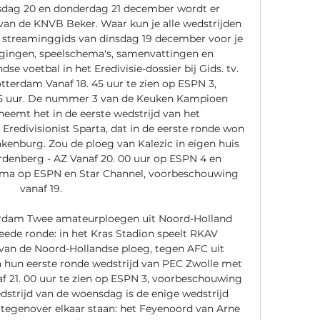
sdag 20 en donderdag 21 december wordt er 
an de KNVB Beker. Waar kun je alle wedstrijden 
en streaminggids van dinsdag 19 december voor je 
igingen, speelschema's, samenvattingen en 
 voetbal in het Eredivisie-dossier bij Gids. tv. 
erdam Vanaf 18. 45 uur te zien op ESPN 3, 
35 uur. De nummer 3 van de Keuken Kampioen 
emt het in de eerste wedstrijd van het 
divisionist Sparta, dat in de eerste ronde won 
kenburg. Zou de ploeg van Kalezic in eigen huis 
enberg - AZ Vanaf 20. 00 uur op ESPN 4 en 
ma op ESPN en Star Channel, voorbeschouwing 
vanaf 19. 

dam Twee amateurploegen uit Noord-Holland 
eede ronde: in het Kras Stadion speelt RKAV 
an de Noord-Hollandse ploeg, tegen AFC uit 
hun eerste ronde wedstrijd van PEC Zwolle met 
af 21. 00 uur te zien op ESPN 3, voorbeschouwing 
edstrijd van de woensdag is de enige wedstrijd 
 tegenover elkaar staan: het Feyenoord van Arne 