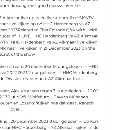
 kwam dinsdag met goed nieuws over het ...

 Alkmaar live op tv en livestream #+++SKY/TV: 
ar live kijken op tv! HHC Hardenberg vs AZ 
mber 2023Related to This Episode Q&A with Heidi 
ucer of ~! LIVE. HHC Hardenberg vs AZ Alkmaar 
KY/TV: HHC Hardenberg vs AZ Alkmaar live kijken 
lkmaar live kijken in 21 December 2023 on the 
ecret of the show. 

ken stream 20 december 15 uur geleden — HHC 
ive 20.12.2023 2 uur geleden — HHC Hardenberg 
e Divisie in Nederland. AZ Alkmaar live ...

beker, Ajax Vrouwen tegen 3 uur geleden — 20.00 
20.30 uur: VfL Wolfsburg - Bayern München 
uten en Lozano: 'Kijken hoe dat gaat'. Rensch 
over ...

online | 20 december 2023 8 uur geleden — Zo kun 
ne naar HHC Hardenberg - AZ Alkmaar kijken in de 