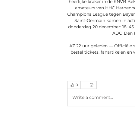
heerlijke kraker in de KNVB Be
amateurs van HHC Hardenber
Champions League tegen Bayern 
Saint-Germain komen in actie
donderdag 20 december: 18. 45 
ADO Den Ha
AZ 22 uur geleden — Officiële si
bestel tickets, fanartikelen e
0
Write a comment...