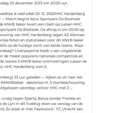
dag 20 december 2023 om 20:00 uur.

edtips & wed odds 20. 12. 2023HHC Hardenberg 
: -- Match begint bijna Sportpark De Boshoek 
de KNVB beker levert een clash op tussen HHC 
portpark De Boshoek. De aftrap is om 20:00 op 
chouwing van HHC Hardenberg tegen AZ Alkmaar 
grijke feiten en statistieken voor dit KNVB beker 
blik op de huidige vorm van beide teams. Waar 
andaag? Livetipsportal biedt u een uitgebreide 
or de meest populaire nationale competities en 
 de laatste 5 KNVB beker ontmoetingen tussen de 
s, HHC Hardenberg won 0. 

rg) 23 uur geleden — kijken ze uit naar het 
 #KNVBbeker · destentor.nl. 3 Voorbeschouwing 
Afgelopen zaterdag verloor HHC met 2 ...

 vroeg tegen Sparta, Barça zonder Frenkie en 
de Lijn! In dit liveblog doen we verslag van de 
. Zo staat er met Feyenoord - FC Utrecht een 