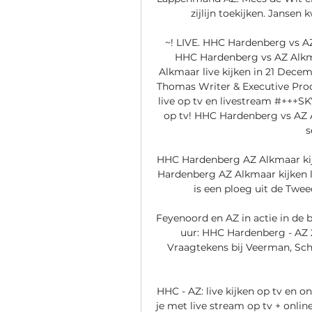
zijlijn toekijken. Jansen
~! LIVE. HHC Hardenberg vs AZ
HHC Hardenberg vs AZ Alkma
Alkmaar live kijken in 21 Dece
Thomas Writer & Executive Prod
live op tv en livestream #+++S
op tv! HHC Hardenberg vs AZ A
s
HHC Hardenberg AZ Alkmaar kij
Hardenberg AZ Alkmaar kijken l
is een ploeg uit de Tweed
Feyenoord en AZ in actie in de 
uur: HHC Hardenberg - AZ 
Vraagtekens bij Veerman, Scho
HHC - AZ: live kijken op tv en 
je met live stream op tv + onli