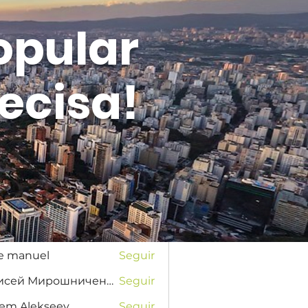
opular
ecisa!
Entrar
s
na Favorskaya
Seguir
se manuel
Seguir
Елисей Мирошниченко
Seguir
tem Alekseev
Seguir