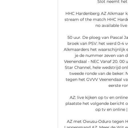
Slot neemt het 
HHC Hardenberg AZ Alkmaar kij
stream of the match HHC Harden
no available live
50 uur. De ploeg van Pascal J
broek van PSV: het werd 0-4 v
Alkmaarders het waarschijnlijk 
je de nummer zeven van de
Veenendaal - NEC Vanaf 20. 00 
Star Channel, hele wedstrijd onl
tweede ronde van de beker: N
tegen het GVVV Veenendaal va
eerste ro
AZ: live kijken op tv en onli
plaatste het volgende bericht o
op tv en online 
AZ met Owusu-Oduro tegen HH
Lappenmand AZ. Mees de Wit en 