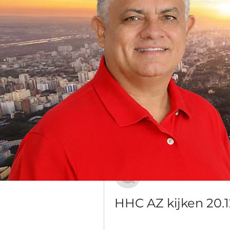
Grupo Dr. Jorge do Carmo
Público
·
16 membros
Discussão
Mídia
Voltar
Iana Vartanian
20 de dezembro de 2023
HHC AZ kijken 20.