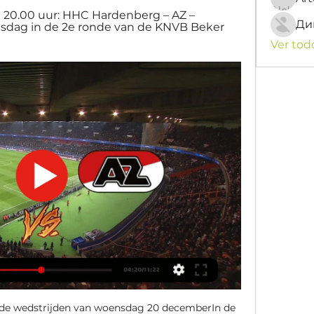
 20.00 uur: HHC Hardenberg – AZ – 
Ди
dag in de 2e ronde van de KNVB Beker 
Ver tod
e de wedstrijden van woensdag 20 decemberIn de 