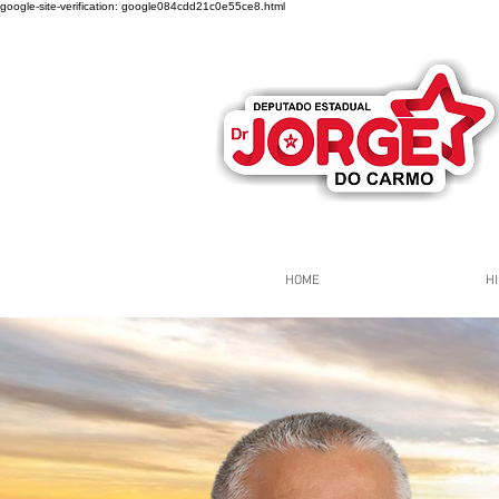
google-site-verification: google084cdd21c0e55ce8.html
HOME
HI
Página Inicial
Grupos
Gr