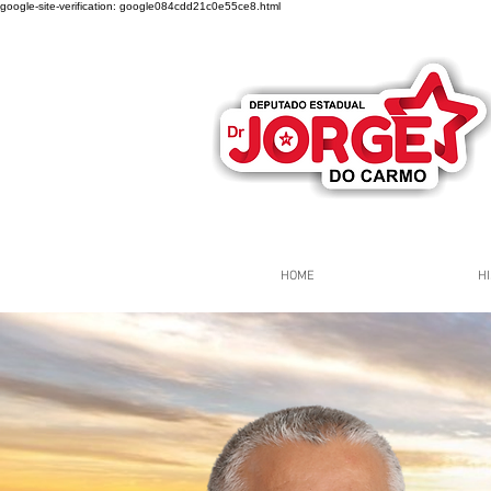
google-site-verification: google084cdd21c0e55ce8.html
HOME
HI
Página Inicial
Grupos
Gr