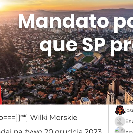
Mandato p
que SP pr
Membros
Sobre
membro
нко
An
jo
o===]]**] Wilki Morskie 
edaj na żywo 20 grudnia 2023
Ar