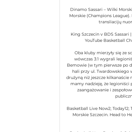
Dinamo Sassari – Wilki Morsk
Morskie (Champions League). R
transliacijų nuo
King Szczecin v BDS Sassari 
YouTube Basketball Ch
Oba kluby mierzyły się ze so
wówczas 3:1 wygrali legioniś
Bemowie (w tym pierwsze po do
hali przy ul. Twardowskiego w
drużyną niż jeszcze kilkanaście 
mamy nadzieję, że legioniści
zaangażowanie i zespołowoś
publiczn
Basketball Live Now2; Today12; 
Morskie Szczecin. Head to Hea