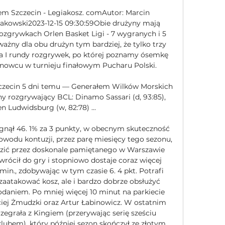
m Szczecin - Legiakosz. comAutor: Marcin 
akowski2023-12-15 09:30:59Obie drużyny mają 
rozgrywkach Orlen Basket Ligi - 7 wygranych i 5 
żny dla obu drużyn tym bardziej, że tylko trzy 
ia I rundy rozgrywek, po której poznamy ósemkę 
nowcu w turnieju finałowym Pucharu Polski. 

zecin 5 dni temu — Generałem Wilków Morskich 
ny rozgrywający BCL: Dinamo Sassari (d, 93:85), 
 Ludwidsburg (w, 82:78) ...

nął 46. 1% za 3 punkty, w obecnym skuteczność 
owodu kontuzji, przez parę miesięcy tego sezonu, 
adzić przez doskonale pamiętanego w Warszawie 
wrócił do gry i stopniowo dostaje coraz więcej 
min., zdobywając w tym czasie 6. 4 pkt. Potrafi 
zaatakować kosz, ale i bardzo dobrze obsłużyć 
daniem. Po mniej więcej 10 minut na parkiecie 
iej Żmudzki oraz Artur Łabinowicz. W ostatnim 
zegrała z Kingiem (przerywając serię sześciu 
bem), który później sezon skończył ze złotym 