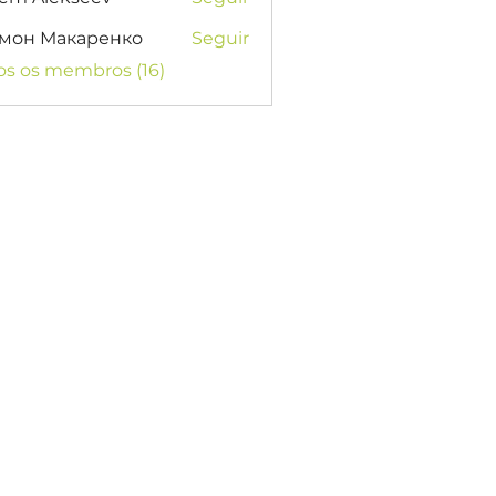
мон Макаренко
Seguir
os os membros (16)