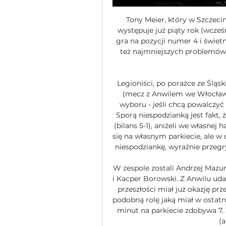
Tony Meier, który w Szczecini
występuje już piąty rok (wcześ
gra na pozycji numer 4 i świetn
też najmniejszych problemów 
Legioniści, po porażce ze Śląs
(mecz z Anwilem we Włocławk
wyboru - jeśli chcą powalczyć
Sporą niespodzianką jest fakt, ż
(bilans 5-1), aniżeli we własnej h
się na własnym parkiecie, ale w 
niespodziankę, wyraźnie przeg
W zespole zostali Andrzej Mazur
i Kacper Borowski. Z Anwilu uda
przeszłości miał już okazję prz
podobną rolę jaką miał w ostatn
minut na parkiecie zdobywa 7. 
(a