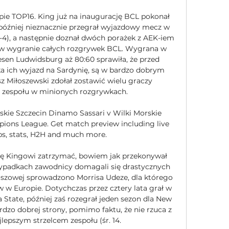
pie TOP16. King już na inaugurację BCL pokonał 
później nieznacznie przegrał wyjazdowy mecz w 
4), a następnie doznał dwóch porażek z AEK-iem 
w wygranie całych rozgrywek BCL. Wygrana w 
iesen Ludwidsburg aż 80:60 sprawiła, że przed 
eka ich wyjazd na Sardynię, są w bardzo dobrym 
z Miłoszewski zdołał zostawić wielu graczy 
e zespołu w minionych rozgrywkach. 

skie Szczecin Dinamo Sassari v Wilki Morskie 
ions League. Get match preview including live 
ups, stats, H2H and much more.

ię Kingowi zatrzymać, bowiem jak przekonywał 
zypadkach zawodnicy domagali się drastycznych 
oszowej sprowadzono Morrisa Udeze, dla którego 
 w Europie. Dotychczas przez cztery lata grał w 
State, później zaś rozegrał jeden sezon dla New 
rdzo dobrej strony, pomimo faktu, że nie rzuca z 
jlepszym strzelcem zespołu (śr. 14. 
