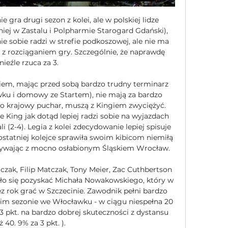
e gra drugi sezon z kolei, ale w polskiej lidze 
niej w Zastalu i Polpharmie Starogard Gdański), 
ie sobie radzi w strefie podkoszowej, ale nie ma 
z rozciąganiem gry. Szczególnie, że naprawdę 
nieźle rzuca za 3. 

kiem, mając przed sobą bardzo trudny terminarz 
u i domowy ze Startem), nie mają za bardzo 
 o krajowy puchar, muszą z Kingiem zwyciężyć. 
e King jak dotąd lepiej radzi sobie na wyjazdach 
ali (2-4). Legia z kolei zdecydowanie lepiej spisuje 
ostatniej kolejce sprawiła swoim kibicom niemiłą 
rywając z mocno osłabionym Śląskiem Wrocław. 

czak, Filip Matczak, Tony Meier, Zac Cuthbertson 
ło się pozyskać Michała Nowakowskiego, który w 
ez rok grać w Szczecinie. Zawodnik pełni bardzo 
im sezonie we Włocławku - w ciągu niespełna 20 
3 pkt. na bardzo dobrej skuteczności z dystansu 
ż 40. 9% za 3 pkt. ). 
