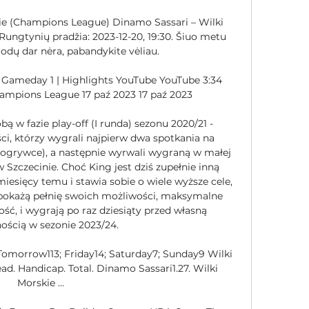
ie (Champions League) Dinamo Sassari – Wilki 
ungtynių pradžia: 2023-12-20, 19:30. Šiuo metu 
rodų dar nėra, pabandykite vėliau.

| Gameday 1 | Highlights YouTube YouTube 3:34 
ampions League 17 paź 2023 17 paź 2023

bą w fazie play-off (I runda) sezonu 2020/21 - 
ci, którzy wygrali najpierw dwa spotkania na 
grywce), a następnie wyrwali wygraną w małej 
 Szczecinie. Choć King jest dziś zupełnie inną 
miesięcy temu i stawia sobie o wiele wyższe cele, 
 pokażą pełnię swoich możliwości, maksymalne 
ć, i wygrają po raz dziesiąty przed własną 
ością w sezonie 2023/24. 

Tomorrow113; Friday14; Saturday7; Sunday9 Wilki 
d. Handicap. Total. Dinamo Sassari1.27. Wilki 
Morskie ...
