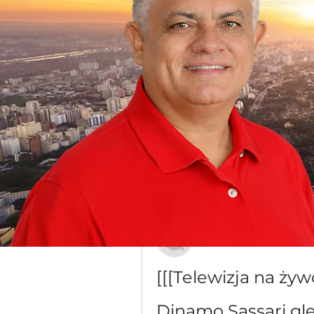
Grupo Dr. Jorge do Carmo
Público
·
16 membros
Discussão
Mídia
Voltar
Елисей Мирошниче
20 de dezembro de 2023
[[[Telewizja na żyw
Dinamo Sassari gl