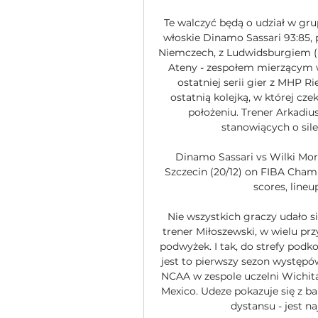
Te walczyć będą o udział w gru
włoskie Dinamo Sassari 93:85, 
Niemczech, z Ludwidsburgiem (-
Ateny - zespołem mierzącym 
ostatniej serii gier z MHP R
ostatnią kolejką, w której cz
położeniu. Trener Arkadius
stanowiących o sil
Dinamo Sassari vs Wilki Mor
Szczecin (20/12) on FIBA Champ
scores, line
Nie wszystkich graczy udało s
trener Miłoszewski, w wielu pr
podwyżek. I tak, do strefy podk
jest to pierwszy sezon występów
NCAA w zespole uczelni Wichita 
Mexico. Udeze pokazuje się z ba
dystansu - jest na