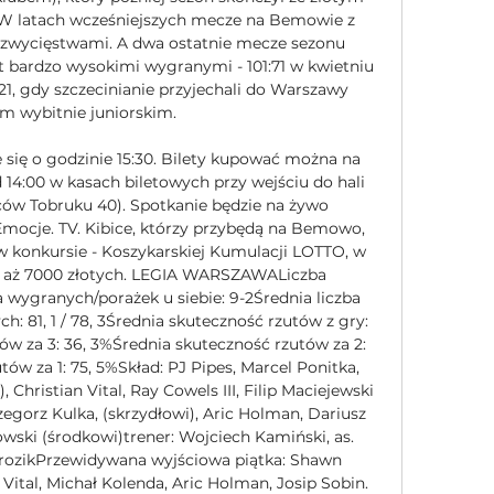
W latach wcześniejszych mecze na Bemowie z 
 zwycięstwami. A dwa ostatnie mecze sezonu 
 bardzo wysokimi wygranymi - 101:71 w kwietniu 
1, gdy szczecinianie przyjechali do Warszawy 
m wybitnie juniorskim. 

 się o godzinie 15:30. Bilety kupować można na 
 14:00 w kasach biletowych przy wejściu do hali 
w Tobruku 40). Spotkanie będzie na żywo 
mocje. TV. Kibice, którzy przybędą na Bemowo, 
 w konkursie - Koszykarskiej Kumulacji LOTTO, w 
e aż 7000 złotych. LEGIA WARSZAWALiczba 
 wygranych/porażek u siebie: 9-2Średnia liczba 
 81, 1 / 78, 3Średnia skuteczność rzutów z gry: 
ów za 3: 36, 3%Średnia skuteczność rzutów za 2: 
ów za 1: 75, 5%Skład: PJ Pipes, Marcel Ponitka, 
Christian Vital, Ray Cowels III, Filip Maciejewski 
zegorz Kulka, (skrzydłowi), Aric Holman, Dariusz 
wski (środkowi)trener: Wojciech Kamiński, as. 
rozikPrzewidywana wyjściowa piątka: Shawn 
Vital, Michał Kolenda, Aric Holman, Josip Sobin. 
