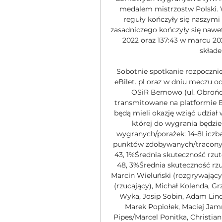
medalem mistrzostw Polski. 
reguły kończyły się naszymi
zasadniczego kończyły się nawet
2022 oraz 137:43 w marcu 202
składe
Sobotnie spotkanie rozpocznie
eBilet. pl oraz w dniu meczu od
OSiR Bemowo (ul. Obrońcó
transmitowane na platformie E
będą mieli okazję wziąć udział
której do wygrania będzi
wygranych/porażek: 14-8Liczba
punktów zdobywanych/traconych:
43, 1%Średnia skuteczność rzut
48, 3%Średnia skuteczność rzut
Marcin Wieluński (rozgrywający), 
(rzucający), Michał Kolenda, Gr
Wyka, Josip Sobin, Adam Lino
Marek Popiołek, Maciej Jam
Pipes/Marcel Ponitka, Christian 