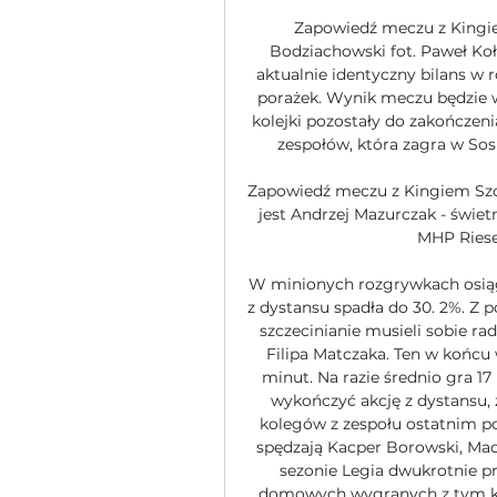
Zapowiedź meczu z Kingie
Bodziachowski fot. Paweł Koł
aktualnie identyczny bilans w 
porażek. Wynik meczu będzie wa
kolejki pozostały do zakończen
zespołów, która zagra w Sos
Zapowiedź meczu z Kingiem Szc
jest Andrzej Mazurczak - świet
MHP Riesen
W minionych rozgrywkach osiąg
z dystansu spadła do 30. 2%. Z p
szczecinianie musieli sobie r
Filipa Matczaka. Ten w końcu 
minut. Na razie średnio gra 17 
wykończyć akcję z dystansu, 
kolegów z zespołu ostatnim po
spędzają Kacper Borowski, Mac
sezonie Legia dwukrotnie pr
domowych wygranych z tym klu