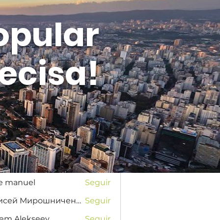
opular
ecisa!
Entrar
s
na Favorskaya
Seguir
se manuel
Seguir
Елисей Мирошниченко
Seguir
tem Alekseev
Seguir