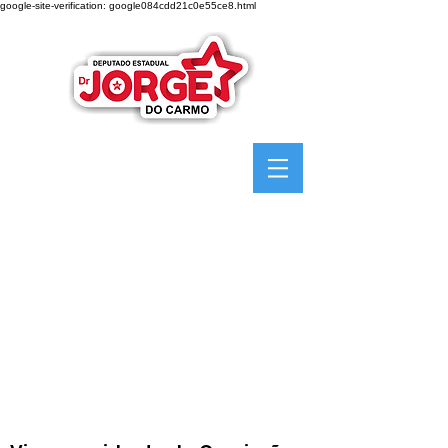
google-site-verification: google084cdd21c0e55ce8.html