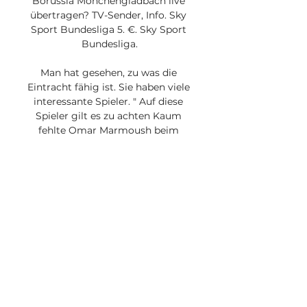
Borussia Mönchengladbach live 
übertragen? TV-Sender, Info. Sky 
Sport Bundesliga 5. €. Sky Sport 
Bundesliga.

Man hat gesehen, zu was die 
Eintracht fähig ist. Sie haben viele 
interessante Spieler. " Auf diese 
Spieler gilt es zu achten Kaum 
fehlte Omar Marmoush beim 
Auswärtsspiel der Hessen in 
Leverkusen, blieb die Eintracht 
direkt ohne eigenen Treffer. 
Gegen Mönchengladbach soll der 
aktuell mit Abstand formstärkste 
Angreifer der Frankfurter nun 
wieder von Beginn an stürmen. 
Gegen die wacklige Defensive der 
Fohlen (nur Darmstadt kassierte 
mehr Gegentreffer) nicht das 
Allerschlechteste. Dass bei der 
Borussia aber ebenfalls ein 