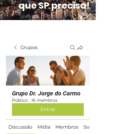
que SP precisa!
Grupos
Grupo Dr. Jorge do Carmo
Público
·
16 membros
Entrar
Discussão
Mídia
Membros
Sobre