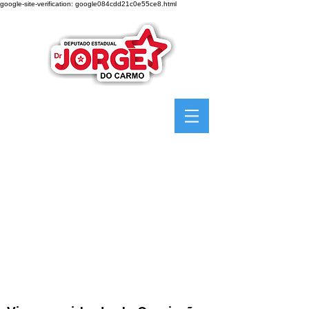
google-site-verification: google084cdd21c0e55ce8.html