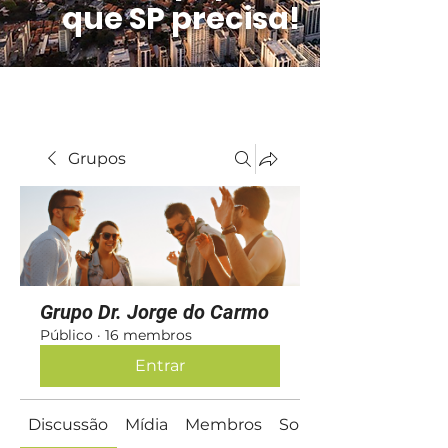
que SP precisa!
Grupos
Grupo Dr. Jorge do Carmo
Público
·
16 membros
Entrar
Discussão
Mídia
Membros
Sobre