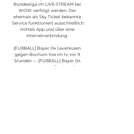
Bundesliga im LIVE-STREAM bei 
WOW verfolgt werden. Der 
ehemals als Sky Ticket bekannte 
Service funktioniert ausschließlich 
mittels App und über eine 
Internetverbindung. 

[FUßBALL] Bayer 04 Leverkusen 
gegen Bochum live im tv vor 9 
Stunden — [FUßBALL] Bayer 04 
Leverkusen gegen Bochum live 
im tv 20 Dezember 2023 
04.11.2022 — November) ab 15.15 
Uhr. Pünktlich zum Anstoß um 
15.30 ...

Leverkusen gegen Bochum im tv 
20 Dezember 2023 Uhr vor 1 
Stunde — Wo wird Bayer 04 
Leverkusen gegen VfL Bochum 
live übertragen? TV-Sender, Info. 