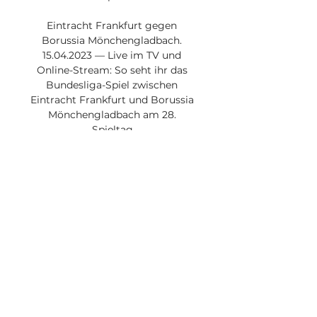
Eintracht Frankfurt gegen 
Borussia Mönchengladbach. 
15.04.2023 — Live im TV und 
Online-Stream: So seht ihr das 
Bundesliga-Spiel zwischen 
Eintracht Frankfurt und Borussia 
Mönchengladbach am 28. 
Spieltag.

Gladbach - Frankfurt im Live-
Stream: Bundesliga live im 
Internet sehenBundesliga im Live-
Stream: So sehen Sie 
Mönchengladbach gegen 
Frankfurt live im Internet E-Mail 
Teilen Mehr Twitter Drucken 
Feedback Fehler melden Sie 
haben einen Fehler gefunden? 
Bitte markieren Sie die 
entsprechenden Wörter im Text. 