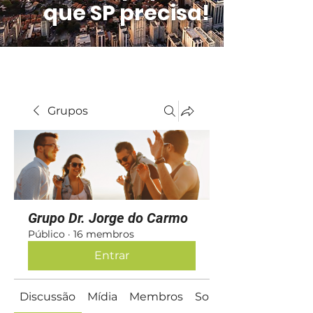
que SP precisa!
Grupos
Grupo Dr. Jorge do Carmo
Público
·
16 membros
Entrar
Discussão
Mídia
Membros
Sobre