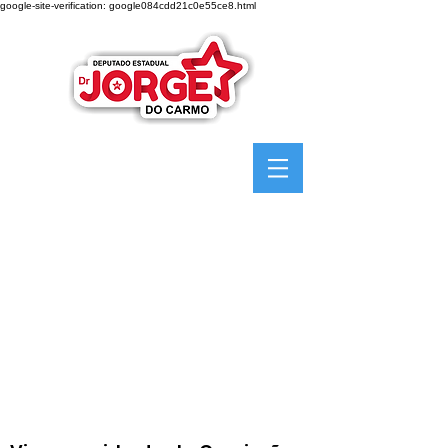
google-site-verification: google084cdd21c0e55ce8.html