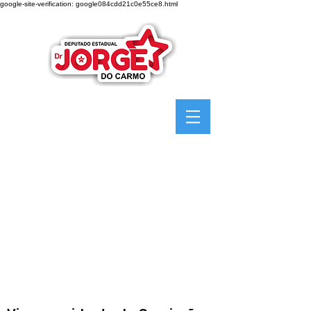
google-site-verification: google084cdd21c0e55ce8.html