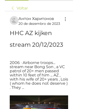
Voltar
Антон Харитонов
20 de dezembro de 2023
HHC AZ kijken 
stream 20/12/2023
2006 · ‎Airborne troops... 
stream near Bong Son , a VC 
patrol of 20+ men passed 
within 10 feet of him ... AZ , 
with his wife of 20+ years , Lois 
( whom he does not deserve ) 
. They ...