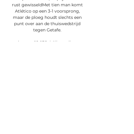
rust gewisseldMet tien man komt 
Atlético op een 3-1 voorsprong, 
maar de ploeg houdt slechts een 
punt over aan de thuiswedstrijd 
tegen Getafe. 

gisteren, 18:03Schüller, spil van 
Bayern, doorbreekt taboes over 
endometriose en gelijke 
betalingLea Schüller spreekt zich 
uit over de prijs van gender-
ongelijkheid. In een interview met 
tijdschrift Vogue onthult ze dat ze 
aan endometriose lijdt, wat tot 
hevige pijn leidt. gisteren, 
17:46Blessurevloek AZ-keepers: 
vierde doelman die geblesseerd 
afhaaktAZ-doelman Hobie 
Verhulst heeft een knieblessure. 
Rome-Jayden Owusu-Oduro was 
ook geblesseerd, maar lijkt op tijd 