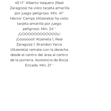
45'+1'' Alberto Vaquero (Real 
Zaragoza) ha visto tarjeta amarilla 
por juego peligroso. Min. 41'' 
Héctor Camps (Atzeneta) ha visto 
tarjeta amarilla por juego 
peligroso. Min. 24' ' 
¡GOOOOOOOOOOOOL! 
¡Gooooool! Atzeneta 1, Real 
Zaragoza 1. Brandon Yarce 
(Atzeneta) remate con la derecha 
desde el centro del área al centro 
de la portería. Asistencia de Borja 
Encada. Min. 21' ' 
¡GOOOOOOOOOOOOL! 
¡Gooooool! Atzeneta 0, Real 
Zaragoza 1. 

Real Zaragoza - Levante UD » 
Pronósticos, Resultados & ¿Dónde 
ver Real Zaragoza vs Levante UD 
en directo? Sigue los siguientes 