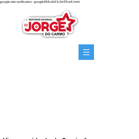
google-site-verification: google084cdd21c0e55ce8.html