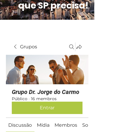
que SP precisa!
Grupos
Grupo Dr. Jorge do Carmo
Público
·
16 membros
Entrar
Discussão
Mídia
Membros
Sobre