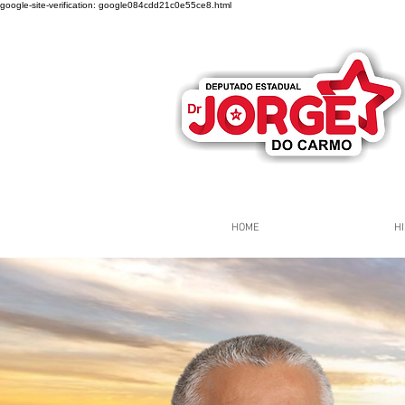
google-site-verification: google084cdd21c0e55ce8.html
HOME
HI
Página Inicial
Grupos
Gr