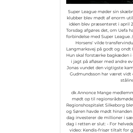
Super League møder sin skæbne med EU-dom torsdagSport De 12 involverede klubber blev mødt af enorm utilfredshed og protester fra fans, da Super League-idéen blev præsenteret i april 2021. (Arkivfoto). Foto: Clive Rose/Ritzau Scanpix Torsdag afgøres det, om Uefa har taget ulovligt monopol på europæisk fodbold i forbindelse med Super League. /ritzau/ Mest læste AC Horsens Bliv klogere på AC Horsens' vilde transfervindue: Sådan er det gået de 14 spillere, der forlod Langmarksvej på godt og ondt HH Elite HH Elite henter profil hjem fra udlandet: Hun skal forstærke bagkæden i de næste tre sæsoner Sport Astralis fyrer træner i jagt på afløser med andre evner Bizar haveulykke endte med stomi: Nu har Jonas vundet den vigtigste kamp i karrieren Sådan bliver e-sport støttet politisk Gudmundsson har været vidt omkring Erhverv For abonnenter Virksomhed i stålindustrien rykker ind i 10. 

dk Annonce Mange medlemmer af foreningen "Støt Silkeborg Sygehus" var mødt op til regionsrådsmødet i Viborg, hvor besparelserne på blandt andet Regionshospitalet Silkeborg blev endeligt vedtaget. Foto: Morten Pedersen Hans og Søren havde mødt hinanden én gang, da de tog en skelsættende beslutning: I dag investerer de millioner i særlige virksomheder Mest læste Alarm 112 En lang dag i retten er slut: - For helvede, hvad fanden har du gang i, Dennis Knudsen? Se video: Kendis-frisør tiltalt for grov vold blev i retten konfronteret af grådkvalt færgeansat Aarhus Kredsløb lytter til kritik af skraldespande: Nu kan man snart undgå ødelagte affaldsposer Stemmesluger stopper pludselig i protest og retter benhård og personlig kritik mod regionsrådets formand: - Denne møgsag bliver min sidste Samfund Erik er træt af hærværk mod elbiler: - Uanset hvor hidsig man er, skal man ikke rende rundt om aftenen og ødelægge hinandens biler Vejr Stormen Pia og vandet kommer fra alle vinkler: Aarhus er særligt på stikkerne Byudvikling For abonnenter Det har stået tomt i årevis: Nu starter ombygningen af det gamle Amtssygehus Julemirakel med særligt navn: Christiane har født Forsiden netop nu Priserne stiger på affaldsindsamling i Østjylland: Så stor forskel er der fra kommune til kommune Hun er Folketingets yngste: Og hun mener, at det er en fordel, at hun har mærket presset fra sociale medier på egen krop Seneste nyt 16. 

Da Jamil stjal fra lokal kiosk, gav ejeren ham et valg: Sig ja til et job, eller bliv meldt til politiet - i dag giver han valget videreUnge Jamil Mehdi har hele december fået hjælp af unge til at sælge juletræer på Trianglen. Overskuddet går til at hjælpe unge ind på arbejdsmarkedet. Foto: André Bentsen I 8. klasse fik Jamil et valg. - Du kan blive meldt til politiet, eller du kan tage imod et job. Han gjorde det sidste, og i dag betaler han tjenesten tilbage ved at hjælpe københavnske unge med at få en fod ind på arbejdsmarkedet. Men han har brug for hjælp, fordi kommunen har skåret støtten. 

Juventus ArkivVelkommen til din omfattende guide til at følge Juventus kampe på TV og via Live Stream. TVsporten. dk sørger for, at du aldrig misser en match med dit favorithold, Juventus. Vi stræber efter at levere al nødvendig information for alle kampe, herunder udsendelsestid og platforme, der tilbyder live streaming af Juventus-kampe. Der er ingen kommende begivenheder for Juventus Se andre sendinger under Fodbold. Juventus Kamp i Dag Hvis du søger information om Juventus kamp i dag, er du landet det rette sted. Vi samler alt det, du skal vide for ikke at gå glip af dagens spænding. 

Hundredetusinder af kroner på spil for FHK i torsdagens kvartfinale - men hæder og ære er vigtigere end pengeSport Anders Kragh Martinusen og Fredericia HK spiller første og fremmest om det sportslige, når det gælder Skanderborg AGF i pokalturneringens kvartfinale. Men der er også en økonomisk gulerod. Arkivfoto: Claus Fisker/Ritzau Scanpix Fredericia HK er torsdag aften i direkte duel med Skanderborg AGF om at spille sig i pokalturneringen