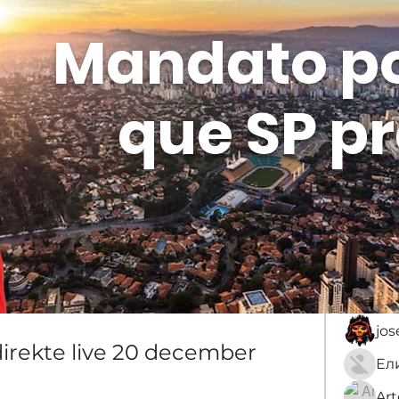
Mandato p
que SP pr
Membros
Sobre
membro
An
jo
irekte live 20 december 
Ar