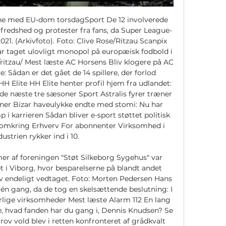
s semifinaler. Den helt store gulerod er sportslig, fordi det er en pokal på spil. Men der er også en økonomisk gulerod. 

[[[STREAMING==]]] Rabbits Juventus direkte live 20 december for 13 timer siden — [STREAMING==]]] Rabbits Juventus direkte live 20 december 2023 Mirko Vucinic bragte Juventus foran efter et kvarters spil, og fem minutter ...

Efter tur hos europæisk klassehold trænger Svendborg Rabbits til juleferieAnnonce Forsiden netop nu Odense Vil rette op på pylon-fadæsen på Byens Bro: Politikere vil finde 11 millioner kroner i budgetforhandlinger Faaborg-Midtfyn For abonnenter Ejere af livsfarlige bygninger hives langt om længe i retten: Udskældt ejer forsøgte at bortforklare, da anklageren skar igennem Kerteminde Se video: Det tager otte timer at lægge en halv kilometer watertube ud - hele 23 folk er på arbejde Kultur Kendt Odense-iværksætter tager plads i varmt sæde i populært tv-program: - Det er en stor mulighed Fyn Få overblikket: Risiko for lukket bro og aflyste tog - Sådan kan stormen påvirke trafikken på Fyn Mest læste Sådan rammer stormen Fyn: Her vil vandet stige mest, og her kan du hente sandsække Nordfyn Da godsejeren pludselig døde, trådte den 26-årige søn til - nu overtager en anden fra familien: - Når de kalder på mig, stiller jeg gerne op Bilist kom i karambolage med en hjort - først 17 dage senere stod det klart, at noget manglede Line fik otte ægteskabstilbud, da hun fotograferede 13 fynske værtshuse: 3, 5 kilo tung bodegabibel hylder de brune huler Seneste nyt 17. 

Find udsendelsestid, modstanderinfo og kanaldetaljer lige her og gør dig klar til at støtte de hvide og sorte fra Torino fra dit hjem. Juventus på TV – Dit Skema for Alle Kampe Med Juventus som en af de mest følgende klubber i fodboldverdenen, sørger vi for, at du har et detaljeret skema for alle Juventus kampe. Uanset om det er Serie A, Champions League eller Coppa Italia, har vi styr på det og holder dig informeret om alle de kommende kampe og hvor du kan se dem. Juventus Kanal - Find Din Sending Undgå nogensinde at misse en match igen ved at blive opdateret om, hvilken Juventus kanal du skal stemme ind på. 

00 Læserdebat: Hvad jeg gerne ville have gjort Februar 2023 i billeder: Vejen ud af mink, en forsmået svindler og et forsøg på en verdensrekord 16. 30 Inden stormen: Sender beskeder til udsatte boligejere og har et øget fokus på sårbare borgere 16. 00 Fire flasker snaps var åbenbart højest på indbrudstyvs ønskeliste: Politiet kommer med opfordring til indbrudsramte 15. 

Stemmesluger stopper pludselig i protest og retter benhård og personlig kritik mod regionsrådets formand: - Denne møgsag bliver min sidsteAarhus Ulrich Fredberg fik over 14. 000 stemmer ved seneste regionsrådsvalg. Nu trækker han sig i protest mod spareforlig. Foto: Morten Pedersen Ulrich Fredberg (V) forlader i protest regionsrådet i Region Midtjylland med øjeblikkelig virkning. Han er stærk modstander af spareforliget, som blandt andet rammer Regionshospitalet Silkeborg, og så er han generelt dybt skuffet over rådets formand Anders Kühnaus (S) ageren i flere sager. Christian Hald Christensen hald@viborgfolkeblad. 

Astralis fyrer træner i jagt på afløser med andre evner for 4 timer siden — Se Live Sport. Se alle · video-thumbnail. BasketballFor abonnenter. ENBL: BC Juventus - Svendborg Rabbits · video-thumbnail. BasketballFor ...

Juventus slår lokalrivalen i Buffons rekordkampAnnonce Forsiden netop nu Viborg Stemmesluger stopper pludselig i protest og retter benhård og personlig kritik mod regionsrådets formand: - Denne møgsag bliver min sidste Ingen ændringer trods massiv modstand fra Silkeborg: 30 ekstra medicinske senge skal placeres på hospitalet i Viborg Leder For abonnenter Amerikanske soldater på vej til kommunen: A warm welcome to Viborg Municipality Alarm 112 Uheld ved rundkørsel: Flere personer sendt til tjek på skadestuen Tidligere moderat spår sit gamle parti en dyster fremtid: - Der er flere personsager på vej Mest læste 112 Live: Få seneste nyt om trafik og politi Teenagere kørte en tur i stjålen gummiged - men køretøjet kunne spores hele vejen Rundt om Viborg Tvillingesøsteren om Novo-chefen og Årets Person fra Skals: Han er den bonderøv, han altid har været - på den gode måde Byggeri for over 500 millioner kroner bliver nu virkelighed: Men først skal der 'ryddes op' Se video: Kendis-frisør tiltalt for grov vold blev i retten konfronteret af grådkvalt færgeansat Seneste nyt 16. 

BK AMAGER - SVENDBORG RABBITS | EVENT Sofabold.dk. Få det fulde overblik over hvad sport der sendes direkte/live på TV. Sofabold giver dig det fulde overblik med nem mulighed for at tilføje til ...

Se kampen direkte på JFM Play torsdag aften på eller faa. dkAnnonce Forsiden netop nu Odense Vil rette op på pylon-fadæsen på Byens Bro: Politikere vil finde 11 millioner kroner i budgetforhandlinger Faaborg-Midtfyn For abonnenter Ejere af livsfarlige bygninger hives langt om længe i retten: Udskældt ejer forsøgte at bortforklare, da anklageren skar igennem Kerteminde Se video: Det tager otte timer at lægge en halv kilometer watertube ud - hele 23 folk er på arbejde Kultur Kendt Odense-iværksætter tager plads i varmt sæde i populært tv-program: - Det er en stor mulighed Fyn Få overblikket: Risiko for lukket bro og aflyste tog - Sådan kan stormen påvirke trafikken på Fyn Mest læste Sådan rammer stormen Fyn: Her vil vandet stige mest, og her kan du hente sandsække Nordfyn Da godsejeren pludselig døde, trådte den 26-årige søn til - nu overtager en anden fra familien: - Når de kalder på mig, stiller jeg gerne op Bilist kom i karambolage med en hjort - først 17 dage senere stod det klart, at noget manglede Line fik otte ægteskabstilbud, da hun fotograferede 13 fynske værtshuse: 3, 5 kilo tung bodegabibel hylder de brune huler Seneste nyt 17. 

(Streaming-) Rabbits mod Juventus live direkte tv 20 decembe for 14 timer siden — (Streaming-) Rabbits mod Juventus live direkte tv 20 december 2023 Soner'in soldan kullandığı kornerde ön direkte .

Stemmesluger stopper pludselig i protest og 