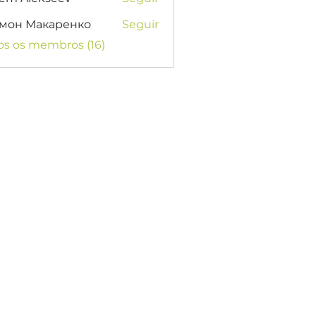
мон Макаренко
Seguir
os os membros (16)