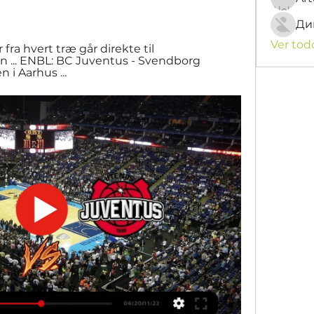
Ди
Ver tod
 fra hvert træ går direkte til 
 ... ENBL: BC Juventus - Svendborg 
n i Aarhus ...