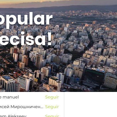
opular
ecisa!
Entrar
s
na Favorskaya
Seguir
se manuel
Seguir
Елисей Мирошниченко
Seguir
tem Alekseev
Seguir