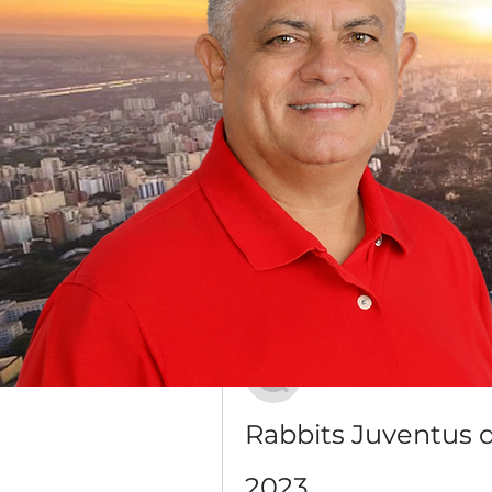
Grupo Dr. Jorge do Carmo
Público
·
16 membros
Discussão
Mídia
Voltar
Богдан Кузьмин
20 de dezembro de 2023
Rabbits Juventus d
2023