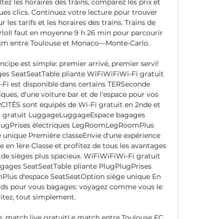
 les horaires des trains, comparez les prix et 
ues clics. Continuez votre lecture pour trouver 
les tarifs et les horaires des trains. Trains de 
Il faut en moyenne 9 h 26 min pour parcourir 
1 km entre Toulouse et Monaco—Monte-Carlo. 

incipe est simple: premier arrivé, premier servi! 
 SeatSeatTable pliante WiFiWiFiWi-Fi gratuit 
i-Fi est disponible dans certains TERSeconde 
iques, d'une voiture bar et de l'espace pour vos 
CITÉS sont equipés de Wi-Fi gratuit en 2nde et 
Fi gratuit LuggageLuggageEspace bagages 
PlugPrises électriques LegRoomLegRoomPlus 
 unique Première classeEnvie d'une expérience 
n 1ère Classe et profitez de tous les avantages 
 de sièges plus spacieux. WiFiWiFiWi-Fi gratuit 
ges SeatSeatTable pliante PlugPlugPrises 
lus d'espace SeatSeatOption siège unique En 
oids pour vous bagages: voyagez comme vous le 
itez, tout simplement. 

e, match live gratuitLe match entre Toulouse FC 