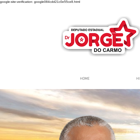
google-site-verification: google084cdd21c0e55ce8.html
HOME
HI
Página Inicial
Grupos
Gr