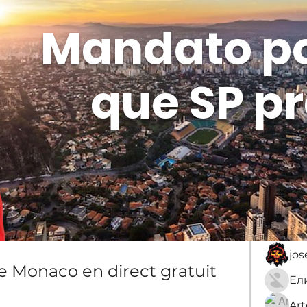
Mandato p
que SP pr
Membros
Sobre
membro
An
jo
e Monaco en direct gratuit 
Ar