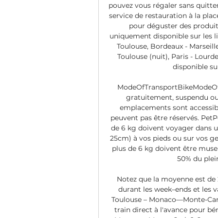
pouvez vous régaler sans quitter
service de restauration à la plac
pour déguster des produits
uniquement disponible sur les li
Toulouse, Bordeaux - Marseille
Toulouse (nuit), Paris - Lourdes
disponible su
ModeOfTransportBikeModeOfT
gratuitement, suspendu ou 
emplacements sont accessible
peuvent pas être réservés. Pe
de 6 kg doivent voyager dans u
25cm) à vos pieds ou sur vos gen
plus de 6 kg doivent être muselé
50% du plein 
Notez que la moyenne est de 2
durant les week–ends et les va
Toulouse – Monaco—Monte-Carlo 
train direct à l'avance pour bé