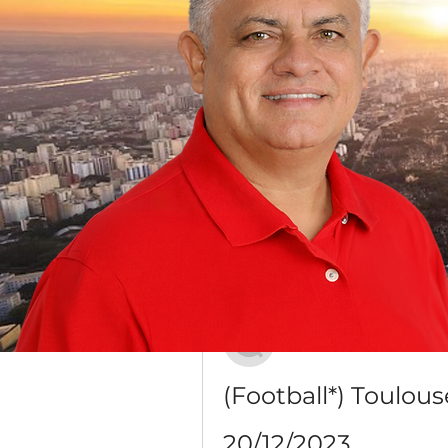
Grupo Dr. Jorge do Carmo
Público
·
16 membros
Discussão
Mídia
Voltar
Антон Лесик
20 de dezembro de 2023
(Football*) Toulous
20/12/2023