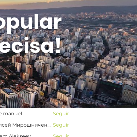
opular
ecisa!
Entrar
s
na Favorskaya
Seguir
se manuel
Seguir
Елисей Мирошниченко
Seguir
tem Alekseev
Seguir