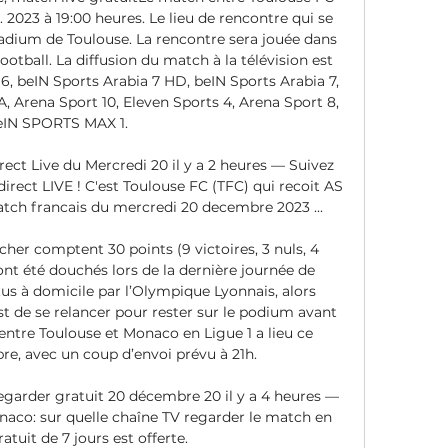
. 2023 à 19:00 heures. Le lieu de rencontre qui se 
adium de Toulouse. La rencontre sera jouée dans 
ootball. La diffusion du match à la télévision est 
6, beIN Sports Arabia 7 HD, beIN Sports Arabia 7, 
Arena Sport 10, Eleven Sports 4, Arena Sport 8, 
eIN SPORTS MAX 1. 

ct Live du Mercredi 20 il y a 2 heures — Suivez 
rect LIVE ! C'est Toulouse FC (TFC) qui recoit AS 
ch francais du mercredi 20 decembre 2023 ...

her comptent 30 points (9 victoires, 3 nuls, 4 
nt été douchés lors de la dernière journée de 
us à domicile par l’Olympique Lyonnais, alors 
est de se relancer pour rester sur le podium avant 
entre Toulouse et Monaco en Ligue 1 a lieu ce 
, avec un coup d’envoi prévu à 21h. 

garder gratuit 20 décembre 20 il y a 4 heures — 
naco: sur quelle chaîne TV regarder le match en 
atuit de 7 jours est offerte.
