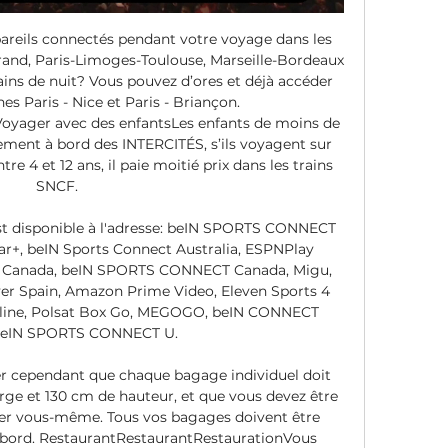
areils connectés pendant votre voyage dans les 
and, Paris-Limoges-Toulouse, Marseille-Bordeaux 
ains de nuit? Vous pouvez d’ores et déjà accéder 
nes Paris - Nice et Paris - Briançon. 
yager avec des enfantsLes enfants de moins de 
ment à bord des INTERCITÉS, s’ils voyagent sur 
re 4 et 12 ans, il paie moitié prix dans les trains 
SNCF. 

est disponible à l'adresse: beIN SPORTS CONNECT 
ar+, beIN Sports Connect Australia, ESPNPlay 
TV Canada, beIN SPORTS CONNECT Canada, Migu, 
yer Spain, Amazon Prime Video, Eleven Sports 4 
online, Polsat Box Go, MEGOGO, beIN CONNECT 
beIN SPORTS CONNECT U. 

ter cependant que chaque bagage individuel doit 
 et 130 cm de hauteur, et que vous devez être 
er vous-même. Tous vos bagages doivent être 
 bord. RestaurantRestaurantRestaurationVous 