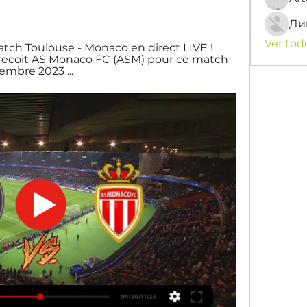
Ди
Ver tod
match Toulouse - Monaco en direct LIVE ! 
 recoit AS Monaco FC (ASM) pour ce match 
embre 2023 ...