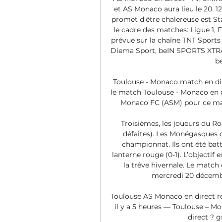
et AS Monaco aura lieu le 20. 12
promet d’être chalereuse est St
le cadre des matches: Ligue 1, F
prévue sur la chaîne TNT Sports 
Diema Sport, beIN SPORTS XTRA, 
b
Toulouse - Monaco match en dire
le match Toulouse - Monaco en di
Monaco FC (ASM) pour ce mat
Troisièmes, les joueurs du Roc
défaites). Les Monégasques o
championnat. Ils ont été batt
lanterne rouge (0-1). L’objectif 
la trêve hivernale. Le match 
mercredi 20 décembre
Toulouse AS Monaco en direct re
il y a 5 heures — Toulouse – Mo
direct ? gr