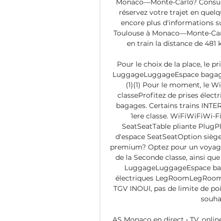
Monaco—Monte-Carlo? Consultez
réservez votre trajet en quelq
encore plus d'informations sur 
Toulouse à Monaco—Monte-Carlo
en train la distance de 48
Pour le choix de la place, le pr
LuggageLuggageEspace bagages
(1)(1) Pour le moment, le W
classeProfitez de prises électr
bagages. Certains trains INTER
1ere classe. WiFiWiFiWi-
SeatSeatTable pliante Plug
d'espace SeatSeatOption siège
premium? Optez pour un voyage e
de la Seconde classe, ainsi que
LuggageLuggageEspace baga
électriques LegRoomLegRoomP
TGV INOUI, pas de limite de p
souha
AS Monaco en direct • TV, onlin