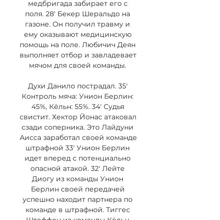
медбригада забирает его с 
поля. 28' Бекер Шеральдо на 
газоне. Он получил травму и 
ему оказывают медицинскую 
помощь на поле. Любичич Деян 
выполняет отбор и завладевает 
мячом для своей команды. 

Духи Данило пострадал. 35' 
Контроль мяча: Унион Берлин: 
45%, Кёльн: 55%. 34' Судья 
свистит. Хектор Йонас атаковал 
сзади соперника. Это Лайдуни 
Аисса заработал своей команде 
штрафной 33' Унион Берлин 
идет вперед с потенциально 
опасной атакой. 32' Лейте 
Диогу из команды Унион 
Берлин своей передачей 
успешно находит партнера по 
команде в штрафной. Тиггес 