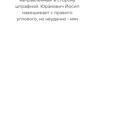
направленный в сторону 
штрафной. Юранович Йосип 
навешивает с правого 
углового, но неудачно - мяч 
уходит за предел поля. 40' 
Кайнц Флориан ослабляет 
давление, выбив мяч. Контроль 
мяча: Унион Берлин: 47%, Кёльн: 
53%. 39' Унион Берлин начинает 
контратаку Тиггес Штеффен 
пробует нанести удар издали, 
но Фредерик Реннов держит 
все под контролем 38' Шабо 
Юлиан ослабляет давление, 
выбив мяч. 37' Шабо Юлиан из 
команды Кёльн перехватывает 
навес, направленный в сторону 
штрафной. 36' Тиггес Штеффен 
из команды Кёльн опасно и 
грубо сыграл. 

Унион Берлин - Кельн: онлайн-