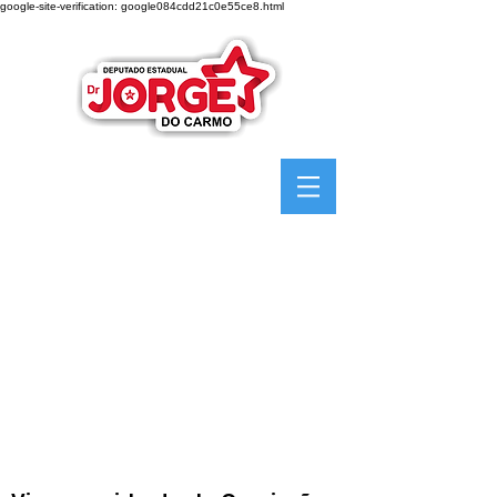
google-site-verification: google084cdd21c0e55ce8.html