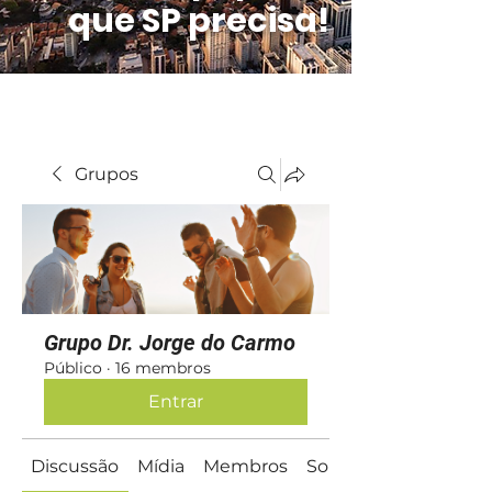
que SP precisa!
Grupos
Grupo Dr. Jorge do Carmo
Público
·
16 membros
Entrar
Discussão
Mídia
Membros
Sobre