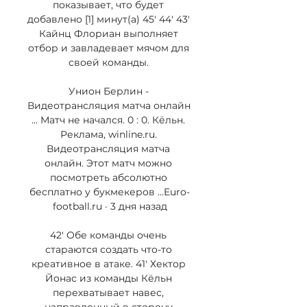
показывает, что будет 
добавлено [1] минут(а) 45' 44' 43' 
Кайнц Флориан выполняет 
отбор и завладевает мячом для 
своей команды. 

Унион Берлин - 
Видеотрансляция матча онлайн 
... Матч не начался. 0 : 0. Кёльн. 
Реклама, winline.ru. 
Видеотрансляция матча 
онлайн. Этот матч можно 
посмотреть абсолютно 
бесплатно у букмекеров ...Euro-
football.ru · 3 дня назад

42' Обе команды очень 
стараются создать что-то 
креативное в атаке. 41' Хектор 
Йонас из команды Кёльн 
перехватывает навес, 