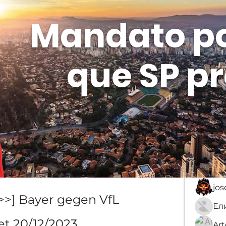
Mandato p
que SP pr
Membros
Sobre
membro
An
jo
] Bayer gegen VfL 
t 20/12/2023
Ar