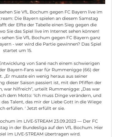
 sehen Sie VfL Bochum gegen FC Bayern live im 
tream: Die Bayern spielen an diesem Samstag 
t der Elfte der Tabelle einen Sieg gegen die 
o Sie das Spiel live im Internet sehen können! 
o sehen Sie VfL Bochum gegen FC Bayern ganz 
rn - wer wird die Partie gewinnen? Das Spiel 
startet um 15. 

 Entwicklung von Sané nach einem schwierigen 
 der Bayern-Fans war für Rummenigge (66) der 
. „Er musste ein wenig heraus aus seiner 
 dieser Saison passiert ist, mit den Pfiffen der 
n, war hilfreich“, urteilt Rummenigge: „Das war 
ach dem Motto: 'Ich muss Dinge verändern, und 
das Talent, das mir der Liebe Gott in die Wiege 
 erfüllen. ' Jetzt erfüllt er sie. 

Bochum im LIVE-STREAM 23.09.2023 — Der FC 
ag in der Bundesliga auf den VfL Bochum. Hier 
Spiel im LIVE-STREAM übertragen wird.
