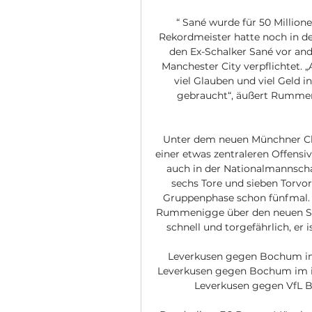
“ Sané wurde für 50 Million
Rekordmeister hatte noch in d
den Ex-Schalker Sané vor and
Manchester City verpflichtet. „
viel Glauben und viel Geld in 
gebraucht“, äußert Rummen
Unter dem neuen Münchner Che
einer etwas zentraleren Offensi
auch in der Nationalmannschaf
sechs Tore und sieben Torvor
Gruppenphase schon fünfmal. „D
Rummenigge über den neuen Sané:
schnell und torgefährlich, er i
Leverkusen gegen Bochum im 
Leverkusen gegen Bochum im int
Leverkusen gegen VfL Bo