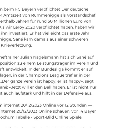
en beim FC Bayern verpflichtet Der deutsche 
er Amtszeit von Rummenigge als Vorstandschef 
erthalb Jahren für rund 50 Millionen Euro von 
Als wir Leroy 2020 verpflichtet haben, haben wir 
ihn investiert. Er hat vielleicht das erste Jahr 
igge. Sané kam damals aus einer schweren 
Knieverletzung. 

ftrainer Julian Nagelsmann hat sich Sané auf 
vposition zu einem Leistungsträger im Verein und 
t entwickelt. In der Bundesliga kommt er auf 
lagen, in der Champions League traf er in der 
er ganze Verein ist happy, er ist happy», sagt 
 «Jetzt will er den Ball haben. Er ist nicht nur 
st auch laufstark und hilft in der Defensive aus. 

internet 20/12/2023 Online vor 12 Stunden — 
ernet 20/12/2023 Online schauen. vor 14 Bayer 
chum Tabelle - Sport-Bild Online Spiele.
