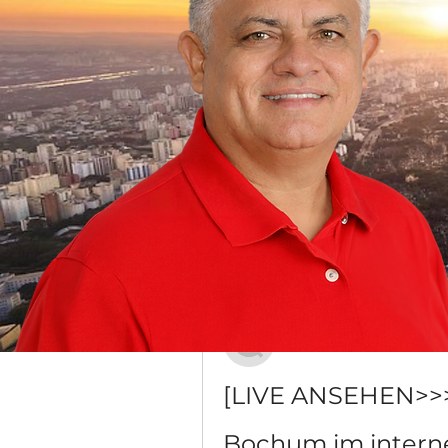
Grupo Dr. Jorge do Carmo
Público
·
16 membros
Discussão
Mídia
Voltar
Антон Юдин
20 de dezembro de 2023
[LIVE ANSEHEN>>>>
Bochum im interne