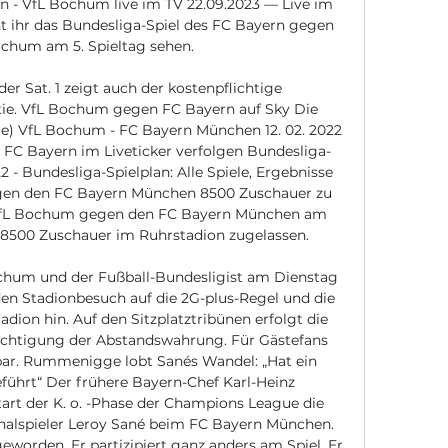
 - VfL Bochum live im TV 22.09.2023 — Live im 
 ihr das Bundesliga-Spiel des FC Bayern gegen 
chum am 5. Spieltag sehen.

r Sat. 1 zeigt auch der kostenpflichtige 
tie. VfL Bochum gegen FC Bayern auf Sky Die 
ge) VfL Bochum - FC Bayern München 12. 02. 2022 
 FC Bayern im Liveticker verfolgen Bundesliga-
2 - Bundesliga-Spielplan: Alle Spiele, Ergebnisse 
en den FC Bayern München 8500 Zuschauer zu 
 VfL Bochum gegen den FC Bayern München am 
00 Zuschauer im Ruhrstadion zugelassen. 

chum und der Fußball-Bundesligist am Dienstag 
den Stadionbesuch auf die 2G-plus-Regel und die 
ion hin. Auf den Sitzplatztribünen erfolgt die 
ichtigung der Abstandswahrung. Für Gästefans 
bar. Rummenigge lobt Sanés Wandel: „Hat ein 
hrt“ Der frühere Bayern-Chef Karl-Heinz 
t der K. o. -Phase der Champions League die 
nalspieler Leroy Sané beim FC Bayern München. 
geworden. Er partizipiert ganz anders am Spiel. Er 