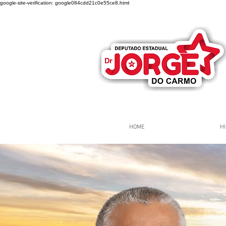
google-site-verification: google084cdd21c0e55ce8.html
HOME
HI
Página Inicial
Grupos
Gr