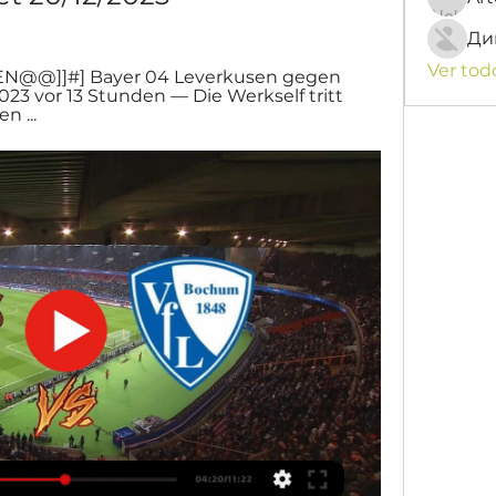
Ди
Ver tod
EN@@]]#] Bayer 04 Leverkusen gegen 
23 vor 13 Stunden — Die Werkself tritt 
n ...