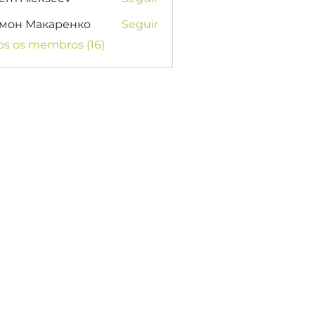
мон Макаренко
Seguir
os os membros (16)