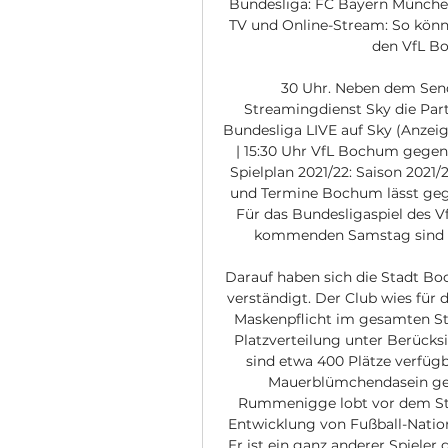
Bundesliga: FC Bayern München
TV und Online-Stream: So könnt
den VfL Bo
30 Uhr. Neben dem Sende
Streamingdienst Sky die Par
Bundesliga LIVE auf Sky (Anzei
| 15:30 Uhr VfL Bochum gegen
Spielplan 2021/22: Saison 2021/2
und Termine Bochum lässt geg
Für das Bundesligaspiel des
kommenden Samstag sind 85
Darauf haben sich die Stadt Bo
verständigt. Der Club wies für 
Maskenpflicht im gesamten Stad
Platzverteilung unter Berücks
sind etwa 400 Plätze verfüg
Mauerblümchendasein gefü
Rummenigge lobt vor dem Star
Entwicklung von Fußball-Natio
„Er ist ein ganz anderer Spieler 