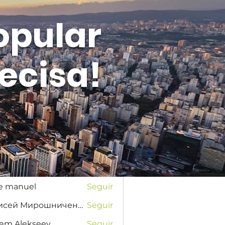
opular
ecisa!
Entrar
s
na Favorskaya
Seguir
se manuel
Seguir
Елисей Мирошниченко
Seguir
tem Alekseev
Seguir