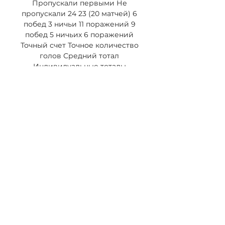
Пропускали первыми Не 
пропускали 24 23 (20 матчей) 6 
побед 3 ничьи 11 поражений 9 
побед 5 ничьих 6 поражений 
Точный счет Точное количество 
голов Средний тотал 
Индивидуальные тоталы 
Второй тайм 101' Вот и все! 
Рефери свистит финальный 
свисток 100' Контроль мяча: 
Сельта: 74%, Хетафе: 26%. 
Старфельт Карл из команды 
Сельта заходит слишком 
далеко, он валит Латаса Хуан. 

63' Сория Давид взял и забрал 
мяч на выходе 62' Иглесиас 
Хуан из команды Хетафе 
перехватывает навес, 
направленный в сторону 
штрафной. 61' Сегодняшная 
посещаемость составляет 17953 