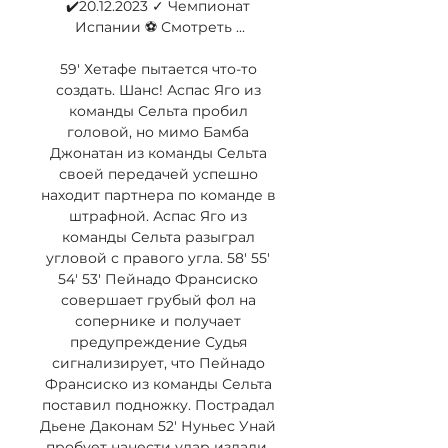
✔️20.12.2023 ✓ Чемпионат 
Испании ⚽ Смотреть ...

59' Хетафе пытается что-то 
создать. Шанс! Аспас Яго из 
команды Сельта пробил 
головой, но мимо Бамба 
Джонатан из команды Сельта 
своей передачей успешно 
находит партнера по команде в 
штрафной. Аспас Яго из 
команды Сельта разыграл 
угловой с правого угла. 58' 55' 
54' 53' Пейнадо Франсиско 
совершает грубый фол на 
сопернике и получает 
предупреждение Судья 
сигнализирует, что Пейнадо 
Франсиско из команды Сельта 
поставил подножку. Пострадал 
Дьене Даконам 52' Нуньес Унай 
пробует нанести удар издали, 