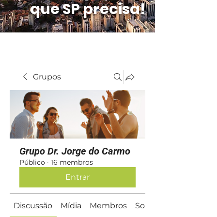
que SP precisa!
Grupos
Grupo Dr. Jorge do Carmo
Público
·
16 membros
Entrar
Discussão
Mídia
Membros
Sobre