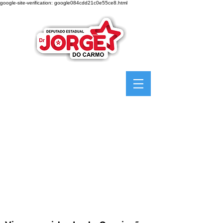
google-site-verification: google084cdd21c0e55ce8.html