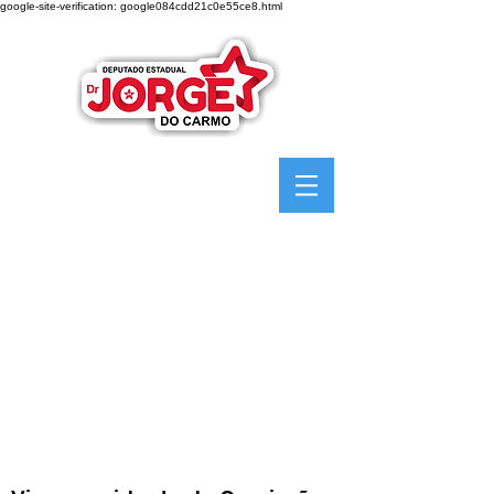
google-site-verification: google084cdd21c0e55ce8.html