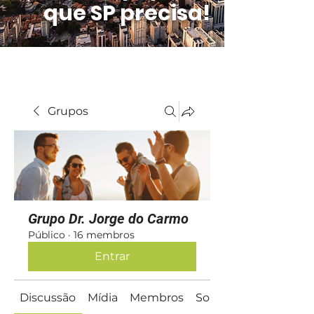
que SP precisa!
Grupos
Grupo Dr. Jorge do Carmo
Público
·
16 membros
Entrar
Discussão
Mídia
Membros
Sobre