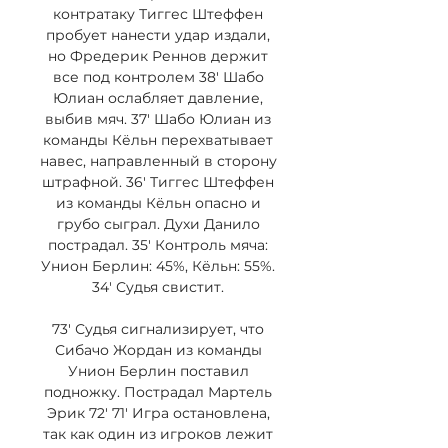
контратаку Тиггес Штеффен 
пробует нанести удар издали, 
но Фредерик Реннов держит 
все под контролем 38' Шабо 
Юлиан ослабляет давление, 
выбив мяч. 37' Шабо Юлиан из 
команды Кёльн перехватывает 
навес, направленный в сторону 
штрафной. 36' Тиггес Штеффен 
из команды Кёльн опасно и 
грубо сыграл. Духи Данило 
пострадал. 35' Контроль мяча: 
Унион Берлин: 45%, Кёльн: 55%. 
34' Судья свистит. 

73' Судья сигнализирует, что 
Сибачо Жордан из команды 
Унион Берлин поставил 
подножку. Пострадал Мартель 
Эрик 72' 71' Игра остановлена, 
так как один из игроков лежит 