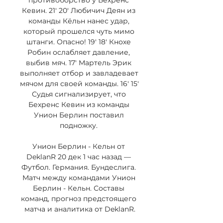
противоборство у Бехренс 
Кевин. 21' 20' Любичич Деян из 
команды Кёльн нанес удар, 
который прошелся чуть мимо 
штанги. Опасно! 19' 18' Кнохе 
Робин ослабляет давление, 
выбив мяч. 17' Мартель Эрик 
выполняет отбор и завладевает 
мячом для своей команды. 16' 15' 
Судья сигнализирует, что 
Бехренс Кевин из команды 
Унион Берлин поставил 
подножку. 

Унион Берлин - Кельн от 
DeklanR 20 дек 1 час назад — 
Футбол. Германия. Бундеслига. 
Матч между командами Унион 
Берлин - Кельн. Составы 
команд, прогноз предстоящего 
матча и аналитика от DeklanR.
