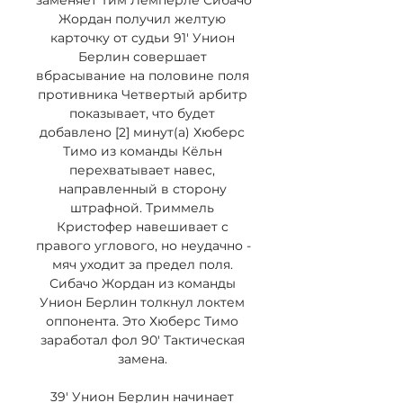
заменяет Тим Лемперле Сибачо 
Жордан получил желтую 
карточку от судьи 91' Унион 
Берлин совершает 
вбрасывание на половине поля 
противника Четвертый арбитр 
показывает, что будет 
добавлено [2] минут(а) Хюберс 
Тимо из команды Кёльн 
перехватывает навес, 
направленный в сторону 
штрафной. Триммель 
Кристофер навешивает с 
правого углового, но неудачно - 
мяч уходит за предел поля. 
Сибачо Жордан из команды 
Унион Берлин толкнул локтем 
оппонента. Это Хюберс Тимо 
заработал фол 90' Тактическая 
замена. 

39' Унион Берлин начинает 