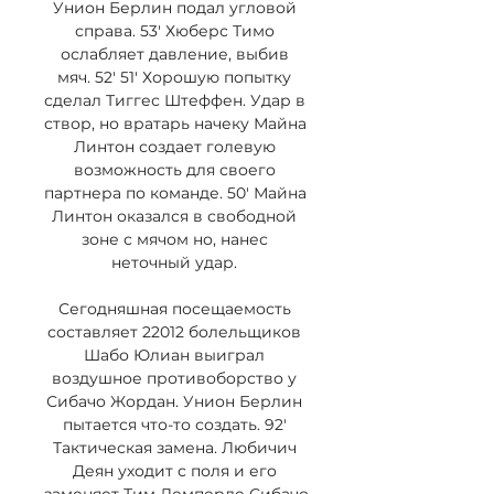
Унион Берлин подал угловой 
справа. 53' Хюберс Тимо 
ослабляет давление, выбив 
мяч. 52' 51' Хорошую попытку 
сделал Тиггес Штеффен. Удар в 
створ, но вратарь начеку Майна 
Линтон создает голевую 
возможность для своего 
партнера по команде. 50' Майна 
Линтон оказался в свободной 
зоне с мячом но, нанес 
неточный удар. 

Сегодняшная посещаемость 
составляет 22012 болельщиков 
Шабо Юлиан выиграл 
воздушное противоборство у 
Сибачо Жордан. Унион Берлин 
пытается что-то создать. 92' 
Тактическая замена. Любичич 
Деян уходит с поля и его 