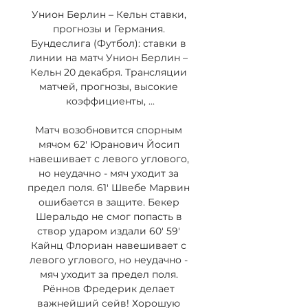
Унион Берлин – Кельн ставки, 
прогнозы и Германия. 
Бундеслига (Футбол): ставки в 
линии на матч Унион Берлин – 
Кельн 20 декабря. Трансляции 
матчей, прогнозы, высокие 
коэффициенты, ...

Матч возобновится спорным 
мячом 62' Юранович Йосип 
навешивает с левого углового, 
но неудачно - мяч уходит за 
предел поля. 61' Швебе Марвин 
ошибается в защите. Бекер 
Шеральдо не смог попасть в 
створ ударом издали 60' 59' 
Кайнц Флориан навешивает с 
левого углового, но неудачно - 
мяч уходит за предел поля. 
Рённов Фредерик делает 
важнейший сейв! Хорошую 