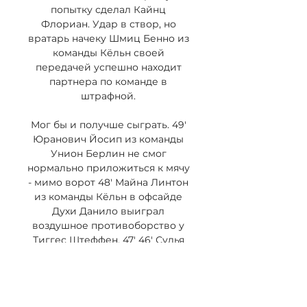
попытку сделал Кайнц 
Флориан. Удар в створ, но 
вратарь начеку Шмиц Бенно из 
команды Кёльн своей 
передачей успешно находит 
партнера по команде в 
штрафной. 

Мог бы и получше сыграть. 49' 
Юранович Йосип из команды 
Унион Берлин не смог 
нормально приложиться к мячу 
- мимо ворот 48' Майна Линтон 
из команды Кёльн в офсайде 
Духи Данило выиграл 
воздушное противоборство у 
Тиггес Штеффен. 47' 46' Судья 
сигнализирует, что Мартель 
Эрик из команды Кёльн 
поставил подножку. Пострадал 
Хаберер Яник Бехренс Кевин 