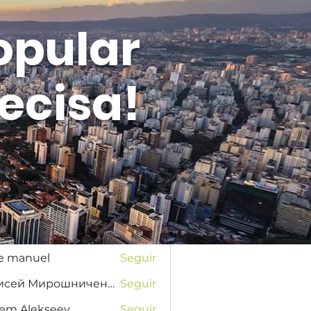
opular
ecisa!
Entrar
s
na Favorskaya
Seguir
se manuel
Seguir
Елисей Мирошниченко
Seguir
tem Alekseev
Seguir