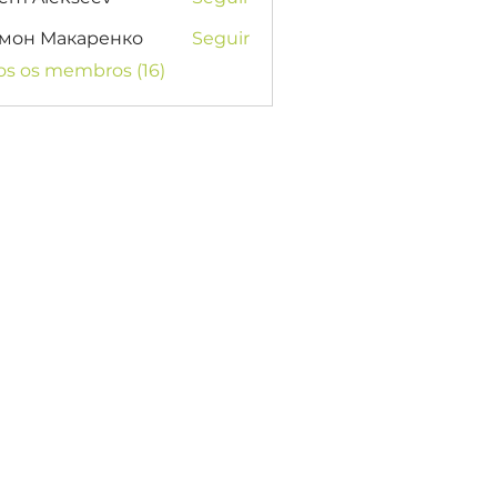
мон Макаренко
Seguir
os os membros (16)