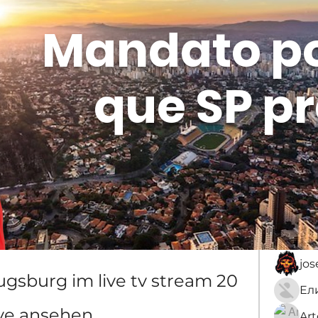
Mandato p
que SP pr
Membros
Sobre
membro
An
jo
gsburg im live tv stream 20 
ve ansehen
Ar