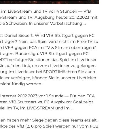
 im Live-Stream und TV vor 4 Stunden — VfB 
-Stream und TV: Augsburg heute, 20.12.2023 mit 
Schwaben. In unserer Vorbetrachtung ...

ist Daniel Siebert. Wird VfB Stuttgart gegen FC 
ragen? Nein, das Spiel wird nicht im Free-TV zu 
wird VFB gegen FCA im TV & Stream übertragen? 
rtragen. Bundesliga: VfB Stuttgart gegen FC 
RT1 verfolgenSie können das Spiel im Liveticker 
ie auf den Link, um zum Liveticker zu gelangen: 
urg im Liveticker bei SPORT1Möchten Sie auch 
cker verfolgen, können Sie in unserer Liveticker-
sicht fündig werden. 

nternet 20.12.2023 vor 1 Stunde — Für den FCA 
ter. VfB Stuttgart vs. FC Augsburg: Goal zeigt 
piel im TV, im LIVE-STREAM und im ...

en haben mehr Siege gegen diese Teams erzielt. 
kte des VfB (2. 6 pro Spiel) werden nur vom FCB 