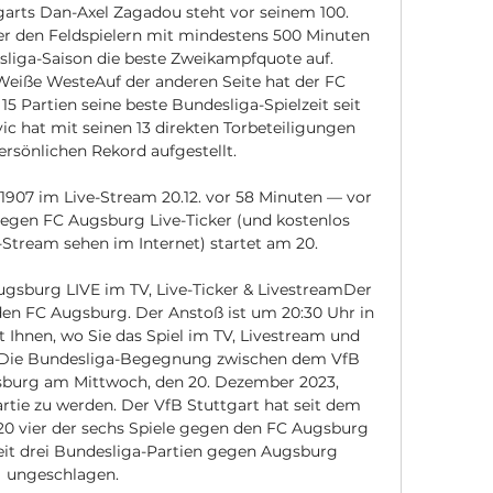
arts Dan-Axel Zagadou steht vor seinem 100. 
er den Feldspielern mit mindestens 500 Minuten 
esliga-Saison die beste Zweikampfquote auf. 
iße WesteAuf der anderen Seite hat der FC 
5 Partien seine beste Bundesliga-Spielzeit seit 
c hat mit seinen 13 direkten Torbeteiligungen 
rsönlichen Rekord aufgestellt. 

907 im Live-Stream 20.12. vor 58 Minuten — vor 
egen FC Augsburg Live-Ticker (und kostenlos 
Stream sehen im Internet) startet am 20.

ugsburg LIVE im TV, Live-Ticker & LivestreamDer 
en FC Augsburg. Der Anstoß ist um 20:30 Uhr in 
 Ihnen, wo Sie das Spiel im TV, Livestream und 
. Die Bundesliga-Begegnung zwischen dem VfB 
burg am Mittwoch, den 20. Dezember 2023, 
artie zu werden. Der VfB Stuttgart hat seit dem 
20 vier der sechs Spiele gegen den FC Augsburg 
eit drei Bundesliga-Partien gegen Augsburg 
ungeschlagen. 
