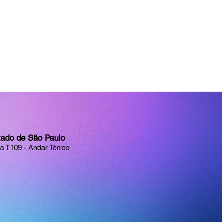
tado de São Paulo
la T109 - Andar Térreo