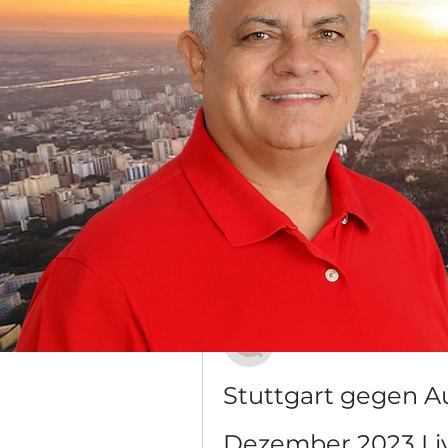
Grupo Dr. Jorge do Carmo
Público
·
16 membros
Discussão
Mídia
Voltar
Антон Харитонов
20 de dezembro de 2023
Stuttgart gegen Au
Dezember 2023 Li