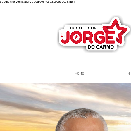
google-site-verification: google084cdd21c0e55ce8.html
HOME
HI
Página Inicial
Grupos
Gr