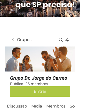
que SP precisa!
Grupos
Grupo Dr. Jorge do Carmo
Público
·
16 membros
Entrar
Discussão
Mídia
Membros
Sobre