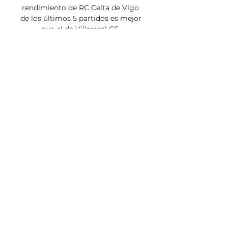
rendimiento de RC Celta de Vigo 
de los últimos 5 partidos es mejor 
que el de Villarreal CF. 

RC Celta de Vigo no ha marcado 
en 3 de sus últimos 8 encuentros 
como visitante en LaLiga esta 
temporada. Récord como 
visitante de RC Celta de Vigo esta 
temporada: 1 victorias, 3 empates, 
4 derrotas. Gerard Moreno es el 
máximo goleador de Villarreal CF 
con 8 goles. Jorgen Strand Larsen 
ha marcado 5 veces para RC Celta 
de Vigo. Alex Baena ha dado el 
mayor número de asistencias 
para Villarreal CF con 5. Iago 
Aspas es el mayor asistidor de RC 
Celta de Vigo (4). Hace un año, 
Villarreal CF estaba en la posición 
6 de la clasificación con 27 