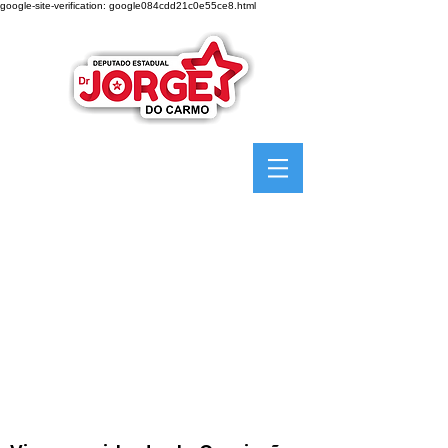
google-site-verification: google084cdd21c0e55ce8.html