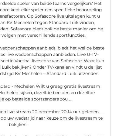
ordeelde speler van beide teams vergelijken? Het 
ore kent elke speler een specifieke beoordeling 
ensfactoren. Op Sofascore live uitslagen kunt u 
van KV Mechelen tegen Standard Luik vinden, 
den. Sofascore biedt ook de beste manier om de 
e volgen met verschillende sportfuncties. 

weddenschappen aanbiedt, biedt het wel de beste 
ites live weddenschappen aanbieden. Live U-TV-
e sectie Voetbal livescore van Sofascore. Waar kun 
Luik bekijken? Onder TV-kanalen vindt u de lijst 
edstrijd KV Mechelen – Standard Luik uitzenden. 

dard - Mechelen Wilt u graag gratis livestream 
echelen kijken, dezelfde beelden en dezelfde 
e op betaalde sportzenders zou ...

ken live stream 20 december 20 14 uur geleden — 
 op uw wedstrijd naar keuze om de livestream te 
bekijken.
