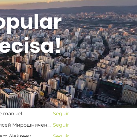
opular
ecisa!
Entrar
s
na Favorskaya
Seguir
se manuel
Seguir
Елисей Мирошниченко
Seguir
tem Alekseev
Seguir