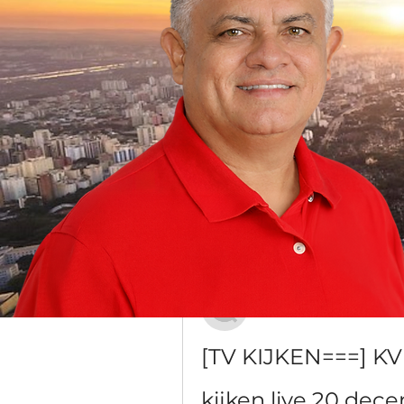
Grupo Dr. Jorge do Carmo
Público
·
16 membros
Discussão
Mídia
Voltar
Антон Харитонов
20 de dezembro de 2023
[TV KIJKEN===] KV
kijken live 20 dec