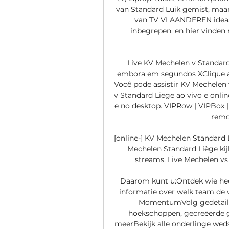
van Standard Luik gemist, maar
van TV VLAANDEREN ideaal
inbegrepen, en hier vinden 
Live KV Mechelen v Standard
embora em segundos XClique aqu
Você pode assistir KV Mechelen 
v Standard Liege ao vivo e onlin
e no desktop. VIPRow | VIPBox | 
remoç
[online-] KV Mechelen Standard L
Mechelen Standard Liège kijk
streams, Live Mechelen vs S
Daarom kunt u:Ontdek wie heef
informatie over welk team de 
MomentumVolg gedetaillee
hoekschoppen, gecreëerde gr
meerBekijk alle onderlinge weds