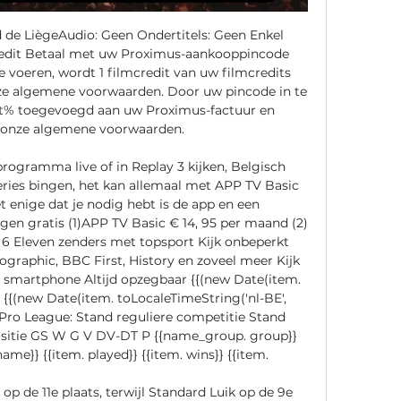
 de LiègeAudio: Geen Ondertitels: Geen Enkel 
redit Betaal met uw Proximus-aankooppincode 
voeren, wordt 1 filmcredit van uw filmcredits 
ze algemene voorwaarden. Door uw pincode in te 
t% toegevoegd aan uw Proximus-factuur en 
 onze algemene voorwaarden. 

rogramma live of in Replay 3 kijken, Belgisch 
series bingen, het kan allemaal met APP TV Basic 
nige dat je nodig hebt is de app en een 
gen gratis (1)APP TV Basic € 14, 95 per maand (2) 
 6 Eleven zenders met topsport Kijk onbeperkt 
graphic, BBC First, History en zoveel meer Kijk 
en smartphone Altijd opzegbaar {{(new Date(item. 
 {{(new Date(item. toLocaleTimeString('nl-BE', 
r Pro League: Stand reguliere competitie Stand 
sitie GS W G V DV-DT P {{name_group. group}} 
name}} {{item. played}} {{item. wins}} {{item. 

 de 11e plaats, terwijl Standard Luik op de 9e 