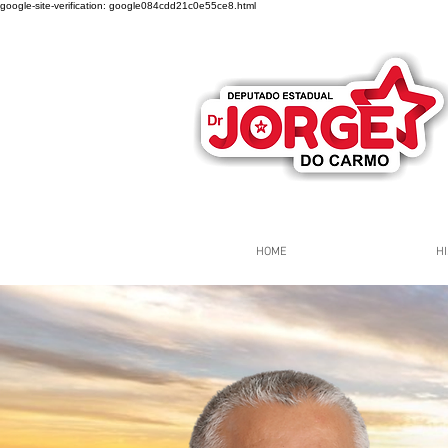
google-site-verification: google084cdd21c0e55ce8.html
HOME
HI
Página Inicial
Grupos
Gr