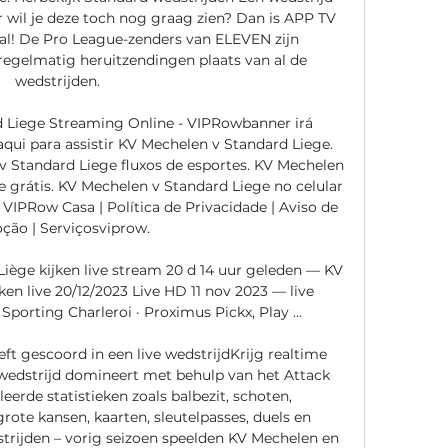
 wil je deze toch nog graag zien? Dan is APP TV 
! De Pro League-zenders van ELEVEN zijn 
regelmatig heruitzendingen plaats van al de 
wedstrijden. 

 Liege Streaming Online - VIPRowbanner irá 
i para assistir KV Mechelen v Standard Liege. 
v Standard Liege fluxos de esportes. KV Mechelen 
e grátis. KV Mechelen v Standard Liege no celular 
VIPRow Casa | Política de Privacidade | Aviso de 
ão | Serviçosviprow. 

iège kijken live stream 20 d 14 uur geleden — KV 
en live 20/12/2023 Live HD 11 nov 2023 — live 
porting Charleroi · Proximus Pickx, Play ...

t gescoord in een live wedstrijdKrijg realtime 
wedstrijd domineert met behulp van het Attack 
rde statistieken zoals balbezit, schoten, 
ote kansen, kaarten, sleutelpasses, duels en 
trijden – vorig seizoen speelden KV Mechelen en 