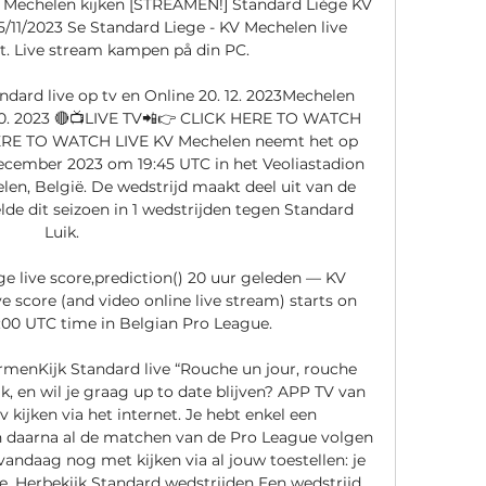
Mechelen kijken [STREAMEN!] Standard Liège KV 
/11/2023 Se Standard Liege - KV Mechelen live 
t. Live stream kampen på din PC.

dard live op tv en Online 20. 12. 2023Mechelen 
 20. 2023 🔴📺LIVE TV📲👉 CLICK HERE TO WATCH 
ERE TO WATCH LIVE KV Mechelen neemt het op 
ecember 2023 om 19:45 UTC in het Veoliastadion 
en, België. De wedstrijd maakt deel uit van de 
de dit seizoen in 1 wedstrijden tegen Standard 
Luik. 

e live score,prediction() 20 uur geleden — KV 
 score (and video online live stream) starts on 
0:00 UTC time in Belgian Pro League.

ermenKijk Standard live “Rouche un jour, rouche 
k, en wil je graag up to date blijven? APP TV van 
kijken via het internet. Je hebt enkel een 
n daarna al de matchen van de Pro League volgen 
andaag nog met kijken via al jouw toestellen: je 
e. Herbekijk Standard wedstrijden Een wedstrijd 