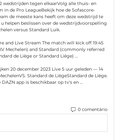
 wedstrijden tegen elkaarVolg alle thuis- en 
am in de Pro LeagueBekijk hoe de Sofascore-
am de meeste kans heeft om deze wedstrijd te 
u helpen beslissen over de wedstrijdvoorspelling 
elen versus Standard Luik. 

e and Live Stream The match will kick off 19:45 
KV Mechelen) and Standard (commonly referred 
andard de Liège or Standard Liège) ...

jken 20 december 2023 Live 5 uur geleden — 14 
chelenVS. Standard de LiègeStandard de Liège. 
DAZN app is beschikbaar op tv's en ...
0 comentário