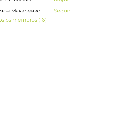
мон Макаренко
Seguir
os os membros (16)