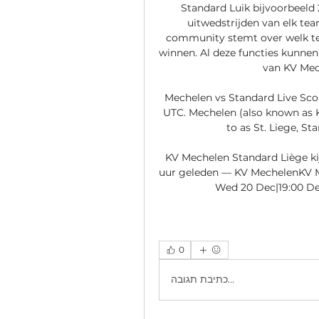
Standard Luik bijvoorbeeld 2
uitwedstrijden van elk te
community stemt over welk te
winnen. Al deze functies kunnen 
van KV Mech
Mechelen vs Standard Live Scor
UTC. Mechelen (also known as 
to as St. Liege, St
KV Mechelen Standard Liège ki
uur geleden — KV MechelenKV Me
Wed 20 Dec|19:00 De 
0
כתיבת תגובה...