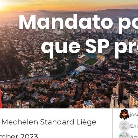
Mandato p
que SP pr
Membros
Sobre
membro
An
jo
 Mechelen Standard Liège 
ember 2023
Ar