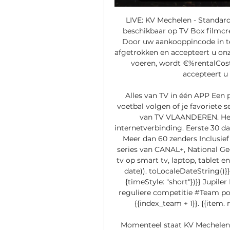
LIVE: KV Mechelen - Standard
beschikbaar op TV Box filmc
Door uw aankooppincode in te 
afgetrokken en accepteert u on
voeren, wordt €%rentalCos
accepteert u
Alles van TV in één APP Een p
voetbal volgen of je favoriete 
van TV VLAANDEREN. Het e
internetverbinding. Eerste 30 da
Meer dan 60 zenders Inclusief
series van CANAL+, National Geo
tv op smart tv, laptop, tablet 
date)). toLocaleDateString()}}
{timeStyle: "short"})}} Jupile
reguliere competitie #Team po
{{index_team + 1}}. {{item. 
Momenteel staat KV Mechelen op