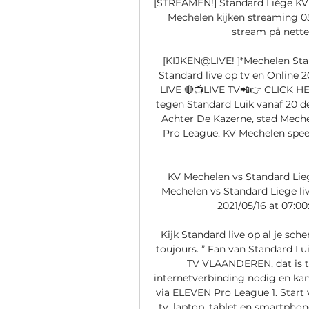
[STREAMEN!] Standard Liège KV 
Mechelen kijken streaming 05
stream på nette
[KIJKEN@LIVE! ]*Mechelen Stan
Standard live op tv en Online
LIVE 🔴📺LIVE TV📲👉 CLICK H
tegen Standard Luik vanaf 20 d
Achter De Kazerne, stad Mechel
Pro League. KV Mechelen speel
KV Mechelen vs Standard Lieg
Mechelen vs Standard Liege live
2021/05/16 at 07:0
Kijk Standard live op al je sch
toujours. ” Fan van Standard Lui
TV VLAANDEREN, dat is tv 
internetverbinding nodig en ka
via ELEVEN Pro League 1. Start v
tv, laptop, tablet en smartphon