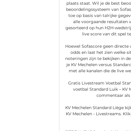
plaats staat. Wil je de best beo
beoordelingssysteem van Sofasc
toe op basis van talrijke gegev
alle voorgaande resultaten 
gesorteerd op hun H2H-wedstrij
live score van dit spel t
Hoewel Sofascore geen directe 
odds en laat het zien welke s
noteringen zijn te bekijken in d
je KV Mechelen versus Standard 
met alle kanalen die de live w
Gratis Livestream Voetbal Stan
voetbal Standard Luik – KV M
commentaar als j
KV Mechelen Standard Liège kij
KV Mechelen - Livestreams. Klik