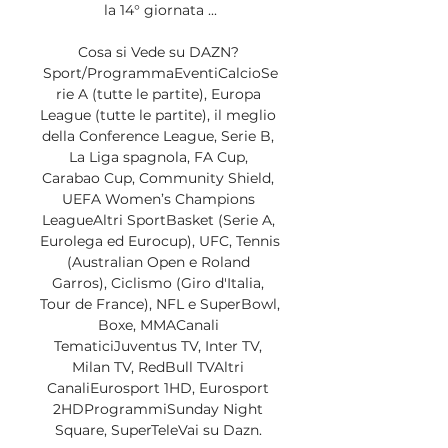
la 14° giornata ...

Cosa si Vede su DAZN? 
Sport/ProgrammaEventiCalcioSe
rie A (tutte le partite), Europa 
League (tutte le partite), il meglio 
della Conference League, Serie B, 
La Liga spagnola, FA Cup, 
Carabao Cup, Community Shield, 
UEFA Women’s Champions 
LeagueAltri SportBasket (Serie A, 
Eurolega ed Eurocup), UFC, Tennis 
(Australian Open e Roland 
Garros), Ciclismo (Giro d'Italia, 
Tour de France), NFL e SuperBowl, 
Boxe, MMACanali 
TematiciJuventus TV, Inter TV, 
Milan TV, RedBull TVAltri 
CanaliEurosport 1HD, Eurosport 
2HDProgrammiSunday Night 
Square, SuperTeleVai su Dazn. 
