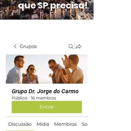
que SP precisa!
Grupos
Grupo Dr. Jorge do Carmo
Público
·
16 membros
Entrar
Discussão
Mídia
Membros
Sobre