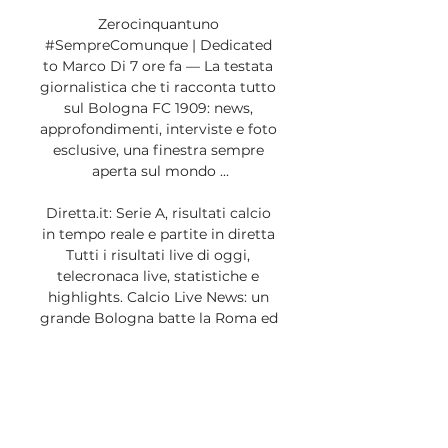
Zerocinquantuno 
#SempreComunque | Dedicated 
to Marco Di 7 ore fa — La testata 
giornalistica che ti racconta tutto 
sul Bologna FC 1909: news, 
approfondimenti, interviste e foto 
esclusive, una finestra sempre 
aperta sul mondo ...

Diretta.it: Serie A, risultati calcio 
in tempo reale e partite in diretta 
Tutti i risultati live di oggi, 
telecronaca live, statistiche e 
highlights. Calcio Live News: un 
grande Bologna batte la Roma ed 
è quarto, vincono Inter ...

Oggi US Salernitana Bologna 
1909 diretta 10 dicembre 2023 
Oggi US Salernitana Bologna 
1909 diretta 10 dicembre 2023 