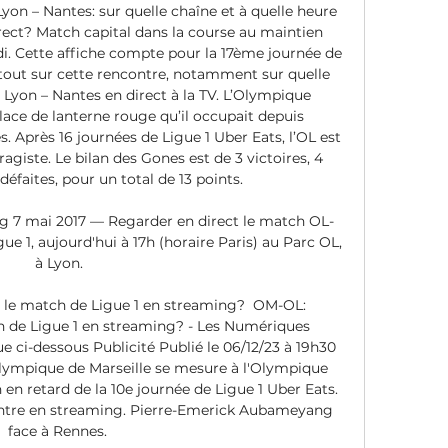
yon – Nantes: sur quelle chaîne et à quelle heure 
rect? Match capital dans la course au maintien 
i. Cette affiche compte pour la 17ème journée de 
 tout sur cette rencontre, notamment sur quelle 
 Lyon – Nantes en direct à la TV. L’Olympique 
place de lanterne rouge qu’il occupait depuis 
Après 16 journées de Ligue 1 Uber Eats, l’OL est 
agiste. Le bilan des Gones est de 3 victoires, 4 
défaites, pour un total de 13 points. 

g 7 mai 2017 — Regarder en direct le match OL-
e 1, aujourd'hui à 17h (horaire Paris) au Parc OL, 
à Lyon.

e match de Ligue 1 en streaming? ﻿ OM-OL: 
de Ligue 1 en streaming? - Les Numériques 
e ci-dessous Publicité Publié le 06/12/23 à 19h30 
lympique de Marseille se mesure à l'Olympique 
en retard de la 10e journée de Ligue 1 Uber Eats. 
ntre en streaming. Pierre-Emerick Aubameyang 
face à Rennes. 
