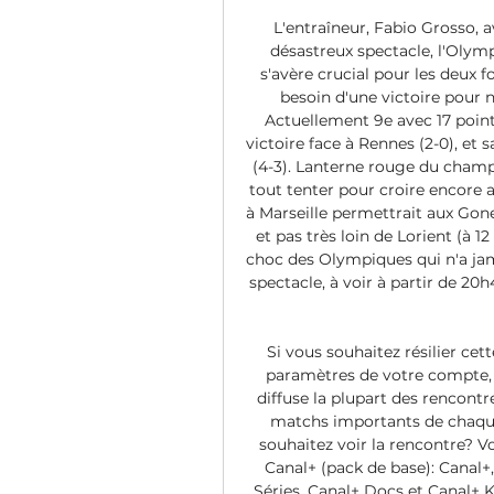
L'entraîneur, Fabio Grosso, 
désastreux spectacle, l'Olymp
s'avère crucial pour les deux f
besoin d'une victoire pour n
Actuellement 9e avec 17 points
victoire face à Rennes (2-0), et 
(4-3). Lanterne rouge du champi
tout tenter pour croire encore a
à Marseille permettrait aux Gone
et pas très loin de Lorient (à 1
choc des Olympiques qui n'a jam
spectacle, à voir à partir de 2
Si vous souhaitez résilier cet
paramètres de votre compte, 
diffuse la plupart des rencontr
matchs importants de chaque 
souhaitez voir la rencontre? Vo
Canal+ (pack de base): Canal+
Séries, Canal+ Docs et Canal+ K