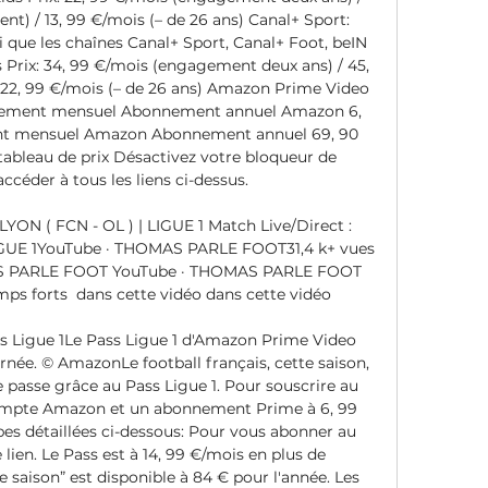
t) / 13, 99 €/mois (– de 26 ans) Canal+ Sport: 
si que les chaînes Canal+ Sport, Canal+ Foot, beIN 
 Prix: 34, 99 €/mois (engagement deux ans) / 45, 
22, 99 €/mois (– de 26 ans) Amazon Prime Video 
nement mensuel Abonnement annuel Amazon 6, 
 mensuel Amazon Abonnement annuel 69, 90 
bleau de prix Désactivez votre bloqueur de 
ccéder à tous les liens ci-dessus. 

YON ( FCN - OL ) | LIGUE 1 Match Live/Direct : 
IGUE 1YouTube · THOMAS PARLE FOOT31,4 k+ vues  
OMAS PARLE FOOT YouTube · THOMAS PARLE FOOT 
emps forts  dans cette vidéo dans cette vidéo

 Ligue 1Le Pass Ligue 1 d'Amazon Prime Video 
née. © AmazonLe football français, cette saison, 
 passe grâce au Pass Ligue 1. Pour souscrire au 
 compte Amazon et un abonnement Prime à 6, 99 
pes détaillées ci-dessous: Pour vous abonner au 
 lien. Le Pass est à 14, 99 €/mois en plus de 
saison” est disponible à 84 € pour l'année. Les 