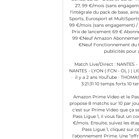
27, 99 €/mois (sans engagemen
l'intégrale du pack de base, ain
Sports, Eurosport et MultiSports
99 €/mois (sans engagement) / 
Prix de lancement 69 € Abon
99 €Neuf Amazon Abonnement
€Neuf Fonctionnement du ta
publicités pour a
Match Live/Direct : NANTES - L
NANTES - LYON ( FCN - OL ) | L
·  il y a 2 ans YouTube · TH
3:21:31 10 temps forts 10 t
Amazon Prime Video et le Pass
propose 8 matchs sur 10 par jour
c'est sur Prime Video que ça se
Pass Ligue 1, il vous faut un
€/mois. Ensuite, suivez les éta
Pass Ligue 1, cliquez sur ce
l'abonnement Prime. Une “offre 