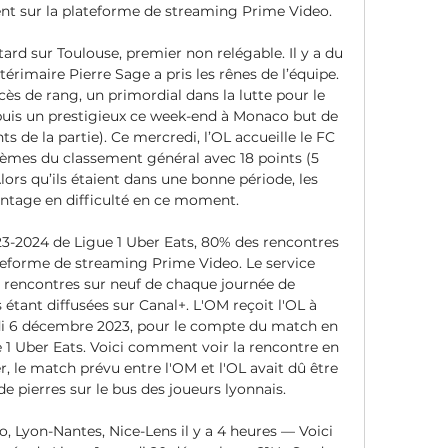
nt sur la plateforme de streaming Prime Video. 

ard sur Toulouse, premier non relégable. Il y a du 
érimaire Pierre Sage a pris les rênes de l’équipe. 
ès de rang, un primordial dans la lutte pour le 
 puis un prestigieux ce week-end à Monaco but de 
ts de la partie). Ce mercredi, l’OL accueille le FC 
ièmes du classement général avec 18 points (5 
 Alors qu’ils étaient dans une bonne période, les 
ntage en difficulté en ce moment. 

3-2024 de Ligue 1 Uber Eats, 80% des rencontres 
teforme de streaming Prime Video. Le service 
t rencontres sur neuf de chaque journée de 
étant diffusées sur Canal+. L'OM reçoit l'OL à 
i 6 décembre 2023, pour le compte du match en 
e 1 Uber Eats. Voici comment voir la rencontre en 
, le match prévu entre l'OM et l'OL avait dû être 
de pierres sur le bus des joueurs lyonnais. 

yon-Nantes, Nice-Lens il y a 4 heures — Voici 