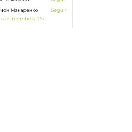
мон Макаренко
Seguir
os os membros (16)