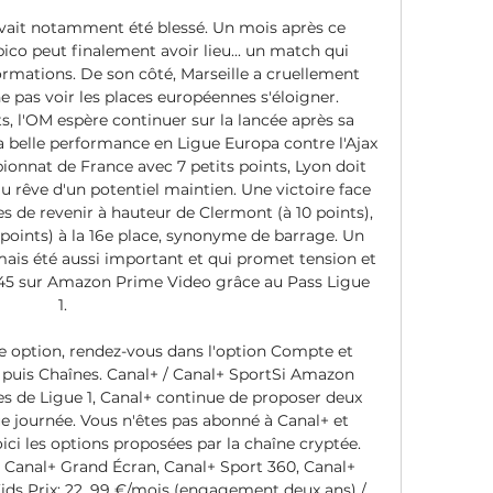
avait notamment été blessé. Un mois après ce 
ico peut finalement avoir lieu... un match qui 
ormations. De son côté, Marseille a cruellement 
e pas voir les places européennes s'éloigner. 
, l'OM espère continuer sur la lancée après sa 
sa belle performance en Ligue Europa contre l'Ajax 
onnat de France avec 7 petits points, Lyon doit 
u rêve d'un potentiel maintien. Une victoire face 
s de revenir à hauteur de Clermont (à 10 points), 
2 points) à la 16e place, synonyme de barrage. Un 
ais été aussi important et qui promet tension et 
0h45 sur Amazon Prime Video grâce au Pass Ligue 
1. 

te option, rendez-vous dans l'option Compte et 
puis Chaînes. Canal+ / Canal+ SportSi Amazon 
es de Ligue 1, Canal+ continue de proposer deux 
journée. Vous n'êtes pas abonné à Canal+ et 
ici les options proposées par la chaîne cryptée. 
, Canal+ Grand Écran, Canal+ Sport 360, Canal+ 
ids Prix: 22, 99 €/mois (engagement deux ans) / 