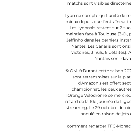
matchs sont visibles directeme
Lyon ne compte qu’1 unité de ret
mieux depuis que l’entraîneur int
Les Lyonnais restent sur 2 succ
maintien face à Toulouse (3-0),
Jeffinho dans les derniers instan
Nantes. Les Canaris sont onz
victoires, 3 nuls, 8 défaites).
Nantais sont dava
© OM. frDurant cette saison 202
sont retransmises sur la pla
d'Amazon s'est offert sep
championnat, les deux autres 
l'Orange Vélodrome ce mercred
retard de la 10e journée de Ligu
streaming. Le 29 octobre dernier
annulé en raison de jets 
comment regarder TFC-Monaco, L