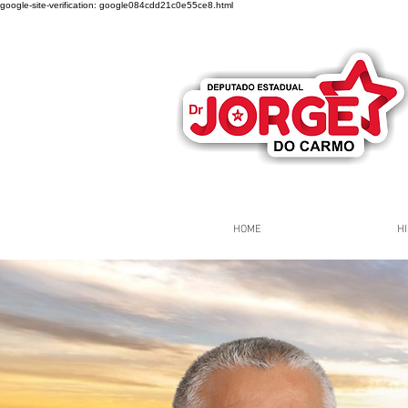
google-site-verification: google084cdd21c0e55ce8.html
HOME
HI
Página Inicial
Grupos
Gr