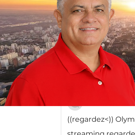
Grupo Dr. Jorge do Carmo
Público
·
16 membros
Discussão
Mídia
Voltar
Елисей Мирошниче
20 de dezembro de 2023
((regardez<)) Olym
streaming regard