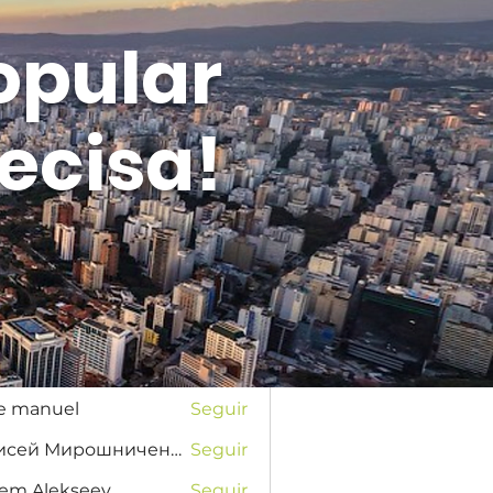
opular
ecisa!
Entrar
s
na Favorskaya
Seguir
se manuel
Seguir
Елисей Мирошниченко
Seguir
tem Alekseev
Seguir