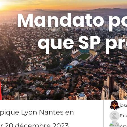
Mandato p
que SP pr
Membros
Sobre
membro
нко
An
jo
pique Lyon Nantes en 
er 20 décembre 2023
Ar