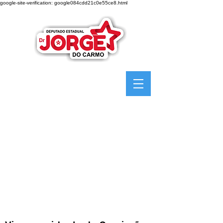
google-site-verification: google084cdd21c0e55ce8.html