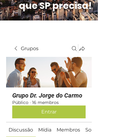
que SP precisa!
Grupos
Grupo Dr. Jorge do Carmo
Público
·
16 membros
Entrar
Discussão
Mídia
Membros
Sobre