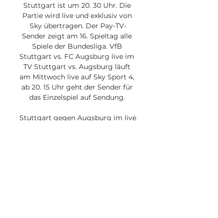
Stuttgart ist um 20. 30 Uhr. Die 
Partie wird live und exklusiv von 
Sky übertragen. Der Pay-TV-
Sender zeigt am 16. Spieltag alle 
Spiele der Bundesliga. VfB 
Stuttgart vs. FC Augsburg live im 
TV Stuttgart vs. Augsburg läuft 
am Mittwoch live auf Sky Sport 4, 
ab 20. 15 Uhr geht der Sender für 
das Einzelspiel auf Sendung. 

Stuttgart gegen Augsburg im live 
20.12.2023 Schaue fern vor 53 
Minuten — VfB Stuttgart - FC 
Augsburg Live ticker, H2H und 
vor 7 Stunden — VfB Stuttgart 
gegen FC Augsburg Live-Ticker 
(und kostenlos Übertragung 
Video ...

Mit dem FC Augsburg kommt 