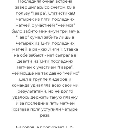
Последняя очная встреча 
завершилась со счетом 1:0 в 
пользу “Гавра”. СтатистикаВ 
четырех из пяти последних 
матчей с участием “Реймса” 
было забито минимум три мяча. 
“Гавр” сумел забить лишь в 
четырех из 12-ти последних 
матчей в рамках Лиги 1. Ставка 
на обе забьют - нет сыграла в 
девяти из 13-ти последних 
матчей с участием “Гавра”. 
РеймсЕще не так давно “Реймс” 
шел в группе лидеров и 
команда удивляла всех своими 
результатами, но не долго 
удалось держать такую планку 
и за последние пять матчей 
хозяева поля уступили четыре 
раза. 

88 голов, а пропускает 1. 25. 