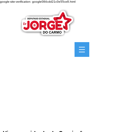
google-site-verification: google084cdd21c0e55ce8.html