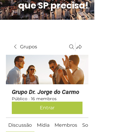
que SP precisa!
Grupos
Grupo Dr. Jorge do Carmo
Público
·
16 membros
Entrar
Discussão
Mídia
Membros
Sobre