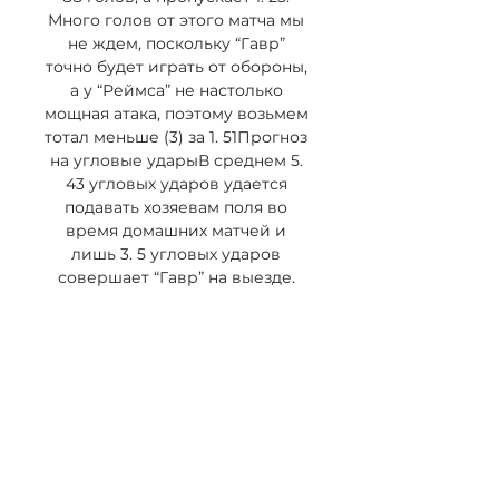
Много голов от этого матча мы 
не ждем, поскольку “Гавр” 
точно будет играть от обороны, 
а у “Реймса” не настолько 
мощная атака, поэтому возьмем 
тотал меньше (3) за 1. 51Прогноз 
на угловые ударыВ среднем 5. 
43 угловых ударов удается 
подавать хозяевам поля во 
время домашних матчей и 
лишь 3. 5 угловых ударов 
совершает “Гавр” на выезде. 

Реймс - Гавр ≻≻20.12.2023≺≺ 
матч онлайн ⇒ Прямая Реймс - 
Гавр (Прямая трансляция 
Реймс - Гавр) ⚽ смотреть 
онлайн ≻ матчей ✌ Смотреть 
матч по футболу онлайн на 
M.footballhd.ru.
