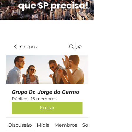
que SP precisa!
Grupos
Grupo Dr. Jorge do Carmo
Público
·
16 membros
Entrar
Discussão
Mídia
Membros
Sobre