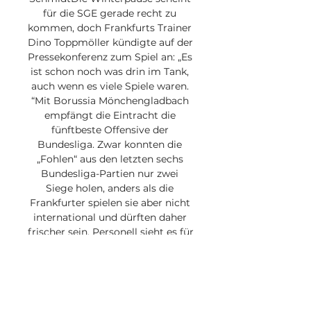
für die SGE gerade recht zu 
kommen, doch Frankfurts Trainer 
Dino Toppmöller kündigte auf der 
Pressekonferenz zum Spiel an: „Es 
ist schon noch was drin im Tank, 
auch wenn es viele Spiele waren. 
“Mit Borussia Mönchengladbach 
empfängt die Eintracht die 
fünftbeste Offensive der 
Bundesliga. Zwar konnten die 
„Fohlen“ aus den letzten sechs 
Bundesliga-Partien nur zwei 
Siege holen, anders als die 
Frankfurter spielen sie aber nicht 
international und dürften daher 
frischer sein. Personell sieht es für 
die Eintracht gut aus: Torjäger 
Omar Marmoush ist nach seiner 
Gelbsperre wieder zurück im 
Team und hat seine Erkältung 
überwunden. 
