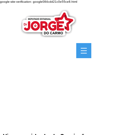
google-site-verification: google084cdd21c0e55ce8.html