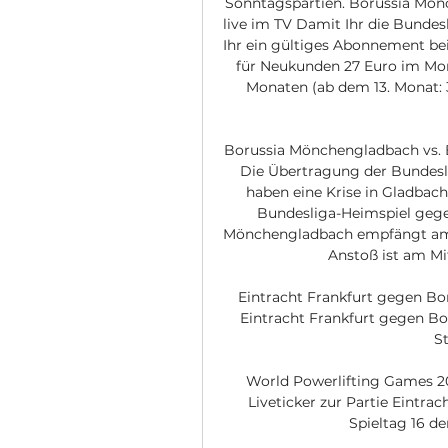
Sonntagspartien. Borussia Mönc
live im TV Damit Ihr die Bundes
Ihr ein gültiges Abonnement bei
für Neukunden 27 Euro im Mona
Monaten (ab dem 13. Monat: 
Borussia Mönchengladbach vs. E
Die Übertragung der Bundesl
haben eine Krise in Gladbach
Bundesliga-Heimspiel gegen
Mönchengladbach empfängt am 16
Anstoß ist am Mit
Eintracht Frankfurt gegen B
Eintracht Frankfurt gegen B
St
World Powerlifting Games 2
Liveticker zur Partie Eintr
Spieltag 16 d