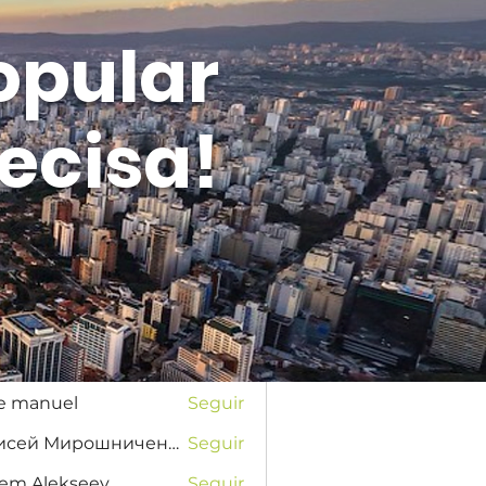
opular
ecisa!
Entrar
s
na Favorskaya
Seguir
se manuel
Seguir
Елисей Мирошниченко
Seguir
tem Alekseev
Seguir