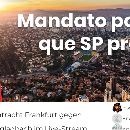
Mandato p
que SP pr
Membros
Sobre
membro
An
jo
ntracht Frankfurt gegen 
ladbach im Live-Stream 
Ar