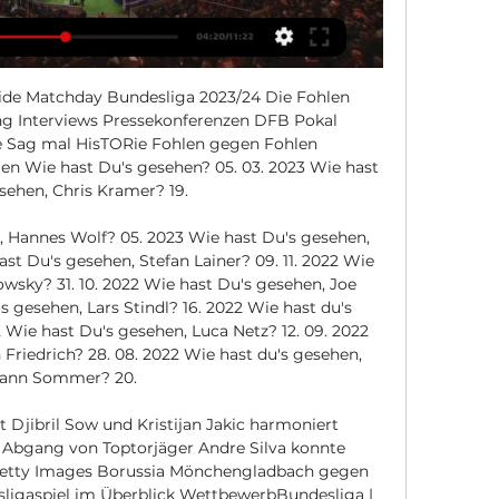
nside Matchday Bundesliga 2023/24 Die Fohlen 
ng Interviews Pressekonferenzen DFB Pokal 
le Sag mal HisTORie Fohlen gegen Fohlen 
n Wie hast Du's gesehen? 05. 03. 2023 Wie hast 
sehen, Chris Kramer? 19. 

, Hannes Wolf? 05. 2023 Wie hast Du's gesehen, 
st Du's gesehen, Stefan Lainer? 09. 11. 2022 Wie 
wsky? 31. 10. 2022 Wie hast Du's gesehen, Joe 
s gesehen, Lars Stindl? 16. 2022 Wie hast du's 
 Wie hast Du's gesehen, Luca Netz? 12. 09. 2022 
Friedrich? 28. 08. 2022 Wie hast du's gesehen, 
ann Sommer? 20. 

t Djibril Sow und Kristijan Jakic harmoniert 
 Abgang von Toptorjäger Andre Silva konnte 
Getty Images Borussia Mönchengladbach gegen 
sligaspiel im Überblick WettbewerbBundesliga | 