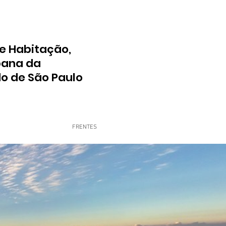
e Habitação,
bana da
do de São Paulo
FRENTES