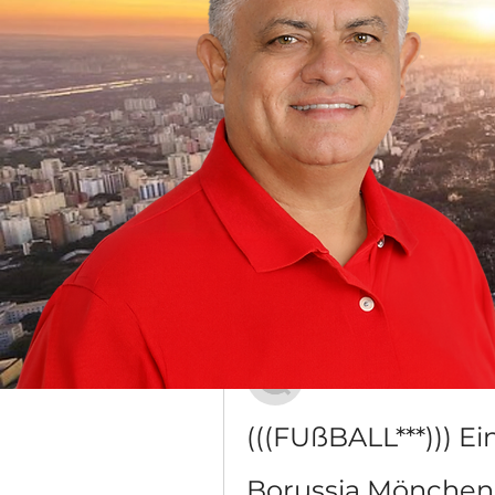
Grupo Dr. Jorge do Carmo
Público
·
16 membros
Discussão
Mídia
Voltar
Димон Макаренко
20 de dezembro de 2023
(((FUßBALL***))) Ei
Borussia Möncheng