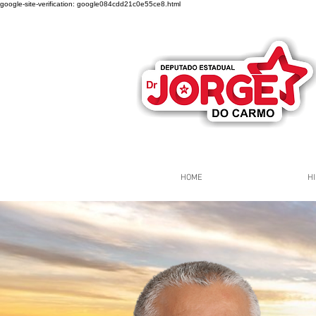
google-site-verification: google084cdd21c0e55ce8.html
HOME
HI
Página Inicial
Grupos
Gr