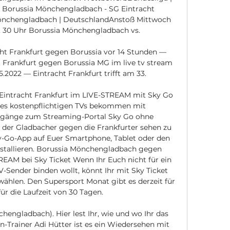
 Borussia Mönchengladbach - SG Eintracht 
Mönchengladbach | DeutschlandAnstoß Mittwoch 
8. 30 Uhr Borussia Mönchengladbach vs. 

 Frankfurt gegen Borussia vor 14 Stunden — 
rankfurt gegen Borussia MG im live tv stream 
2022 — Eintracht Frankfurt trifft am 33.

Eintracht Frankfurt im LIVE-STREAM mit Sky Go 
des kostenpflichtigen TVs bekommen mit 
ugänge zum Streaming-Portal Sky Go ohne 
der Gladbacher gegen die Frankfurter sehen zu 
y-Go-App auf Euer Smartphone, Tablet oder den 
stallieren. Borussia Mönchengladbach gegen 
REAM bei Sky Ticket Wenn Ihr Euch nicht für ein 
-Sender binden wollt, könnt Ihr mit Sky Ticket 
 wählen. Den Supersport Monat gibt es derzeit für 
ür die Laufzeit von 30 Tagen. 

engladbach). Hier lest Ihr, wie und wo Ihr das 
n-Trainer Adi Hütter ist es ein Wiedersehen mit 