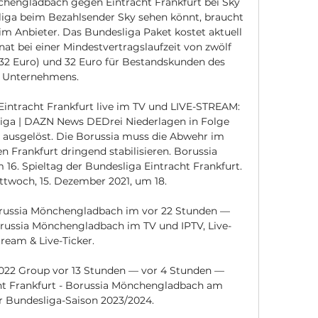
hengladbach gegen Eintracht Frankfurt bei Sky 
liga beim Bezahlsender Sky sehen könnt, braucht 
m Anbieter. Das Bundesliga Paket kostet aktuell 
t bei einer Mindestvertragslaufzeit von zwölf 
32 Euro) und 32 Euro für Bestandskunden des 
Unternehmens. 

intracht Frankfurt live im TV und LIVE-STREAM: 
iga | DAZN News DEDrei Niederlagen in Folge 
 ausgelöst. Die Borussia muss die Abwehr im 
 Frankfurt dringend stabilisieren. Borussia 
. Spieltag der Bundesliga Eintracht Frankfurt. 
twoch, 15. Dezember 2021, um 18. 

orussia Mönchengladbach im vor 22 Stunden — 
orussia Mönchengladbach im TV und IPTV, Live-
ream & Live-Ticker.

022 Group vor 13 Stunden — vor 4 Stunden — 
acht Frankfurt - Borussia Mönchengladbach am 
er Bundesliga-Saison 2023/2024.