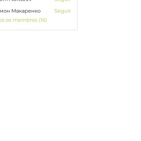
мон Макаренко
Seguir
os os membros (16)