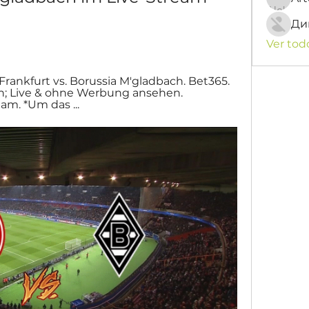
Ди
Ver tod
rankfurt vs. Borussia M'gladbach. Bet365. 
en; Live & ohne Werbung ansehen. 
eam. *Um das ...