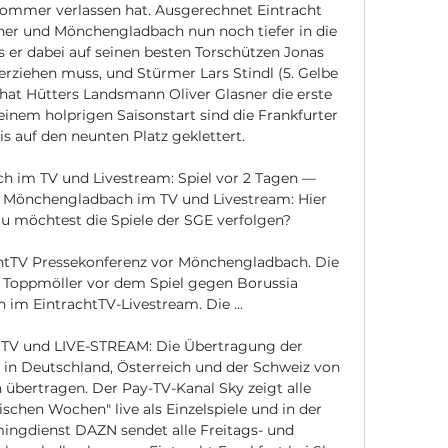
Sommer verlassen hat. Ausgerechnet Eintracht 
her und Mönchengladbach nun noch tiefer in die 
s er dabei auf seinen besten Torschützen Jonas 
rziehen muss, und Stürmer Lars Stindl (5. Gelbe 
 hat Hütters Landsmann Oliver Glasner die erste 
nem holprigen Saisonstart sind die Frankfurter 
s auf den neunten Platz geklettert. 

ch im TV und Livestream: Spiel vor 2 Tagen — 
a Mönchengladbach im TV und Livestream: Hier 
 Du möchtest die Spiele der SGE verfolgen?

chtTV Pressekonferenz vor Mönchengladbach. Die 
 Toppmöller vor dem Spiel gegen Borussia 
m EintrachtTV-Livestream. Die ...

m TV und LIVE-STREAM: Die Übertragung der 
in Deutschland, Österreich und der Schweiz von 
übertragen. Der Pay-TV-Kanal Sky zeigt alle 
schen Wochen" live als Einzelspiele und in der 
ingdienst DAZN sendet alle Freitags- und 