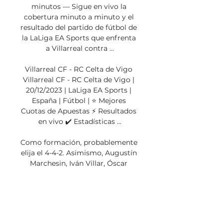
minutos — Sigue en vivo la 
cobertura minuto a minuto y el 
resultado del partido de fútbol de 
la LaLiga EA Sports que enfrenta 
a Villarreal contra ...

Villarreal CF - RC Celta de Vigo 
Villarreal CF - RC Celta de Vigo | 
20/12/2023 | LaLiga EA Sports | 
España | Fútbol | ⭐ Mejores 
Cuotas de Apuestas ⚡ Resultados 
en vivo ✔️ Estadísticas ...

Como formación, probablemente 
elija el 4-4-2. Asimismo, Augustín 
Marchesin, Iván Villar, Óscar 
Mingueza, Javier Dominguez 
Arribas, Fran Beltrán, Luca de la 
Torre, Manuel Sánchez De La 
Peña, Hugo Sotelo, Williot 
Swedberg, Anastasios Douvikas, 