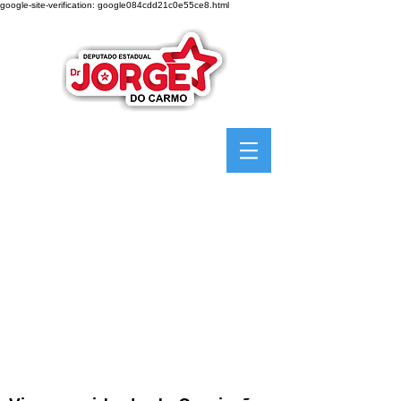
google-site-verification: google084cdd21c0e55ce8.html