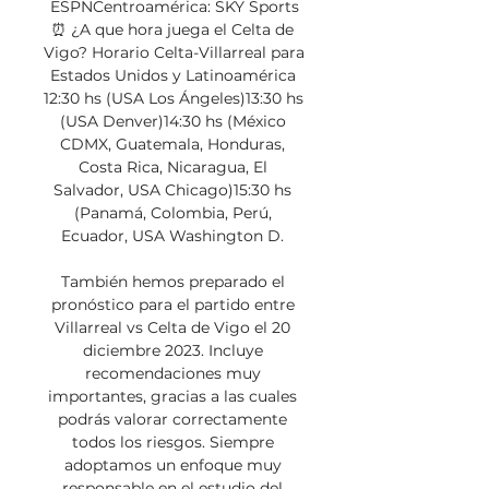
ESPNCentroamérica: SKY Sports
⏰ ¿A que hora juega el Celta de 
Vigo? Horario Celta-Villarreal para 
Estados Unidos y Latinoamérica 
12:30 hs (USA Los Ángeles)13:30 hs 
(USA Denver)14:30 hs (México 
CDMX, Guatemala, Honduras, 
Costa Rica, Nicaragua, El 
Salvador, USA Chicago)15:30 hs 
(Panamá, Colombia, Perú, 
Ecuador, USA Washington D. 

También hemos preparado el 
pronóstico para el partido entre 
Villarreal vs Celta de Vigo el 20 
diciembre 2023. Incluye 
recomendaciones muy 
importantes, gracias a las cuales 
podrás valorar correctamente 
todos los riesgos. Siempre 
adoptamos un enfoque muy 
responsable en el estudio del 