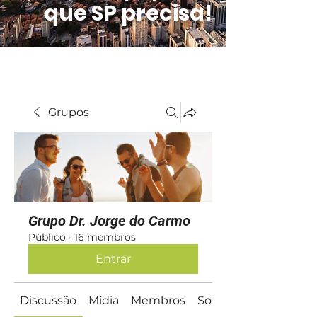
que SP precisa!
Grupos
Grupo Dr. Jorge do Carmo
Público
·
16 membros
Entrar
Discussão
Mídia
Membros
Sobre