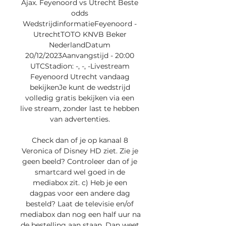
Ajax. Feyenoord vs Utrecht Beste 
odds 
WedstrijdinformatieFeyenoord - 
UtrechtTOTO KNVB Beker 
NederlandDatum 
20/12/2023Aanvangstijd - 20:00 
UTCStadion: -, -, -Livestream 
Feyenoord Utrecht vandaag 
bekijkenJe kunt de wedstrijd 
volledig gratis bekijken via een 
live stream, zonder last te hebben 
van advertenties. 

Check dan of je op kanaal 8 
Veronica of Disney HD ziet. Zie je 
geen beeld? Controleer dan of je 
smartcard wel goed in de 
mediabox zit. c) Heb je een 
dagpas voor een andere dag 
besteld? Laat de televisie en/of 
mediabox dan nog een half uur na 
de bestelling aan staan. Dan weet 