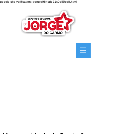
google-site-verification: google084cdd21c0e55ce8.html