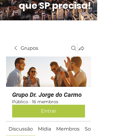
que SP precisa!
Grupos
Grupo Dr. Jorge do Carmo
Público
·
16 membros
Entrar
Discussão
Mídia
Membros
Sobre