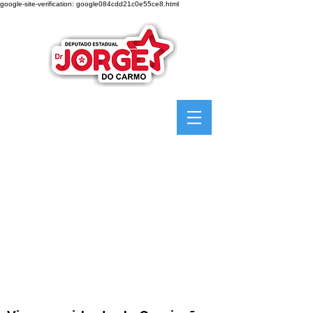
google-site-verification: google084cdd21c0e55ce8.html