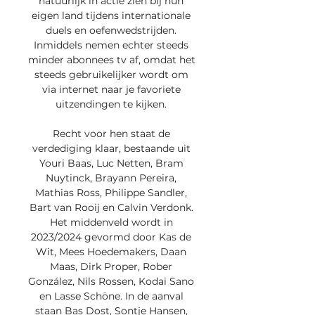
natuurlijk in actie zien bij hun 
eigen land tijdens internationale 
duels en oefenwedstrijden. 
Inmiddels nemen echter steeds 
minder abonnees tv af, omdat het 
steeds gebruikelijker wordt om 
via internet naar je favoriete 
uitzendingen te kijken. 

Recht voor hen staat de 
verdediging klaar, bestaande uit 
Youri Baas, Luc Netten, Bram 
Nuytinck, Brayann Pereira, 
Mathias Ross, Philippe Sandler, 
Bart van Rooij en Calvin Verdonk. 
Het middenveld wordt in 
2023/2024 gevormd door Kas de 
Wit, Mees Hoedemakers, Daan 
Maas, Dirk Proper, Rober 
González, Nils Rossen, Kodai Sano 
en Lasse Schöne. In de aanval 
staan Bas Dost, Sontje Hansen, 