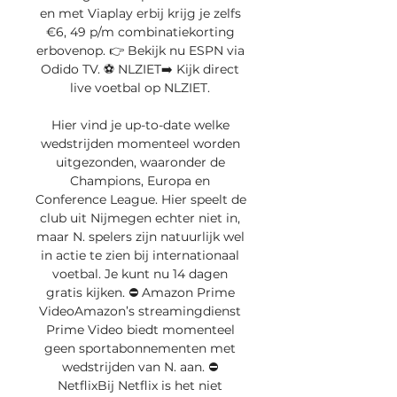
en met Viaplay erbij krijg je zelfs 
€6, 49 p/m combinatiekorting 
erbovenop. 👉 Bekijk nu ESPN via 
Odido TV. ⚽️ NLZIET➡️ Kijk direct 
live voetbal op NLZIET. 

Hier vind je up-to-date welke 
wedstrijden momenteel worden 
uitgezonden, waaronder de 
Champions, Europa en 
Conference League. Hier speelt de 
club uit Nijmegen echter niet in, 
maar N. spelers zijn natuurlijk wel 
in actie te zien bij internationaal 
voetbal. Je kunt nu 14 dagen 
gratis kijken. ⛔️ Amazon Prime 
VideoAmazon’s streamingdienst 
Prime Video biedt momenteel 
geen sportabonnementen met 
wedstrijden van N. aan. ⛔️ 
NetflixBij Netflix is het niet 