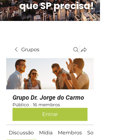
que SP precisa!
Grupos
Grupo Dr. Jorge do Carmo
Público
·
16 membros
Entrar
Discussão
Mídia
Membros
Sobre