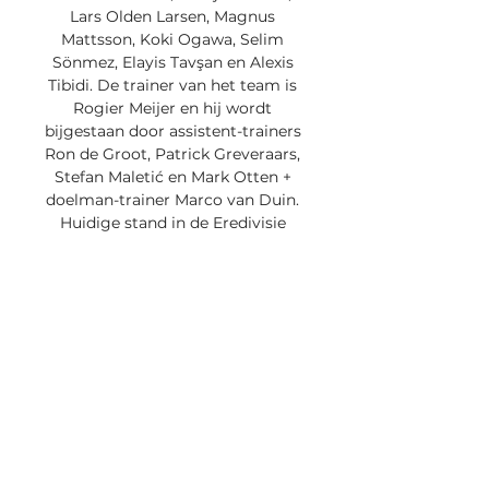
Lars Olden Larsen, Magnus 
Mattsson, Koki Ogawa, Selim 
Sönmez, Elayis Tavşan en Alexis 
Tibidi. De trainer van het team is 
Rogier Meijer en hij wordt 
bijgestaan door assistent-trainers 
Ron de Groot, Patrick Greveraars, 
Stefan Maletić en Mark Otten + 
doelman-trainer Marco van Duin. 
Huidige stand in de Eredivisie 
Benieuwd hoe N. er momenteel 
voor staat in de Eredivisie? In de 
onderstaande tabel zie je wat de 
huidige stand van de ploeg in de 
Nederlandse competitie is, maar 
ook hoeveel van de in totaal 34 
wedstrijden (17 thuis in het 
Goffertstadion en 17 uit) al 
gespeeld zijn en het aantal punten 
dat de club uit Nijmegen 
momenteel op zak heeft. 
