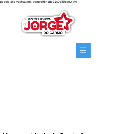
google-site-verification: google084cdd21c0e55ce8.html