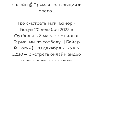
онлайн ☝ Прямая трансляция ☛ 
среда ...

Где смотреть матч Байер - 
Бохум 20 декабря 2023 в 
Футбольный матч: Чемпионат 
Германии по футболу 【Байер 
⚽ Бохум】 20 декабря 2023 в ⚡ 
22:30 ➦ смотреть онлайн видео 
трансляцию, стартовые 
составы, голы, ...

Поэтому я считаю, что Байер в 
этом году закончит на первой 
строчке. Победа Байера над 
Бохумом со счётом 2-0. Всем 
пока, пока!!! 0 2 дня назад Всех 
приветствую. Байер - Бохум. 
Байер просто монстры в этом 
сезоне, показывают себя очень 
хорошо, не проигрывают 