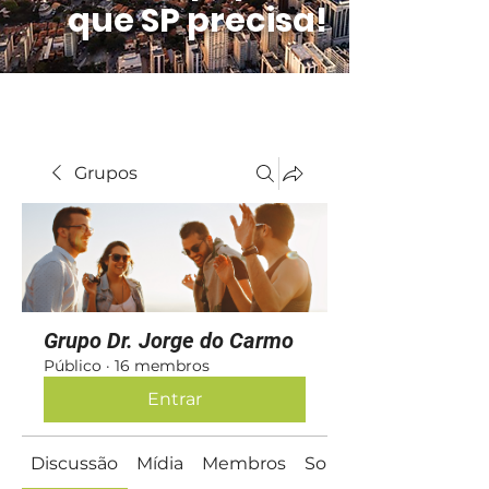
que SP precisa!
Grupos
Grupo Dr. Jorge do Carmo
Público
·
16 membros
Entrar
Discussão
Mídia
Membros
Sobre