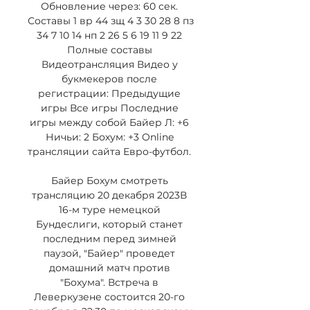
Обновление через: 60 сек. 
Составы 1 вр 44 зщ 4 3 30 28 8 пз 
34 7 10 14 нп 2 26 5 6 19 11 9 22 
Полные составы 
Видеотрансляция Видео у 
букмекеров после 
регистрации: Предыдущие 
игры Все игры Последние 
игры между собой Байер Л: +6 
Ничьи: 2 Бохум: +3 Online 
трансляции сайта Евро-футбол. 

Байер Бохум смотреть 
трансляцию 20 декабря 2023В 
16-м туре немецкой 
Бундеслиги, который станет 
последним перед зимней 
паузой, "Байер" проведет 
домашний матч против 
"Бохума". Встреча в 
Леверкузене состоится 20-го 