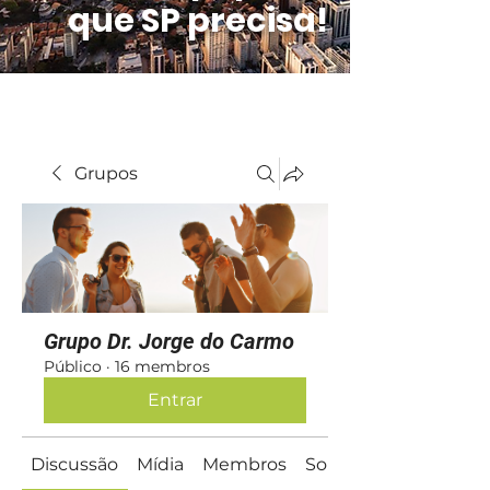
que SP precisa!
Grupos
Grupo Dr. Jorge do Carmo
Público
·
16 membros
Entrar
Discussão
Mídia
Membros
Sobre