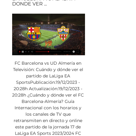
DONDE VER ...
FC Barcelona vs UD Almería en Televisión: Cuándo y dónde ver el partido de LaLiga EA SportsPublicación:19/12/2023 - 20:28h Actualización:19/12/2023 - 20:28h ¿Cuándo y dónde ver el FC Barcelona-Almería? Guía Internacional con los horarios y los canales de TV que retransmiten en directo y online este partido de la jornada 17 de LaLiga EA Sports 2023/2024 FC Barcelona y UD Almería se enfrentan este miércoles 20 de diciembre, a partir de las 19:00 horas (7:00 PM CET), en el Estadi Olímpic Lluís Compannys (Barcelona). El encuentro corresponde a la jornada 17 de LaLiga EA SPORTS 2023-2024 y enfrenta al Barça entrenado por Xavi Hernández (tercero en la clasificación con 35 puntos) y el Almería de Gaizka Garitano (último, con 5 unidades). 

Su objetivo de esta temporada es quedar entre los primeros 7 lugares para obtener un boleto a la Champions League o la Europa League. El objetivo del Almería para este juego es poder quedarse con la victoria y de esa forma acercarse más a su objetivo, será un juego complicado pero no imposible de ganar. Su último juego fue el 17 de diciembre, resultó en un empate contra Mallorca 0 a 0 en el Power Horse Stadium y de esa forma consiguieron otro empate en el torneo. Llegan como los menos favoritos a ganar este partido, sin embargo podrían dar la sorpresa y quedarse con la victoria. 22:50hace 13 horasLos próximos tres jugadores se consideran claves para el ataque ofensivo del Barcelona y es probable que cualquiera de ellos pueda anotar en el partido contra el Almería. El jugador de Polonia Robert Lewandowski (#9) es un gran delantero que lo reconocen como el mayor anotador del equipo y como un gran líder dentro de la cancha. El mediocampista Ilkay Gündogan (#22) es otro distribuidor de juego dentro de la cancha que es de suma importancia, su gran control de balón lo convierten en el mayor asistidor del equipo. 

Directo Barça contra Almería hoy 20 diciembre 2023 TV hace 8 hace 33 minutos — hace 8 minutos — Barcelona vs Almería en vivo: partido online gratis en el estadio Olímpico Lluís Companys por LaLiga EA Sports.

A continuación, repasamos los horarios y dónde ver este partido de fútbol en TV. En España, el Barça-Almería será televisado en directo el miércoles 20 de diciembre a las 19:00 horas​ por los canales M+ LaLiga TV, M+ LaLiga TV 2, M+ LaLiga TV UHD, M+ LaLiga TV (Bar), a través de los operadores Movistar y Orange, que ofrecerán el partido en Internet y con acceso desde tu móvil, tablet, ordenador o Smart TV. Canales de TV que televisan el FC Barcelona-UD Almería en España M+ LaLiga TV: Canal 54 de Movistar y 110 de Orange. M+ LaLiga TV 2: Canal 57 de Movistar y 112 de Orange. M+ LaLiga TV UHD: Canal 440 de Movistar y 111 de Orange LaLiga TV (Bar): Canal 146 de Movistar (exclusivo para bares y locales públicos) Además, diferentes canales Internacionales de TV ofrecen ver el FC Barcelona-UD Almería de la jornada 17 de LaLiga EA SPORTS en directo a través de sus plataformas. Estos son los horarios y canales de televisión que retransmiten en vivo y online el partido FC Barcelona vs UD Almería, pero recuerda que si en tu país no se televisa, puedes seguir con nosotros el minuto y resultado aquí. 

Hoy Barcelona Almería en directo 20/12/2023 hace 5 horas — H hace 2 horas — Marta González Novo. Directo. 00:00 - 23:59. Otros directos Barcelona - Almería, en LaLiga EA Sports: horario y dónde ver en TV ...

23:05hace 13 horasEstos fueron los jugadores que empezaron el partido pasado: Iñaki Peña, Iñigo Martínez, Andreas Christensen, Alejandro Balde, João Cancelo, Pedri, Frenkie de Jong, Oriol Romeu, Robert Lewandowski, Ferran Torres y Lamine Yamal. 23:00hace 13 horasLos próximos tres jugadores se consideran claves para el ataque ofensivo del Almería y es probable que cualquiera de ellos pueda anotar en el partido contra Barcelona. El jugador español Sergio Arribas (#19) es un gran mediocampista que lo reconocen como el mayor anotador del equipo y como un gran líder dentro de la cancha. Su habilidad para controlar el balón y generar jugadas han sido de gran valor para su equipo y podríamos verlo anotar el miércoles. 

11:34hace 19 minutosLa designación arbitral para el juego de hoy es la siguiente: Árbitro central: Guillermo Cuadra Fernández. Árbitro asistente 1: José Luis González González. Árbitro asistente 2: Roberto Díaz Pérez del Palomar. 11:25hace 28 minutosLa última vez que se enfrentaron estos dos equipos fue el 26 de febrero de 2023 y en esa ocasión el partido terminó en una victoria 1 a 0 para Almerìa en el Power Horse Stadium. Aquel enfrentamiento estuvo lleno de faltas, tarjetas amarillas, tiros de esquina y muchos goles que esperamos que se vuelvan a repetir hoy. 

Fútbol en vivo: FC Barcelona vs UD Almería por TV en América En Estados Unidos, el partido de LaLiga EA SPORTS 2023-2024 entre FC Barcelona y UD Almería puede verse en vivo a partir de las 13:00 horas (1:00 PM, Washington) y las 10:00 (10:00 PM, Los Ángeles) a través de ESPN. En Sudamérica, Centroamérica, Caribe, México y Brasil, el partido FC Barcelona contra Almería podrá verse en vivo a través de los siguientes horarios y canales de televisión: Star+, ESPN, ESPN Deportes, DGO, DSports, TSN 4, Tigo Sports+ y SKY Sports. País Horario Canales TV Argentina 15:00 DGO, DSports Bolivia 14:00 canales sin confirmar Brasil Star+, ESPN Canadá 13:00 TSN 4 Chile Colombia Costa Rica 12:00 SKY Sports (504-546) Cuba Ecuador El Salvador Estados Unidos ESPN, ESPN Deportes, Fubo Sports Guatemala Honduras México SKY Sports Nicaragua Panamá Paraguay Tigo Sports+ Perú R Dominicana Uruguay Venezuela Fútbol en vivo: FC Barcelona vs UD Almería por TV en Europa Además de en España, en el resto de Europa también se podrán seguir este partido de LaLiga entre FC Barcelona vs UD Almería. 

Barcelona vs. Almería EN VIVO. Juego César Montes hace 6 horas — Barcelona vs. Almería EN VIVO. Partido de César Montes HOY | LaLiga 2023 Online. Barcelona. Barcelona. Por Jugar. -. -. -. 12 ...

11:15hace 38 minutosBarcelona y Almería se han enfrentado varias veces. Los últimos 5 enfrentamientos han terminado en dos victorias para el Barcelona, hubo un empate y en otras dos ocasiones el ganador fue el Almería. 11:05hace una horaEstamos a poco menos de una para que el partido entre Barcelona y Almería dé comienzo en el Estadio Olímpico Lluís Companys. Ambos equipos saldrán en busca de la victoria. ¿Quién lo logrará esta tarde? Sigue nuestra cobertura en VAVEL. 23:20hace 13 horasEn unos momentos les compartiremos las alineaciones iniciales de Barcelona vs Almería, además de la más reciente información que surja desde el Estadio Olímpico Lluís Companys. No pierdas detalle del partido con el minuto a minuto y en directo online de VAVEL. 

En Francia, por ejemplo, se podrá seguir en vivo y en directo el duelo en beIN SPORTS MAX 4 y beIN SPORTS MAX 6 a partir de las 19:00 horas, mismo horario que en España. Por otro lado, en el Reino Unido se podrá ver este choque por LaLiga TV y otras plataformas a las 18:00 horas, igual que en la República de Irlanda. Alemania 19:00 DAZN, OneFootball PPV Austria DAZN Dinamarca TV2 Play, TV2 Sport X Francia beIN SPORTS MAX 4 y beIN SPORTS MAX 6 Finlandia 20:00 C More Suomi Italia República de Irlanda 18:00 LaLiga TV, Viaplay Sports 1 Noruega TV 2 Play, TV 2 Play Premium Portugal Eleven Sports 1 Inglaterra Suecia TV4 Fotboll, TV4 Play+ Sports, TV4 Play+ Total ¿Qué partidos se juegan en la jornada 17 de LaLiga EA SPORTS 2023-2024? Repasamos los horarios y los resultados de todos los partidos de la jornada 17 de LaLiga EA SPORTS para la temporada 2023-2024: VER ¿Qué partidos juega el FC Barcelona esta temporada 2023-2024? En esta temporada 2023-2024, el FC Barcelona disputa LaLiga, Copa del Rey, Supercopa de España y Champions League. 

El delantero Largie Ramazani (#7) es otro distribuidor de juego dentro de la cancha que es de suma importancia, su gran control de balón lo convierten en el mayor asistidor del equipo. Por último, el portero de 24 años Luís Maximiano (#25) es uno de los mejores porteros de LaLiga, su estatura le permite atajar casi cualquier balón y es muy importante para que su equipo no reciba gol el miércoles. 22:55hace 13 horasAlmería tuvo un mal inicio en la temporada 2023-2024 de LaLiga, se encuentran en la última posición de la tabla general luego de 0 partidos ganados, 5 empatados y 12 perdidos juntan 5 puntos. 

horario y dónde ver el fc barcelona almería de la liga ea hace 1 hora — FC Barcelona - Almería, en vivo: Alineaciones, horario y dónde ver El FC Barcelona, después de partido contra el Almería, partirá hacia ...

23:15hace 13 horasEl partido será transmitido por televisión en Sky HD y en streaming por Blue To Go Video Everywhere. Si quieres ver el partido en vivo por internet, VAVEL es tu mejor opción. 23:10hace 13 horasEstos fueron los jugadores que empezaron el partido pasado: Luís Maximiano, César Montes, Edgar González, Chumi, Dion Lopy, Lucas Robertone, Sergio Akieme, Alejandro Pozo, Léo Baptistão, Adrián Embarba y Sergio Arribas. 

Por último, el portero de 24 años Iñaki Peña (#13) es uno de los mejores porteros de LaLiga, su estatura le permite atajar casi cualquier balón y es muy importante para que su equipo no reciba gol el miércoles. 22:45hace 13 horasEl equipo de fútbol de Barcelona inició bien la temporada 2023-2024 de LaLiga (primera división de fútbol de España), se encuentran en la cuarta posición de la tabla general con 10 partidos ganados, 5 empatados y 2 perdidos consiguiendo 35 puntos. 

Cuándo y dónde ver el partido de LaLiga EA Sports hace 22 horas — En España, el Barça-Almería será televisado en directo el miércoles 20 de diciembre a las 19:00 horas​ por los canales M+ LaLiga TV, M+ LaLiga ...

Barcelona vs Almería EN VIVO hoy (0-0) | 20/12/2023EN VIVOMinuto a minuto del partido Barcelona vs Almería en vivo y online, correspondiente a la Jornada 18 de LaLiga. Horario del partido Barcelona vs Almería: 12:00 horas (CDMX). Sigue el resultado en VAVEL. Barcelona 11:50hace 3 m