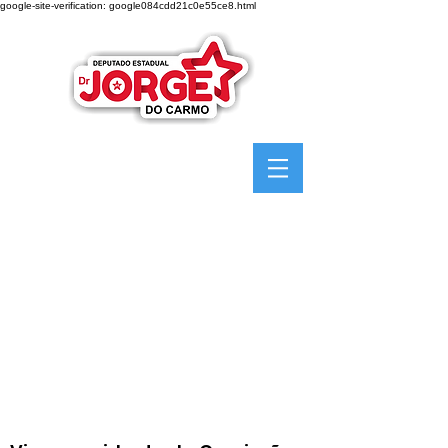
google-site-verification: google084cdd21c0e55ce8.html