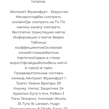
тоталов. 

Айнтрахт Франкфурт - Боруссия 
Менхенгладбах смотреть 
онлайнГде смотреть на TV По 
какому каналу смотреть 
бесплатно трансляцию матча 
Информация о матче Видео 
Таблица 
коэффициентовОсновная 
линияУгловыеЖелтые 
КарточкиУдары в створ 
воротОфсайдыФолыВесь матч1-
й тайм2-й тайм 
Предварительные составы 
команд Айнтрахт Франкфурт 1 
Трапп, Кевин Вратарь 29 
Нкунку, Нильс Защитник 24 
Аурелио Бута 4 Кох, Робин 3 
Пачо Тенорио, Уилльям Жоэль 
35 Тута 16 Larsson, Hugo 
Полузащитник 8 Chaibi, Fares 27 