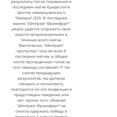
результаты после поражения в 
последнем матче Бундеслиги 
против леверкузенского 
"Байера" (3:0). В последнее 
время "Айнтрахт Франкфурт" 
редко удается сохранить свои 
ворота неприкасаемыми в 
течение всего матча. 
Фактически, "Айнтрахт" 
пропускал голы во всех 6 
последних матчах, и общее 
число пропущенных голов за 
этот период составляет 11. Не 
считая предыдущих 
результатов, мы должны 
ожидать и посмотреть, 
повторится ли эта тенденция в 
предстоящем поединке или 
нет. Кроме того, сборная 
"Айнтрахт Франкфурт" не 
смогла одержать победу в 
последних 4 матчах против 