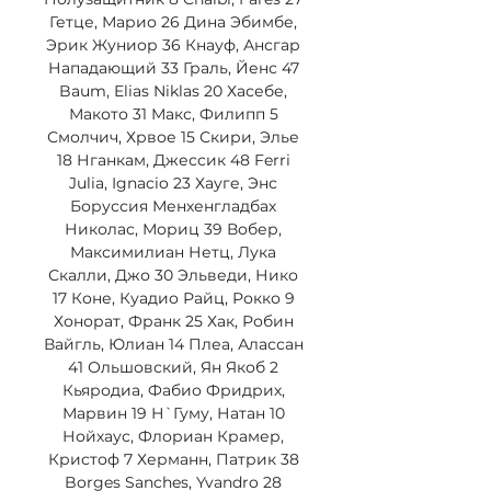
Гетце, Марио 26 Дина Эбимбе, 
Эрик Жуниор 36 Кнауф, Ансгар 
Нападающий 33 Граль, Йенс 47 
Baum, Elias Niklas 20 Хасебе, 
Макото 31 Макс, Филипп 5 
Смолчич, Хрвое 15 Скири, Элье 
18 Нганкам, Джессик 48 Ferri 
Julia, Ignacio 23 Хауге, Энс 
Боруссия Менхенгладбах 
Николас, Мориц 39 Вобер, 
Максимилиан Нетц, Лука 
Скалли, Джо 30 Эльведи, Нико 
17 Коне, Куадио Райц, Рокко 9 
Хонорат, Франк 25 Хак, Робин 
Вайгль, Юлиан 14 Плеа, Алассан 
41 Ольшовский, Ян Якоб 2 
Кьяродиа, Фабио Фридрих, 
Марвин 19 Н`Гуму, Натан 10 
Нойхаус, Флориан Крамер, 
Кристоф 7 Херманн, Патрик 38 
Borges Sanches, Yvandro 28 