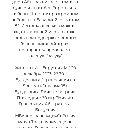
дома Айнтрахт играет намного 
лучше и способен бороться за 
победы. Что стоит разгромным 
победа над Баварией со счëтом 
5:1. Сегодня от хозяев можно 
ждать активной игры в атаке, 
ведь при поддержке родных 
болельщиков Айнтрахт 
постарается преодолеть 
голевую "засуху". 

Айнтрахт Ф - Боруссия М / 20 
декабря 2023, 22:30 - 
Бундеслига / трансляция на 
Sports. ruРеклама 18+ 
Бундеслига Личные встречи 
Последние 20 игр7Ничьих 
Трансляция Айнтрахт Ф - 
Боруссия 
МВидеотрансляцияСобытия 
матча Трансляция еще не 
началась Трансляция еще не 