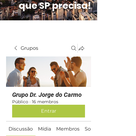
que SP precisa!
Grupos
Grupo Dr. Jorge do Carmo
Público
·
16 membros
Entrar
Discussão
Mídia
Membros
Sobre