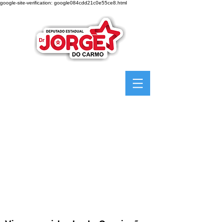
google-site-verification: google084cdd21c0e55ce8.html