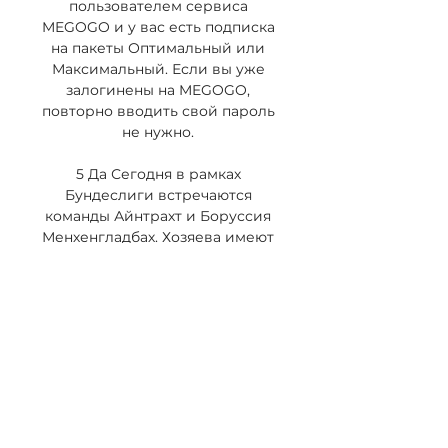
пользователем сервиса 
MEGOGO и у вас есть подписка 
на пакеты Оптимальный или 
Максимальный. Если вы уже 
залогинены на MEGOGO, 
повторно вводить свой пароль 
не нужно. 

5 Да Сегодня в рамках 
Бундеслиги встречаются 
команды Айнтрахт и Боруссия 
Менхенгладбах. Хозяева имеют 
в активе двадцать одно очко и 
расположились на восьмой 
позиции в турнирной таблице. 
Гости же с семнадцатью очками 
находятся на одиннадцатой 
позиции. И хозяева и гости 
имеют в активе хороший 
атакующий потенциал, 
способные забить по одному 
два гола за игру. Недавний 