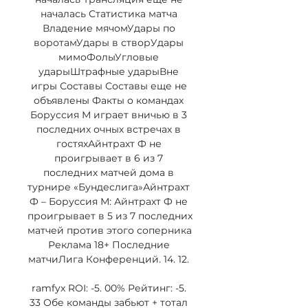
началась Статистика матча 
Владение мячомУдары по 
воротамУдары в створУдары 
мимоФолыУгловые 
ударыШтрафные ударыВне 
игры Составы Составы еще не 
объявлены Факты о командах 
Боруссия М играет вничью в 3 
последних очных встречах в 
гостяхАйнтрахт Ф не 
проигрывает в 6 из 7 
последних матчей дома в 
турнире «Бундеслига»Айнтрахт 
Ф – Боруссия М: Айнтрахт Ф не 
проигрывает в 5 из 7 последних 
матчей против этого соперника 
Реклама 18+ Последние 
матчиЛига Конференций. 14. 12. 

ramfyx ROI: -5. 00% Рейтинг: -5. 
33 Обе команды забьют + тотал 