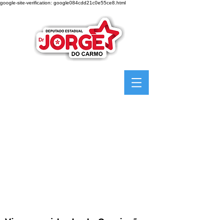
google-site-verification: google084cdd21c0e55ce8.html