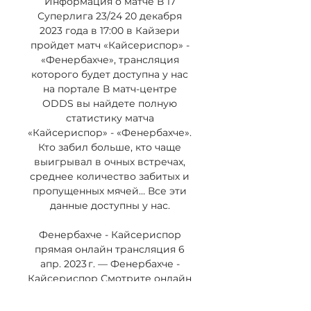
Информация о матче В 17 
Суперлига 23/24 20 декабря 
2023 года в 17:00 в Кайзери 
пройдет матч «Кайсериспор» - 
«Фенербахче», трансляция 
которого будет доступна у нас 
на портале В матч-центре 
ODDS вы найдете полную 
статистику матча 
«Кайсериспор» - «Фенербахче». 
Кто забил больше, кто чаще 
выигрывал в очных встречах, 
среднее количество забитых и 
пропущенных мячей… Все эти 
данные доступны у нас. 

Фенербахче - Кайсериспор 
прямая онлайн трансляция 6 
апр. 2023 г. — Фенербахче - 
Кайсериспор Смотрите онлайн 
прямую трансляцию футбола 
бесплатно 06.04.2023 в 20:30 