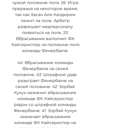
чужой половине поля. 26' Игра 
прервана на некоторое время, 
так как Хасан Али Калдирим 
лежит на поле. Арбитр 
разрешает медперсоналу 
появиться на поле. 25' 
Вбрасывание выполнит ФК 
Кайсериспор на половине поля 
команды Фенербахче. 

44' Вбрасывание команды 
Фенербахче на своей 
половине. 43' Штрафной удар 
разыграет Фенербахче на 
своей половине. 42' Зорбай 
Кукук назначил вбрасывание 
команде ФК Кайсериспор 
рядом со штрафной команды 
Фенербахче. 41' Зорбай Кукук 
назначает вбрасывание 
команде ФК Кайсериспор на 