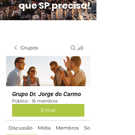
que SP precisa!
Grupos
Grupo Dr. Jorge do Carmo
Público
·
16 membros
Entrar
Discussão
Mídia
Membros
Sobre