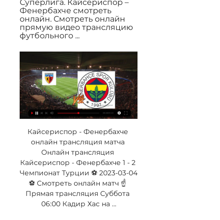
Суперлига. Кайсериспор – 
Фенербахче смотреть 
онлайн. Смотреть онлайн 
прямую видео трансляцию 
футбольного ...
Кайсериспор - Фенербахче 
онлайн трансляция матча 
Онлайн трансляция 
Кайсериспор - Фенербахче 1 - 2 
Чемпионат Турции ⚽ 2023-03-04 
⚽ Смотреть онлайн матч ☝ 
Прямая трансляция Суббота 
06:00 Кадир Хас на ...
