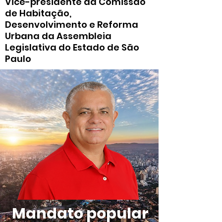
Vice-presidente da Comissão
de Habitação,
Desenvolvimento e Reforma
Urbana da Assembleia
Legislativa do Estado de São
Paulo
Mandato popular