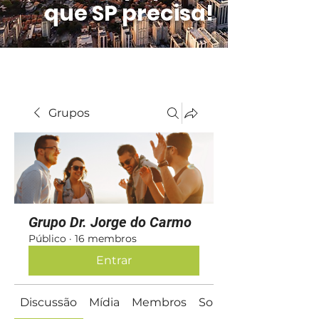
que SP precisa!
Grupos
Grupo Dr. Jorge do Carmo
Público
·
16 membros
Entrar
Discussão
Mídia
Membros
Sobre