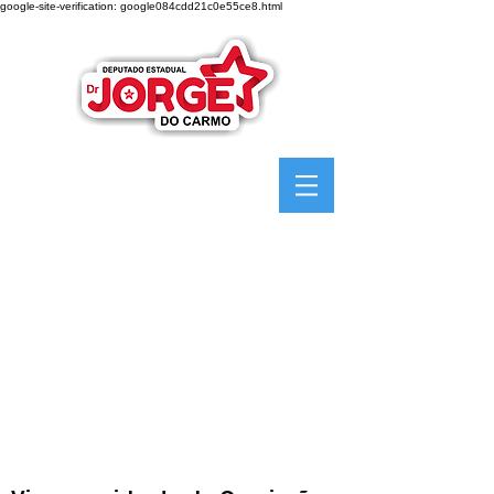
google-site-verification: google084cdd21c0e55ce8.html