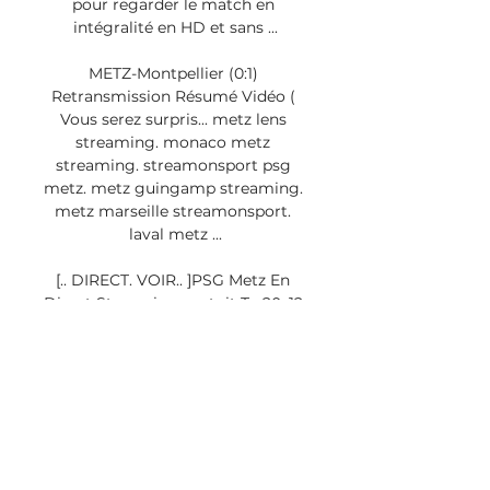
pour regarder le match en 
intégralité en HD et sans ...

METZ-Montpellier (0:1) 
Retransmission Résumé Vidéo ( 
Vous serez surpris... metz lens 
streaming. monaco metz 
streaming. streamonsport psg 
metz. metz guingamp streaming. 
metz marseille streamonsport. 
laval metz ...

[.. DIRECT. VOIR.. ]PSG Metz En 
Direct Streaming gratuit Tv 20. 12. 
2023PSG Metz En Direct 
Streaming gratuit Tv 20. 2023 🔴
📺DIRECT TV📲👉 CLICK HERE TO 
WATCH LIVE 🔴📺DIRECT TV📲👉 
CLICK HERE TO WATCH LIVE Le 
Paris Saint-Germain va de face à 
tête avec Metz à partir du 20 
décembre 2023 à 20h00 UTC au 