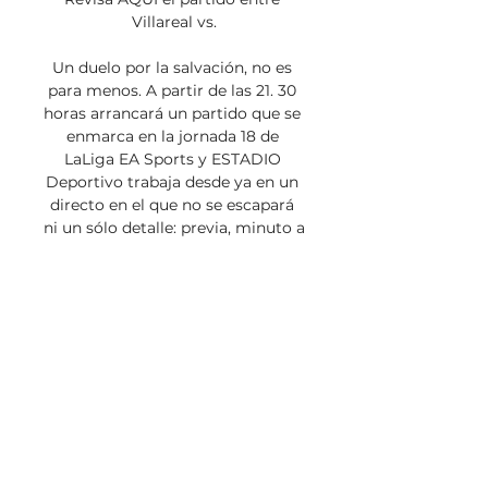
Villareal vs.

Un duelo por la salvación, no es 
para menos. A partir de las 21. 30 
horas arrancará un partido que se 
enmarca en la jornada 18 de 
LaLiga EA Sports y ESTADIO 
Deportivo trabaja desde ya en un 
directo en el que no se escapará 
ni un sólo detalle: previa, minuto a 
minuto, etcétera. La cobertura se 
completará, como siempre, con 
una crónica, noticias relacionadas, 
principales declaraciones de 
protagonistas... Así llegan 
Villarreal y CeltaTanto Villarreal 
como Celta de Vigo comparten 
objetivo, aunque no fuera esa las 
intenciones del conjunto de 
Castellón a principios de 
temporada: ahora lo primero es 