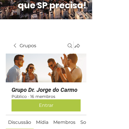
que SP precisa!
Grupos
Grupo Dr. Jorge do Carmo
Público
·
16 membros
Entrar
Discussão
Mídia
Membros
Sobre