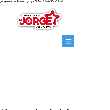
google-site-verification: google084cdd21c0e55ce8.html