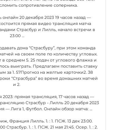
 сломить сопротивление соперника. 

 онлайн 20 декабря 2023 19 часов назад — 
 состоится прямая видео трансляция матча 
андами Страсбур и Лилль, начало встречи в 
23:00 ...

одавать дома “Страсбуру”, при этом команда 
атчей на своем поле по количеству угловых. 
в среднем 5. 25 подач от углового флажка и 
лось выиграть. Предлагаем поставить ставку 
ым за 1. 57Прогноз на желтые карточки2. 38 
роки “Страсбура” во время домашних матчей 
и 2. 

 2023: прямая трансляция, 17 часов назад — 
рансляцию Страсбур - Лилль 20 декабря 2023 
— Лига 1, Футбол. Онлайн обзор матча: ...

 Франция Лилль. 1. : 1. ПСЖ. 13 дек 23:00. 
0 Страсбур. 1. : 1. ПСЖ. 21 мая 21:45. Осер. 1. : 2. 