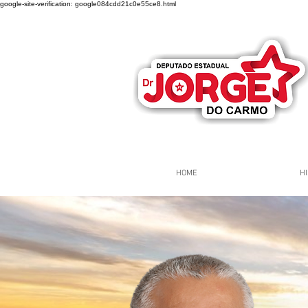
google-site-verification: google084cdd21c0e55ce8.html
HOME
HI
Página Inicial
Grupos
Gr