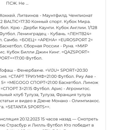
ПСЖ. Не ...

Хоккей. Литвинов - Маунтфилд. Чемпионат 
 BALTIC=17:30 Конный спорт. Кубок Мира. 
ол. Крю - Дерби Каунти. Кубок Англии. 1/128 
Футбол. Ленинградец - Кубань. =ЛЕНТВ24= 
л. Самбо. =БОЕЦ= =АРЕНА= =EUROSPORT 2= 
Баскетбол. Сборная России - Руна. =МИР 
ис. Кубок Билли Джин Кинг. =QAZSPORT= 
ORT+=17:00 Футбол. 

Тофаш - Фенербахче. =VIJU+ SPORT=20:30 
сия. =СТАРТ ТРИУМФ=21:00 Футбол. Риу Аве - 
5= =MEGOGO СПОРТ=21:00 Баскетбол. Лимож 
 =СПОРТ 3=21:15 Футбол. Арис - Атромитос. 
ный клуб Тулуза, Тулуза, Франция тулуза 
татьи и видео в Дзене Монако - Олимпиакос. 
а. =SETANTA SPORTS+=. 

сляция 20.12.2023 15 часов назад — Смотреть 
ю Страсбур и Лилль Футбол Кто победит в 