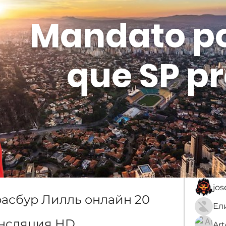
Mandato p
que SP pr
Membros
Sobre
membro
нко
An
jo
расбур Лилль онлайн 20 
ансляция HD
Ar