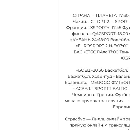
=СТРАНА= =ПЛАНЕТА=17:30 
Чехии. =СПОРТ 2= =SPORT 2
Франция. =XSPORT+=17:45 Футб
финала. =QAZSPORT=18:00 
=КУБАНЬ 24=18:00 Волейбо
=EUROSPORT 2 N-E=17:00 
БАСКЕТБОЛА=c 17:00 Тенн
=XSP
=БОЕЦ=20:30 Баскетбол. 
Баскетбол. Ховентуд - Вален
Боавишта. =MEGOGO ФУТБОЛ 
- АСВЕЛ. =SPORT 1 BALTIC=
Чемпионат Греции. Футболь
монако прямая трансляция — с
Евролиг
Страсбур — Лилль онлайн тран
прямую онлайн ✓ трансляци