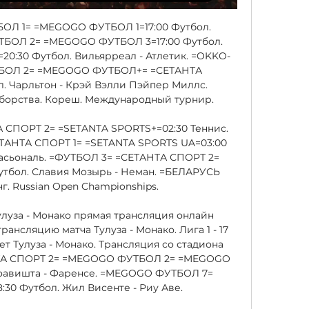
ТБОЛ 1= =MEGOGO ФУТБОЛ 1=17:00 Футбол. 
ТБОЛ 2= =MEGOGO ФУТБОЛ 3=17:00 Футбол. 
0:30 Футбол. Вильярреал - Атлетик. =OKKO-
ОЛ 2= =MEGOGO ФУТБОЛ+= =СЕТАНТА 
. Чарльтон - Крэй Вэлли Пэйпер Миллс. 
орства. Кореш. Международный турнир. 

СПОРТ 2= =SETANTA SPORTS+=02:30 Теннис. 
СЕТАНТА СПОРТ 1= =SETANTA SPORTS UA=03:00 
насьональ. =ФУТБОЛ 3= =СЕТАНТА СПОРТ 2= 
утбол. Славия Мозырь - Неман. =БЕЛАРУСЬ 
г. Russian Open Championships. 

 Тулуза - Монако прямая трансляция онлайн 
рансляцию матча Тулуза - Монако. Лига 1 - 17 
рает Тулуза - Монако. Трансляция со стадиона 
ТАНТА СПОРТ 2= =MEGOGO ФУТБОЛ 2= =MEGOGO 
оавишта - Фаренсе. =MEGOGO ФУТБОЛ 7= 
0 Футбол. Жил Висенте - Риу Аве. 
