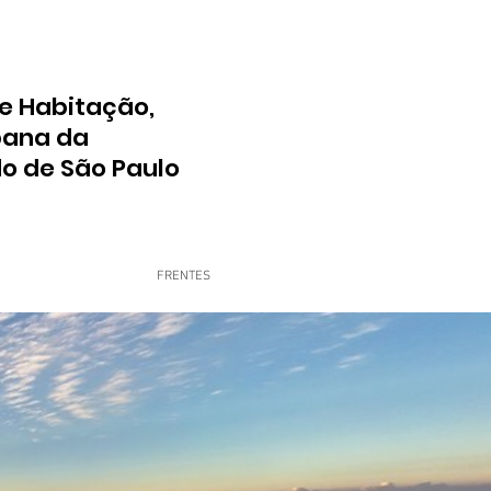
e Habitação,
bana da
do de São Paulo
FRENTES