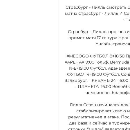
Страсбург - Лилль смотреть о
матча Страсбург - Лилль ✓ Се
- П
Страсбур – Лилль: прогноз и
примет матч 17-го тура фран
онлайн-трансля
=MEGOGO ФУТБОЛ 8=18:30 Пры
=АРЕНА=19:00 Гольф. Bermuda
N-E=19:00 Футбол. Аданаде
ФУТБОЛ 4=19:00 Футбол. Сочи
Зальцбург. =КУБАНЬ 24=16:00 
=ПЛАНЕТА=16:00 Волейбо
чемпионов. Квалифик
ЛилльСезон начинался для “
стабилизировать свою иг
результативнее в атаке. Пос
два раза и сейчас в турнир
строчку. “Лилль” является ф