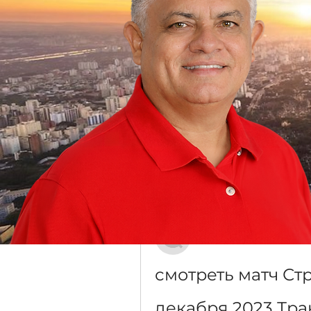
Grupo Dr. Jorge do Carmo
Público
·
16 membros
Discussão
Mídia
Voltar
Елисей Мирошниче
20 de dezembro de 2023
смотреть матч Ст
декабря 2023 Тр