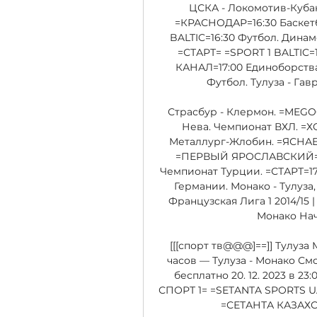
ЦСКА - Локомотив-Куба
=КРАСНОДАР=16:30 Баскетб
BALTIC=16:30 Футбол. Динам
=СТАРТ= =SPORT 1 BALTIC=
КАНАЛ=17:00 Единоборства
Футбол. Тулуза - Га
Страсбур - Клермон. =MEGO
Нева. Чемпионат ВХЛ. =Х
Металлург-Жлобин. =ЯСНАЕ 
=ПЕРВЫЙ ЯРОСЛАВСКИЙ=17:0
Чемпионат Турции. =СТАРТ=17
Германии. Монако - Тулуза, 
Французская Лига 1 2014/15 
Монако Начал
[[[спорт тв@@@]==]] Тулуза
часов — Тулуза - Монако С
бесплатно 20. 12. 2023 в 2
СПОРТ 1= =SETANTA SPORTS UA=
=СЕТАНТА КАЗАХСТА