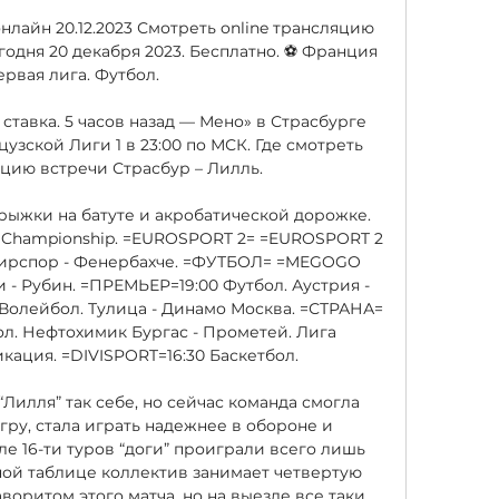
нлайн 20.12.2023 Смотреть online трансляцию 
годня 20 декабря 2023. Бесплатно. ⚽ Франция 
ервая лига. Футбол.

 ставка. 5 часов назад — Мено» в Страсбурге 
цузской Лиги 1 в 23:00 по МСК. Где смотреть 
цию встречи Страсбур – Лилль.

жки на батуте и акробатической дорожке. 
 Championship. =EUROSPORT 2= =EUROSPORT 2 
мирспор - Фенербахче. =ФУТБОЛ= =MEGOGO 
 - Рубин. =ПРЕМЬЕР=19:00 Футбол. Аустрия - 
Волейбол. Тулица - Динамо Москва. =СТРАНА= 
л. Нефтохимик Бургас - Прометей. Лига 
ация. =DIVISPORT=16:30 Баскетбол. 

Лилля” так себе, но сейчас команда смогла 
ру, стала играть надежнее в обороне и 
ле 16-ти туров “доги” проиграли всего лишь 
ной таблице коллектив занимает четвертую 
аворитом этого матча, но на выезде все таки 