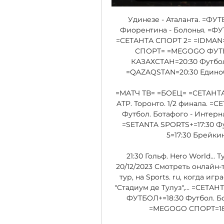
Удинезе - Аталанта. =ФУ
Фиорентина - Болонья. =ФУ
=СЕТАНТА СПОРТ 2= =IDMAN=2
СПОРТ= =MEGOGO ФУТБ
КАЗАХСТАН=20:30 Футбол
=QAZAQSTAN=20:30 Единоб
=МАТЧ ТВ= =БОЕЦ= =СЕТАНТА 
ATP. Торонто. 1/2 финала. =
Футбол. Ботафого - Интер
=SETANTA SPORTS+=17:30 Ф
5=17:30 Брейкин
21:30 Гольф. Hero World...
20/12/2023 Смотреть онлайн-т
тур, на Sports. ru, когда иг
"Стадиум де Тулуз",... =СЕ
ФУТБОЛ+=18:30 Футбол. Б
=MEGOGO СПОРТ=18:3