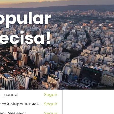
opular
ecisa!
Entrar
s
na Favorskaya
Seguir
se manuel
Seguir
Елисей Мирошниченко
Seguir
tem Alekseev
Seguir