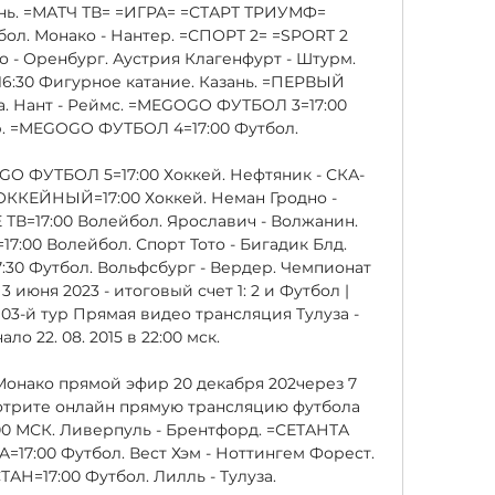
нь. =МАТЧ ТВ= =ИГРА= =СТАРТ ТРИУМФ= 
ол. Монако - Нантер. =СПОРТ 2= =SPORT 2 
о - Оренбург. Аустрия Клагенфурт - Штурм. 
16:30 Фигурное катание. Казань. =ПЕРВЫЙ 
. Нант - Реймс. =MEGOGO ФУТБОЛ 3=17:00 
вр. =MEGOGO ФУТБОЛ 4=17:00 Футбол. 

GO ФУТБОЛ 5=17:00 Хоккей. Нефтяник - СКА-
ОККЕЙНЫЙ=17:00 Хоккей. Неман Гродно - 
ТВ=17:00 Волейбол. Ярославич - Волжанин. 
0 Волейбол. Спорт Тото - Бигадик Блд. 
:30 Футбол. Вольфсбург - Вердер. Чемпионат 
3 июня 2023 - итоговый счет 1: 2 и Футбол | 
| 03-й тур Прямая видео трансляция Тулуза - 
о 22. 08. 2015 в 22:00 мск. 

 Монако прямой эфир 20 декабря 202через 7 
мотрите онлайн прямую трансляцию футбола 
3:00 МСК. Ливерпуль - Брентфорд. =СЕТАНТА 
17:00 Футбол. Вест Хэм - Ноттингем Форест. 
Н=17:00 Футбол. Лилль - Тулуза. 
