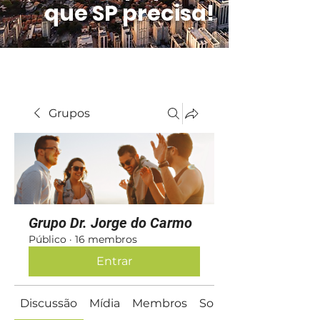
que SP precisa!
Grupos
Grupo Dr. Jorge do Carmo
Público
·
16 membros
Entrar
Discussão
Mídia
Membros
Sobre