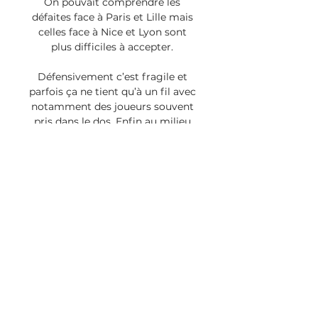
On pouvait comprendre les 
défaites face à Paris et Lille mais 
celles face à Nice et Lyon sont 
plus difficiles à accepter. 

Défensivement c’est fragile et 
parfois ça ne tient qu’à un fil avec 
notamment des joueurs souvent 
pris dans le dos. Enfin au milieu 
Camara montre parfois ses 
limites. Bref le retour des 
suspendus fera du bien! Ce match 
s’annonce intéressant. On aura 
déjà une première indication 
quand l’ASM saura qu’elle équipe 
elle affronte, celle de Ligue 1 ou 
celle qui a battu Liverpool. Ensuite 
les Monégasques devront se 
montrer beaucoup plus 
performants que contre Lyon 
pour espérer renouer avec la 
victoire, et cela dans tous les 