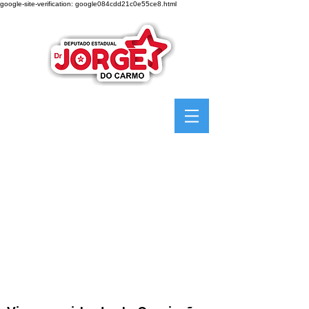
google-site-verification: google084cdd21c0e55ce8.html