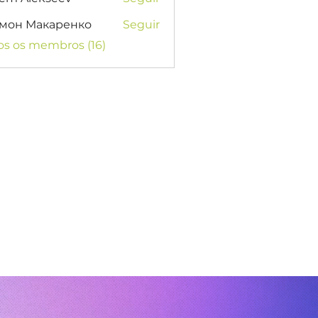
мон Макаренко
Seguir
os os membros (16)