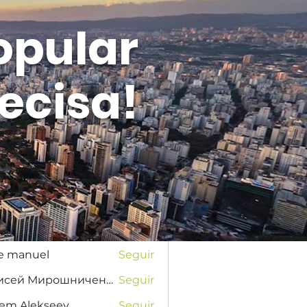
opular
ecisa!
Entrar
s
na Favorskaya
Seguir
se manuel
Seguir
Елисей Мирошниченко
Seguir
tem Alekseev
Seguir