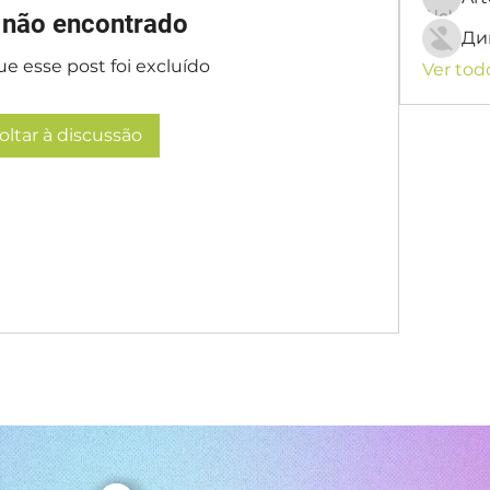
 não encontrado
Ди
e esse post foi excluído
Ver tod
oltar à discussão