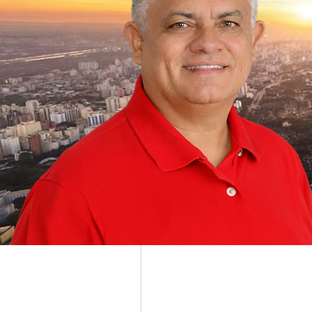
Grupo Dr. Jorge do Carmo
Público
·
16 membros
Discussão
Mídia
Voltar