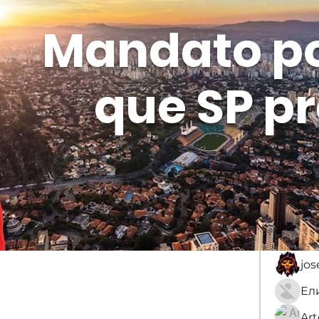
Mandato p
que SP pr
Membros
Sobre
membro
An
jo
Ar