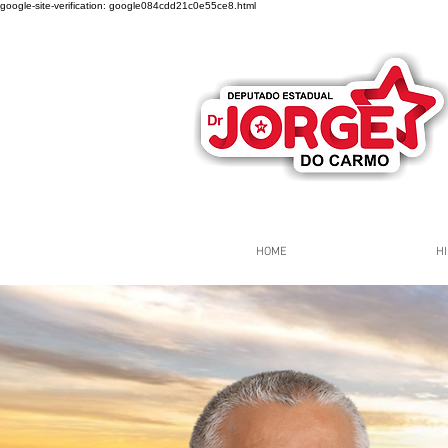
google-site-verification: google084cdd21c0e55ce8.html
HOME
HI
Página Inicial
Grupos
Gr