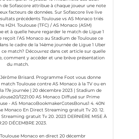
 de Sofascore attribue à chaque joueur une note 
ux facteurs de données. Sur Sofascore live live 
ésultats précédents Toulouse vs AS Monaco triés 
hs H2H. Toulouse (TFC) / AS Monaco (ASM) 
e et à quelle heure regarder le match de Ligue 1 
 reçoit l’AS Monaco au Stadium de Toulouse ce 
s le cadre de la 14ème journée de Ligue 1 Uber 
 ce match? Découvrez dans cet article sur quelle 
re, comment y accéder et une brève présentation 
du match. 

ar Jérôme Brisard. Programme Foot vous donne 
le match Toulouse contre AS Monaco à la TV ou en 
 la 17e journée | 20 décembre 2023 | Stadium de 
ulouse20/1221:00 AS Monaco Diffusé sur Prime 
ouse - AS MonacoBookmakerCotesBonus1 4. 40N 
se Monaco En Direct Streaming gratuit Tv 20. 12. 
Streaming gratuit Tv 20. 2023 DERNIÈRE MISE À 
:20 DÉCEMBRE 2023. 

r Toulouse Monaco en direct 20 décembr 