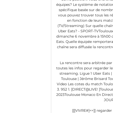
équipes? Le système de notation
spécifique basée sur de nombre
vous pouvez trouver tous les r
en fonction de leurs matc
(TV/Streaming) Sur quelle chaîn
Uber Eats? - SPORT-TVToulouse
dimanche 6 novembre à 15h00 dan
Eats. Quelle équipée remportera
chaîne sera diffusée la rencont
La rencontre sera arbitrée p
toutes les infos pour regarder 
streaming. Ligue 1 Uber Eats |
Toulouse | Jérôme Brisard To
Video Les cotes du match Toul
3. 952 1. [DIRECT@LIVE! ]Toulou
2023Toulouse Monaco En Direct 
JOUR
[[[VIVRE#]<<]] regarde