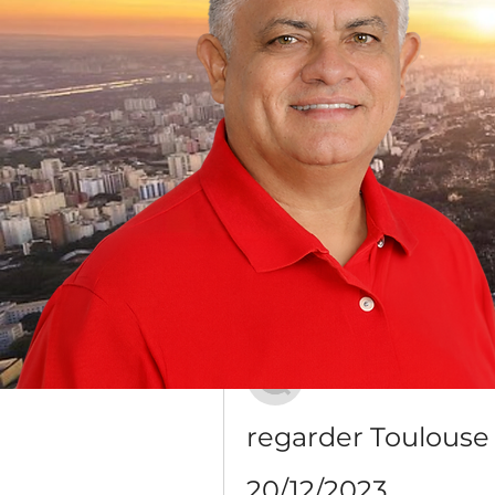
Grupo Dr. Jorge do Carmo
Público
·
16 membros
Discussão
Mídia
Voltar
Юрий Киселёв
20 de dezembro de 2023
regarder Toulouse 
20/12/2023