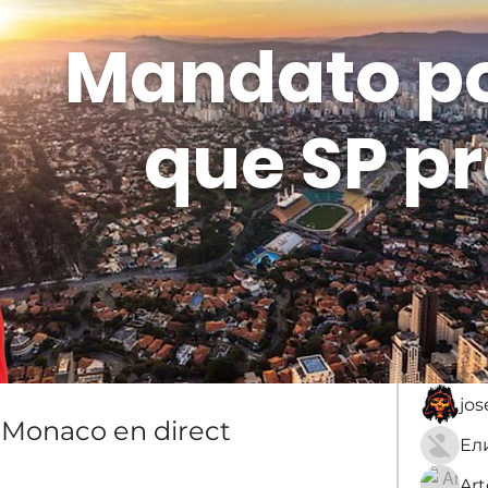
Mandato p
que SP pr
Membros
Sobre
membro
An
jo
Monaco en direct 
Ar