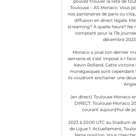
pouvez trouver la liste de tou
Toulouse – AS Monaco. Vous pou
nos partenaires de paris ou cliq
diffusion en direct légale. M
streaming? À quelle heure? Ne 
comptant pour la 17e journée
décembre 2023 a
Monaco a joué son dernier ma
semaine et s’est imposé 4-1 face
Kevin Rolland. Cette victoire 
monégasques sont cependant t
ils voudront enchainer une deuxi
Anger
(en direct) Toulouse Monaco en 
DIRECT: Toulouse-Monaco 20 
courant aujourd'hui de pou
2023 à 20:00 UTC au Stadium de 
de Ligue 1. Actuellement, Toulo
3ème position. Vous cherchez