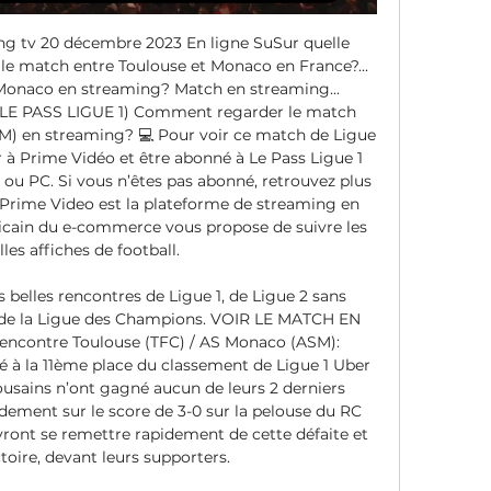
g tv 20 décembre 2023 En ligne SuSur quelle 
 le match entre Toulouse et Monaco en France?... 
Monaco en streaming? Match en streaming... 
E PASS LIGUE 1) Comment regarder le match 
M) en streaming? 💻 Pour voir ce match de Ligue 
er à Prime Vidéo et être abonné à Le Pass Ligue 1 
ou PC. Si vous n’êtes pas abonné, retrouvez plus 
. Prime Video est la plateforme de streaming en 
cain du e-commerce vous propose de suivre les 
lles affiches de football. 

s belles rencontres de Ligue 1, de Ligue 2 sans 
es de la Ligue des Champions. VOIR LE MATCH EN 
encontre Toulouse (TFC) / AS Monaco (ASM): 
é à la 11ème place du classement de Ligue 1 Uber 
ousains n’ont gagné aucun de leurs 2 derniers 
dement sur le score de 3-0 sur la pelouse du RC 
vront se remettre rapidement de cette défaite et 
ctoire, devant leurs supporters. 
