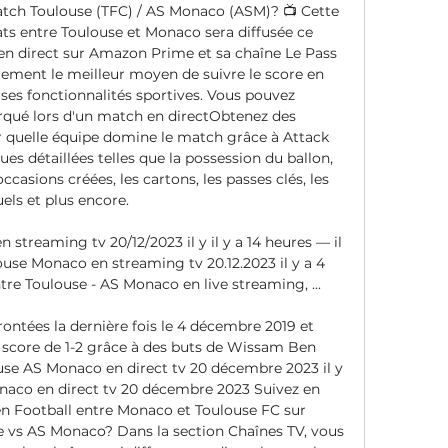
atch Toulouse (TFC) / AS Monaco (ASM)? 📺 Cette 
ts entre Toulouse et Monaco sera diffusée ce 
 direct sur Amazon Prime et sa chaîne Le Pass 
lement le meilleur moyen de suivre le score en 
rses fonctionnalités sportives. Vous pouvez 
qué lors d'un match en directObtenez des 
r quelle équipe domine le match grâce à Attack 
 détaillées telles que la possession du ballon, 
 occasions créées, les cartons, les passes clés, les 
els et plus encore. 

treaming tv 20/12/2023 il y il y a 14 heures — il 
use Monaco en streaming tv 20.12.2023 il y a 4 
re Toulouse - AS Monaco en live streaming, ...

ontées la dernière fois le 4 décembre 2019 et 
 score de 1-2 grâce à des buts de Wissam Ben 
use AS Monaco en direct tv 20 décembre 2023 il y 
aco en direct tv 20 décembre 2023 Suivez en 
en Football entre Monaco et Toulouse FC sur 
 vs AS Monaco? Dans la section Chaînes TV, vous 