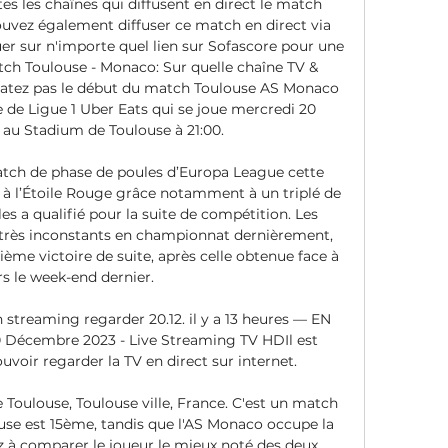
tes les chaînes qui diffusent en direct le match 
vez également diffuser ce match en direct via 
uer sur n'importe quel lien sur Sofascore pour une 
atch Toulouse - Monaco: Sur quelle chaîne TV & 
ratez pas le début du match Toulouse AS Monaco 
 de Ligue 1 Uber Eats qui se joue mercredi 20 
u Stadium de Toulouse à 21:00. 

tch de phase de poules d’Europa League cette 
 à l’Étoile Rouge grâce notamment à un triplé de 
les a qualifié pour la suite de compétition. Les 
rès inconstants en championnat dernièrement, 
ème victoire de suite, après celle obtenue face à 
s le week-end dernier. 

streaming regarder 20.12. il y a 13 heures — EN 
Décembre 2023 - Live Streaming TV HDIl est 
voir regarder la TV en direct sur internet.

Toulouse, Toulouse ville, France. C'est un match 
use est 15ème, tandis que l'AS Monaco occupe la 
 à comparer le joueur le mieux noté des deux 