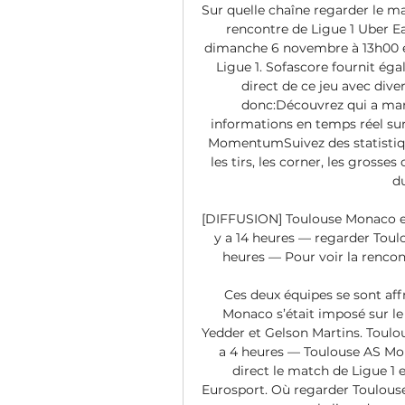
Sur quelle chaîne regarder le m
rencontre de Ligue 1 Uber Ea
dimanche 6 novembre à 13h00 en
Ligue 1. Sofascore fournit éga
direct de ce jeu avec dive
donc:Découvrez qui a mar
informations en temps réel su
MomentumSuivez des statistiques
les tirs, les corner, les grosses
du
[DIFFUSION] Toulouse Monaco en s
y a 14 heures — regarder Toulo
heures — Pour voir la rencont
Ces deux équipes se sont affr
Monaco s’était imposé sur le
Yedder et Gelson Martins. Toulo
a 4 heures — Toulouse AS Mon
direct le match de Ligue 1 
Eurosport. Où regarder Toulouse