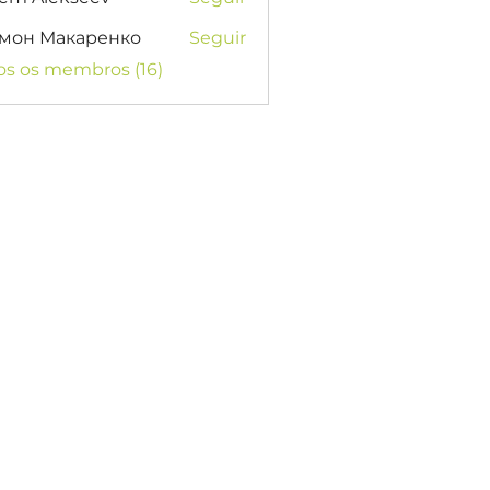
мон Макаренко
Seguir
os os membros (16)