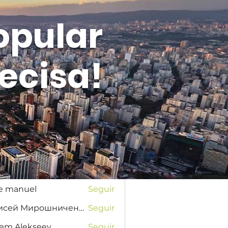
opular
ecisa!
Entrar
s
na Favorskaya
Seguir
se manuel
Seguir
Елисей Мирошниченко
Seguir
tem Alekseev
Seguir