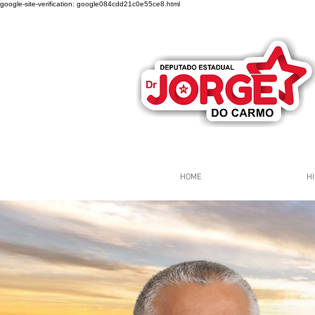
google-site-verification: google084cdd21c0e55ce8.html
HOME
HI
Página Inicial
Grupos
Gr