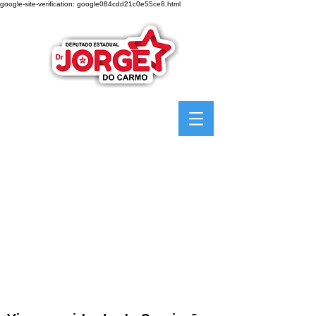
google-site-verification: google084cdd21c0e55ce8.html