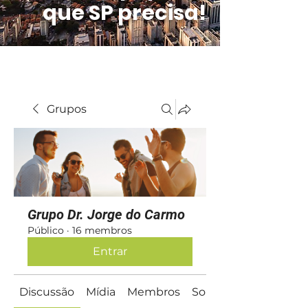
que SP precisa!
Grupos
Grupo Dr. Jorge do Carmo
Público
·
16 membros
Entrar
Discussão
Mídia
Membros
Sobre