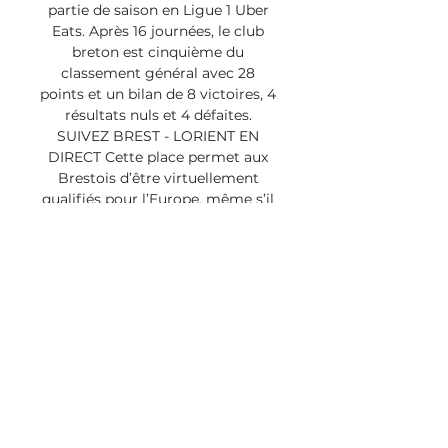
partie de saison en Ligue 1 Uber 
Eats. Après 16 journées, le club 
breton est cinquième du 
classement général avec 28 
points et un bilan de 8 victoires, 4 
résultats nuls et 4 défaites. 
SUIVEZ BREST - LORIENT EN 
DIRECT Cette place permet aux 
Brestois d’être virtuellement 
qualifiés pour l’Europe, même s’il 
n’y a que la moitié du 
championnat de disputée. Après 
avoir perdu 3 fois de suite contre 
Lille, le PSG et Monaco, Brest a 
parfaitement su rebondir et n’a 
perdu aucun de ses 5 matchs 
suivants. 

fr Sur la chaîne de sport 
Eurosport: www. eurosport. fr 
RADIO OFFICIELLE DU STADE 