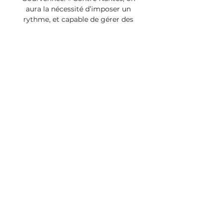
aura la nécessité d’imposer un 
rythme, et capable de gérer des 
moments difficiles. C’est 
beaucoup plus facile après une 
victoire. Cette volonté de bien 
faire les choses a fait la différence, 
il y a eu un vrai caractère venu du 
staff et des joueurs ». 

Lyon-Nantes: streaming, chaîne 
TV et composfranceligue 1 
19/12/2023 20h02 Crédit photo: 
Icon Sport L'Olympique Lyonnais 
affronte le FC Nantes pour le 
compte de la 17e journée de Ligue 
1, ce mercredi (21 heures). Voici 
toutes les infos essentielles sur ce 
match. Après deux victoires 
inespérées, l’OL peut-il faire la 
passe de trois juste avant la trêve 
hivernale? C’est le défi de ce 