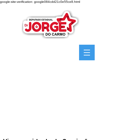
google-site-verification: google084cdd21c0e55ce8.html