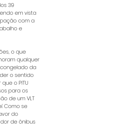
os 39 
tendo em vista 
cupação com a 
abalho e 
es, o que 
noram qualquer 
 congelado da 
er o sentido 
 que o PITU 
os para os 
ção de um VLT 
í. Como se 
avor do 
edor de ônibus 