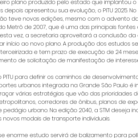
ceiro plano produzido pelo estado que implantou o
s depois apresentou sua evolução, o PITU 2025. No
não teve novas edições, mesmo com o advento da
do Metrô de 2007, que é uma das principais fontes
esta vez, a secretaria aproveitará a conclusão da 
r início ao novo plano. A produção dos estudos ser
 terceirizada e tem prazo de execução de 24 mese
ento de solicitação de manifestação de interesse
o PITU para definir os caminhos de desenvolviment
sportes urbanos integrada na Grande São Paulo é i
 traçar várias estratégias que vão das prioridades d
tropolitanos, corredores de ônibus, planos de exp
pedágio urbano. Na edição 2040, a STM deseja incl
 novos modais de transporte individuais.
se enorme estudo servirá de balizamento para polí