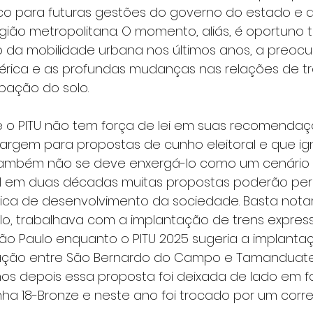
ico para futuras gestões do governo do estado e d
gião metropolitana. O momento, aliás, é oportuno 
 da mobilidade urbana nos últimos anos, a preo
érica e as profundas mudanças nas relações de tr
ação do solo.
o PITU não tem força de lei em suas recomendaçõ
gem para propostas de cunho eleitoral e que ig
Também não se deve enxergá-lo como um cenário
al em duas décadas muitas propostas poderão perd
ica de desenvolvimento da sociedade. Basta notar
lo, trabalhava com a implantação de trens express
ão Paulo enquanto o PITU 2025 sugeria a implanta
gação entre São Bernardo do Campo e Tamanduate
os depois essa proposta foi deixada de lado em f
nha 18-Bronze e neste ano foi trocado por um corr