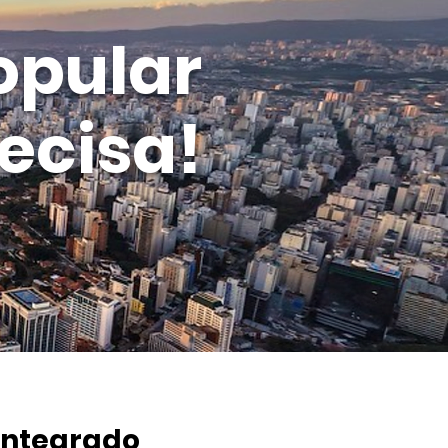
opular
ecisa!
integrado