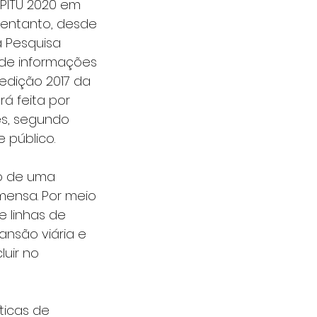
 PITU 2020 em 
 entanto, desde 
 Pesquisa 
 de informações 
edição 2017 da 
á feita por 
s, segundo 
 público.
o de uma 
mensa. Por meio 
e linhas de 
ansão viária e 
uir no 
ticas de 