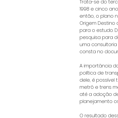
Trata-se do ter
1998 e cinco ano
então, o plano 
Origem Destino 
para o estudo. D
pesquisa para da
uma consultoria
consta no docum
A importância d
política de tran
dele, é possível
metrô e trens me
até a adoção de 
planejamento os
O resultado des