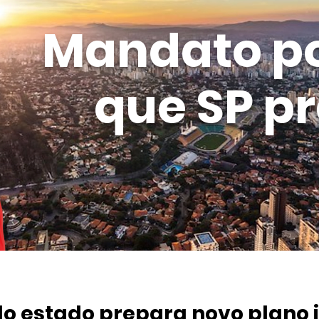
Mandato p
que SP pr
o estado prepara novo plano 