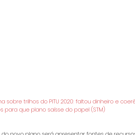
a sobre trilhos do PITU 2020: faltou dinheiro e coer
os para que plano saísse do papel (STM)
do novo plano será apresentar fontes de recursos 