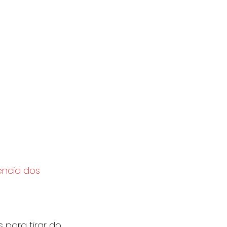
ência dos 
para tirar do 