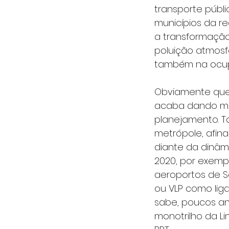
transporte públ
municípios da re
a transformação
poluição atmosf
também na ocup
Obviamente que 
acaba dando mar
planejamento. 
metrópole, afin
diante da dinâm
2020, por exemp
aeroportos de S
ou VLP como li
sabe, poucos an
monotrilho da Li