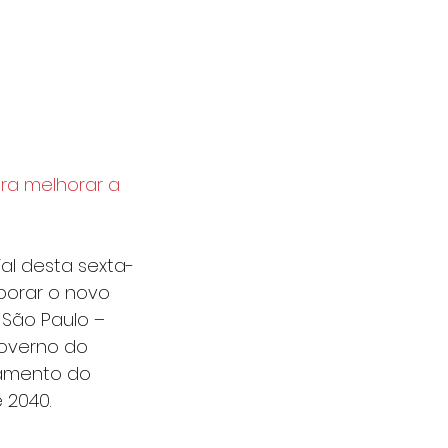
ra melhorar a 
ial desta sexta-
borar o novo 
São Paulo – 
governo do 
jamento do 
 2040.