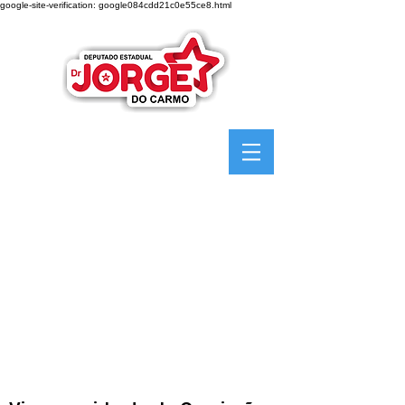
google-site-verification: google084cdd21c0e55ce8.html