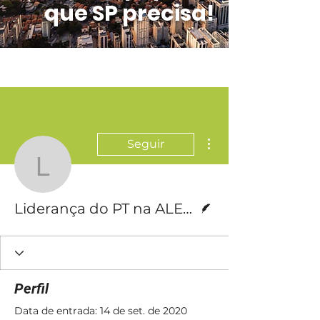
que SP precisa!
Mais ações
Seguir
Liderança do PT na AL
Escritor
Liderança do PT na ALESP
Perfil
Data de entrada: 14 de set. de 2020