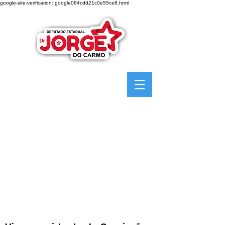
google-site-verification: google084cdd21c0e55ce8.html