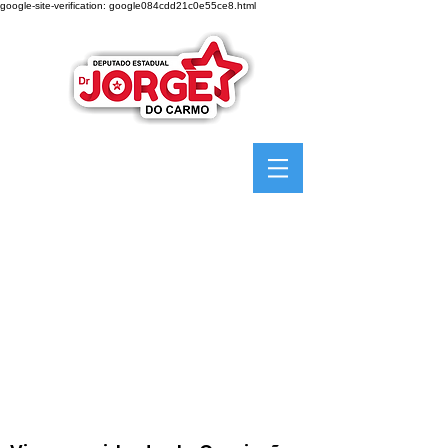
google-site-verification: google084cdd21c0e55ce8.html