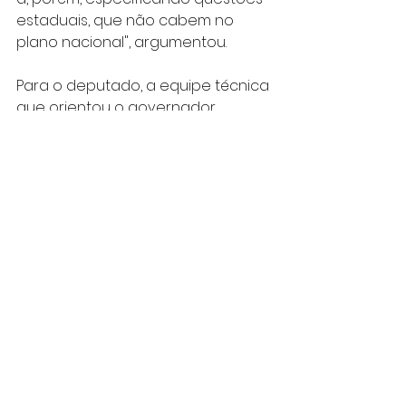
estaduais, que não cabem no 
plano nacional", argumentou.
Para o deputado, a equipe técnica 
que orientou o governador 
quanto a essa suposta 
incongruência comete grande 
equívoco, pois o conteúdo do PL 
1.032/19 tem como propósito 
assegurar mecanismos que 
facilitam à população acesso 
mais rápido e prático à segurança 
jurídica de sua moradia, sem com 
isso ferir ou colidir com o que 
prevê a lei federal, muito pelo 
contrário.
Agora, no Legislativo paulista, o 