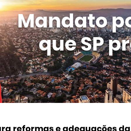
Mandato p
que SP pr
ara reformas e adequações da