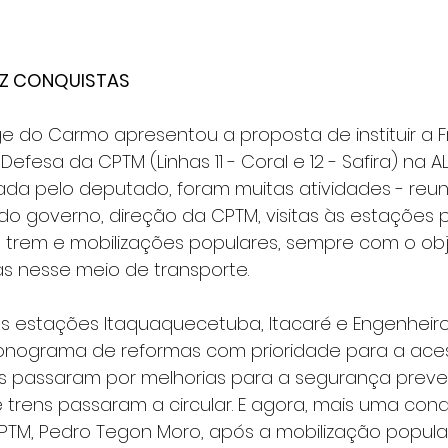
AZ CONQUISTAS
rge do Carmo apresentou a proposta de instituir a F
fesa da CPTM (Linhas 11 - Coral e 12 - Safira) na AL
ada pelo deputado, foram muitas atividades - reu
o governo, direção da CPTM, visitas às estações p
 trem e mobilizações populares, sempre com o obj
as nesse meio de transporte.
as estações Itaquaquecetuba, Itacaré e Engenheiro
nograma de reformas com prioridade para a acess
hos passaram por melhorias para a segurança preve
rens passaram a circular. E agora, mais uma conqu
PTM, Pedro Tegon Moro, após a mobilização popula