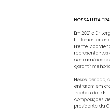
NOSSA LUTA TR
Em 2021 o Dr. Jo
Parlamentar em De
Frente, coorden
representantes d
com usuários do
garantir melhori
Nesse período, 
entraram em cro
trechos de tril
composições de t
presidente da C