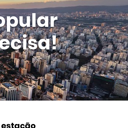
opular
ecisa!
 estação