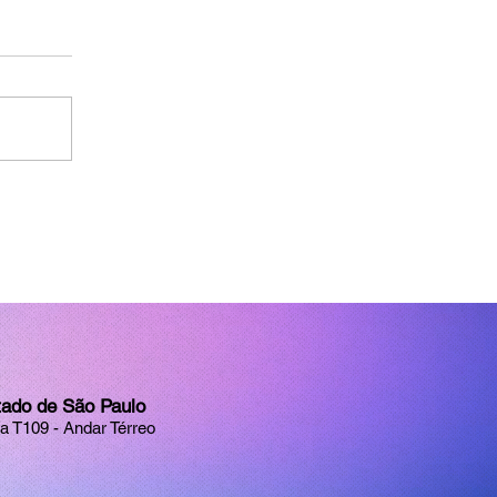
tado de São Paulo
la T109 - Andar Térreo