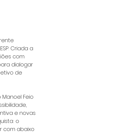
rente 
ESP. Criada a 
niões com 
ara dialogar 
etivo de 
 Manoel Feio 
ibilidade, 
ntiva e novas 
ista: o 
r com abaixo 