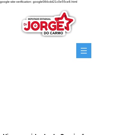
google-site-verification: google084cdd21c0e55ce8.html