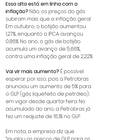
Essa alta está em linha com a 
inflação?
 Não, os preços do gás 
subiram mais que a inflação geral. 
Em outubro, o botijão aumentou 
1,27%, enquanto o IPCA avançou 
0,86%. No ano, o gás de botijão 
acumula um avanço de 5,66%, 
contra uma inflação geral de 2,22%.
Vai vir mais aumento?
 É possível 
esperar por isso, pois a Petrobras 
anunciou um aumento de 5% para 
o GLP (gás liquefeito de petróleo), 
em vigor desde quarta-feira. No 
acumulado do ano, a Petrobras já 
fez um reajuste de 16,1% no GLP.
Em nota, a empresa diz que 
“igualou os preços de GLP para os 