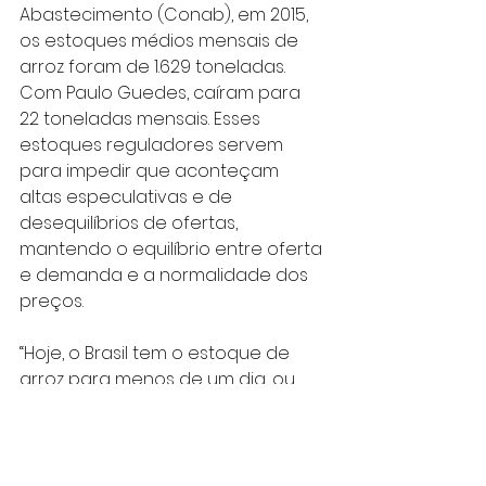
Abastecimento (Conab), em 2015, 
os estoques médios mensais de 
arroz foram de 1.629 toneladas. 
Com Paulo Guedes, caíram para 
22 toneladas mensais. Esses 
estoques reguladores servem 
para impedir que aconteçam 
altas especulativas e de 
desequilíbrios de ofertas, 
mantendo o equilíbrio entre oferta 
e demanda e a normalidade dos 
preços.
“Hoje, o Brasil tem o estoque de 
arroz para menos de um dia, ou 
seja, desmontou esse mecanismo 
de defesa”, afirma Juliane. Ela diz 
ainda que o governo, em vez de 
investir em políticas públicas, está 