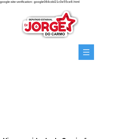
google-site-verification: google084cdd21c0e55ce8.html