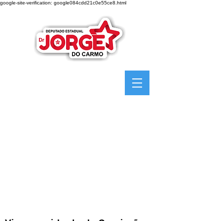
google-site-verification: google084cdd21c0e55ce8.html